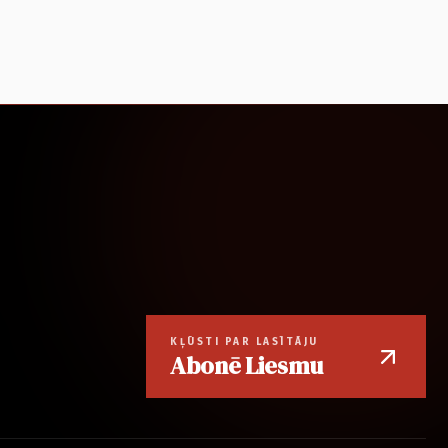
KĻŪSTI PAR LASĪTĀJU
Abonē Liesmu