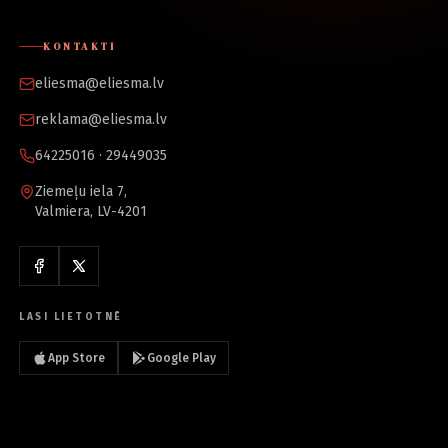
KONTAKTI
eliesma@eliesma.lv
reklama@eliesma.lv
64225016 · 29449035
Ziemeļu iela 7,
Valmiera, LV-4201
LASI LIETOTNĒ
App Store
Google Play