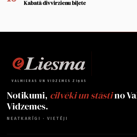
Kabatā divvirzienu biļete
VALMIERAS UN VIDZEMES ZIŅAS
Notikumi,
cilvēki un stāsti
no Va
Vidzemes.
NEATKARĪGI · VIETĒJI