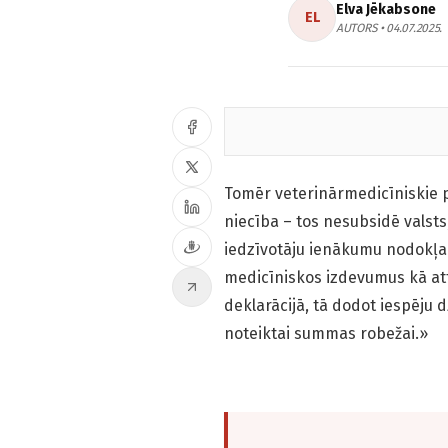
Elva Jēkabsone
EL
AUTORS • 04.07.2025.
Tomēr veterinārmedicīniskie pa
niecība – tos nesubsidē valsts
iedzīvotāju ienākumu nodokļa 
medicīniskos izdevumus kā at
deklarācijā, tā dodot iespēju
noteiktai summas robežai.»