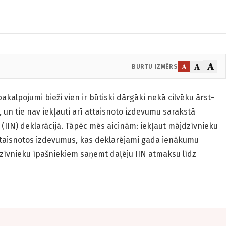
A
A
A
BURTU IZMĒRS
kalpojumi bieži vien ir būtiski dārgāki nekā cilvēku ārst­
, un tie nav iekļauti arī attaisnoto izdevumu sarakstā
(IIN) deklarācijā. Tāpēc mēs aicinām: iekļaut mājdzīvnieku
taisnotos izdevumus, kas deklarējami gada ienākumu
 dzīvnieku īpašniekiem saņemt daļēju IIN atmaksu līdz