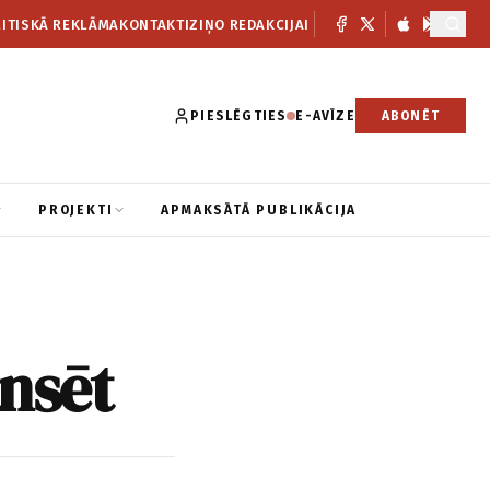
ITISKĀ REKLĀMA
KONTAKTI
ZIŅO REDAKCIJAI
PIESLĒGTIES
E-AVĪZE
ABONĒT
PROJEKTI
APMAKSĀTĀ PUBLIKĀCIJA
ansēt