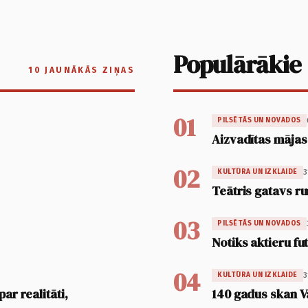
Populārākie
10 JAUNĀKĀS ZIŅAS
01
PILSĒTĀS UN NOVADOS
Aizvadītas mājas
02
3
KULTŪRA UN IZKLAIDE
Teātris gatavs ru
03
PILSĒTĀS UN NOVADOS
Notiks aktieru fu
04
3
KULTŪRA UN IZKLAIDE
ar realitāti,
140 gadus skan V