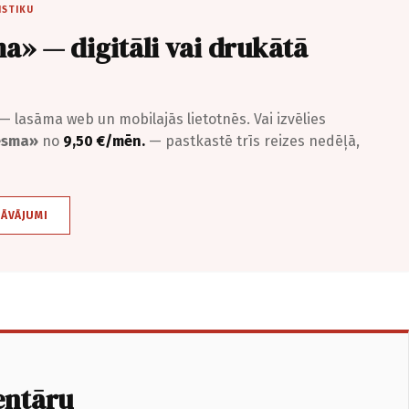
ISTIKU
a» — digitāli vai drukātā
— lasāma web un mobilajās lietotnēs. Vai izvēlies
iesma»
no
9,50 €/mēn.
— pastkastē trīs reizes nedēļā,
DĀVĀJUMI
entāru