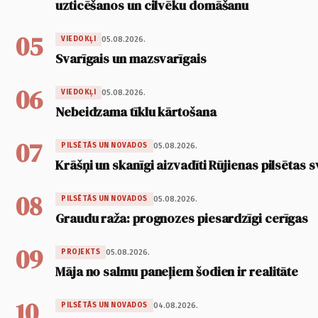
uzticēšanos un cilvēku domāšanu
05
05.08.2026.
VIEDOKĻI
Svarīgais un mazsvarīgais
06
05.08.2026.
VIEDOKĻI
Nebeidzama tīklu kārtošana
07
05.08.2026.
PILSĒTĀS UN NOVADOS
Krāšņi un skanīgi aizvadīti Rūjienas pilsētas s
08
05.08.2026.
PILSĒTĀS UN NOVADOS
Graudu raža: prognozes piesardzīgi cerīgas
09
05.08.2026.
PROJEKTS
Māja no salmu paneļiem šodien ir realitāte
10
04.08.2026.
PILSĒTĀS UN NOVADOS