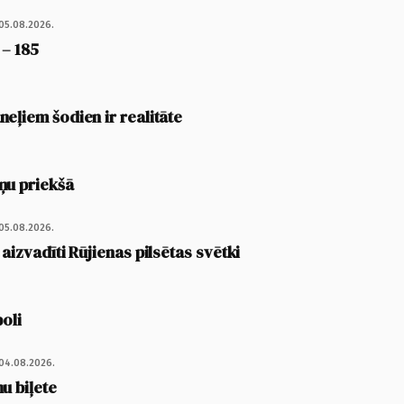
05.08.2026.
 – 185
eļiem šodien ir realitāte
ņu priekšā
05.08.2026.
 aizvadīti Rūjienas pilsētas svētki
poli
04.08.2026.
u biļete