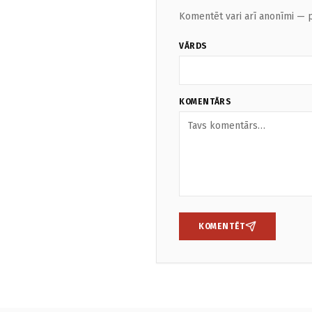
Komentēt vari arī anonīmi — p
VĀRDS
KOMENTĀRS
KOMENTĒT