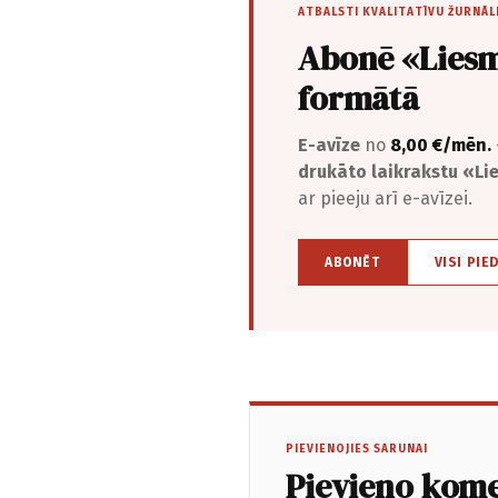
ATBALSTI KVALITATĪVU ŽURNĀL
Abonē «Liesm
formātā
E-avīze
no
8,00 €/mēn.
drukāto laikrakstu «L
ar pieeju arī e-avīzei.
ABONĒT
VISI PIE
PIEVIENOJIES SARUNAI
Pievieno kom