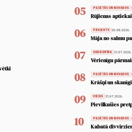
05
PILSĒTĀS UN NOVADOS
Rūjienas aptiekai
06
05.08.2026.
PROJEKTS
Māja no salmu pan
07
31.07.2026.
SABIEDRĪBA
Vērienīgu pārmai
vētki
08
PILSĒTĀS UN NOVADOS
Krāšņi un skanīgi
09
31.07.2026.
VIESIS
Pievilkušies pret
10
PILSĒTĀS UN NOVADOS
Kabatā divvirzien