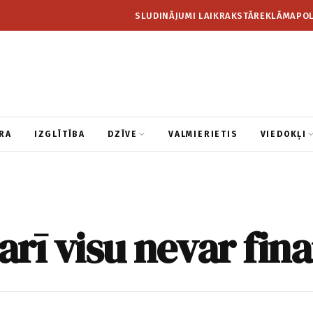
SLUDINĀJUMI LAIKRAKSTĀ
REKLĀMA
POL
RA
IZGLĪTĪBA
DZĪVE
VALMIERIETIS
VIEDOKĻI
 arī visu nevar fin