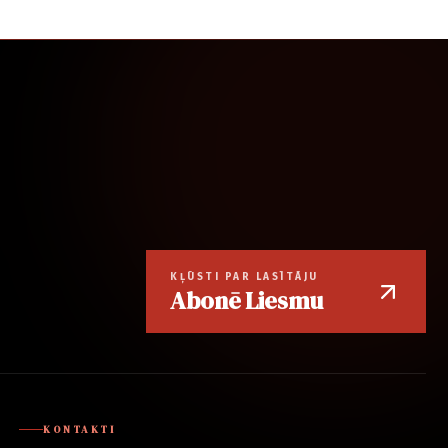
KĻŪSTI PAR LASĪTĀJU
Abonē Liesmu
KONTAKTI