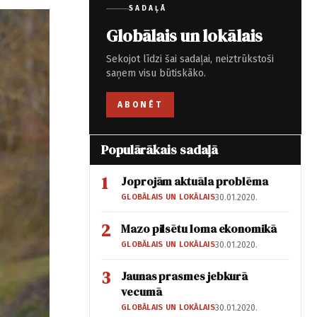
SADAĻĀ
Globālais un lokālais
Sekojot līdzi šai sadaļai, neiztrūkstoši
saņem visu būtiskāko.
ABONĒT
Populārākais sadaļā
1
Joprojām aktuāla problēma
GLOBĀLAIS UN LOKĀLAIS
30.01.2020.
2
Mazo pilsētu loma ekonomikā
GLOBĀLAIS UN LOKĀLAIS
30.01.2020.
3
Jaunas prasmes jebkurā
vecumā
GLOBĀLAIS UN LOKĀLAIS
30.01.2020.