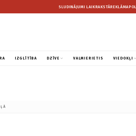
SLUDINĀJUMI LAIKRAKSTĀ
REKLĀMA
POL
RA
IZGLĪTĪBA
DZĪVE
VALMIERIETIS
VIEDOKĻI
AĻĀ