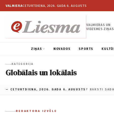
VALMIERA
CETURTDIENA, 2026. GADA 6. AUGUSTS
VALMIERAS UN
VIDZEMES ZIŅAS
ZIŅAS
NOVADOS
SPORTS
KULTŪ
KATEGORIJA
Globālais un lokālais
— CETURTDIENA, 2026. GADA 6. AUGUSTS
7 RAKSTI SAD
REDAKTORA IZVĒLE