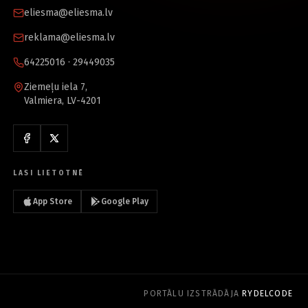
eliesma@eliesma.lv
reklama@eliesma.lv
64225016 · 29449035
Ziemeļu iela 7,
Valmiera, LV-4201
LASI LIETOTNĒ
App Store
Google Play
PORTĀLU IZSTRĀDĀJA
RYDELCODE