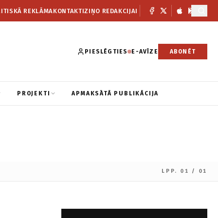
ITISKĀ REKLĀMA
KONTAKTI
ZIŅO REDAKCIJAI
PIESLĒGTIES
E-AVĪZE
ABONĒT
PROJEKTI
APMAKSĀTĀ PUBLIKĀCIJA
LPP. 01 / 01