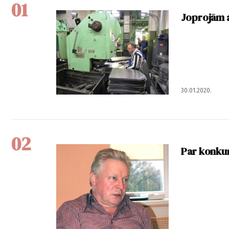
01
Joprojām 
30.01.2020.
02
Par konkur