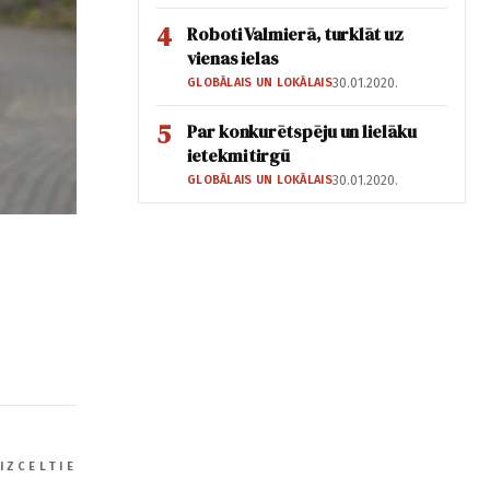
4
Roboti Valmierā, turklāt uz
vienas ielas
GLOBĀLAIS UN LOKĀLAIS
30.01.2020.
5
Par konkurētspēju un lielāku
ietekmi tirgū
GLOBĀLAIS UN LOKĀLAIS
30.01.2020.
IZCELTIE