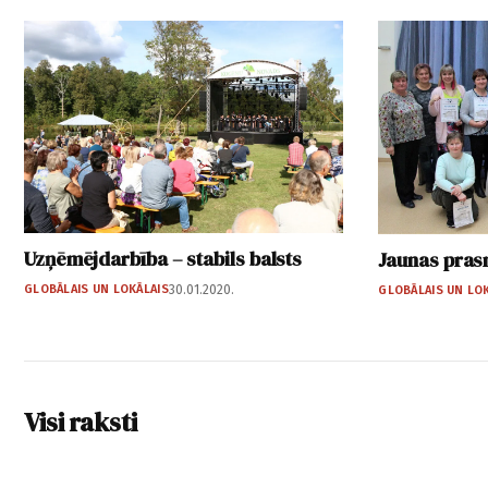
Uzņēmējdarbība – stabils balsts
Jaunas pras
GLOBĀLAIS UN LOKĀLAIS
30.01.2020.
GLOBĀLAIS UN LO
Visi raksti