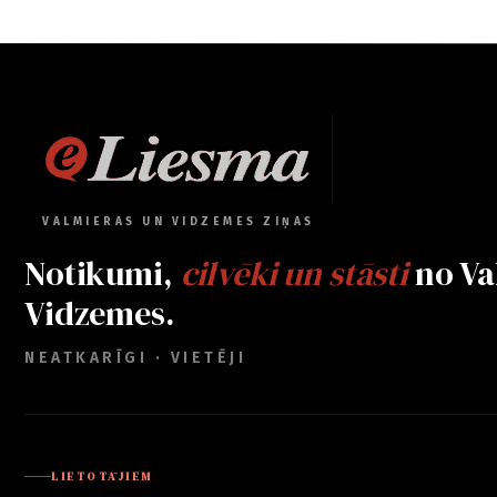
VALMIERAS UN VIDZEMES ZIŅAS
Notikumi,
cilvēki un stāsti
no Va
Vidzemes.
NEATKARĪGI · VIETĒJI
LIETOTĀJIEM