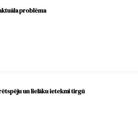
aktuāla problēma
ētspēju un lielāku ietekmi tirgū