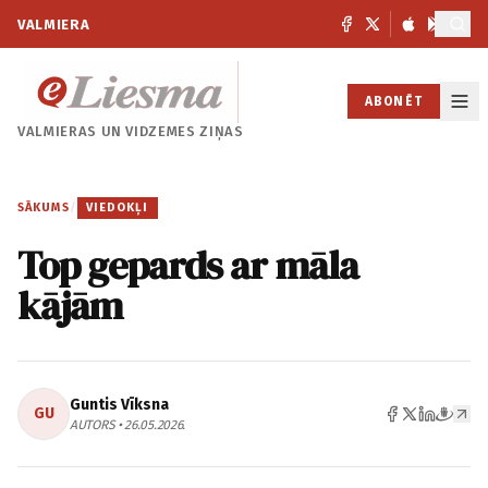
VALMIERA
ABONĒT
VALMIERAS UN
VIDZEMES ZIŅAS
SĀKUMS
/
VIEDOKĻI
Top gepards ar māla
kājām
Guntis Vīksna
GU
AUTORS • 26.05.2026.