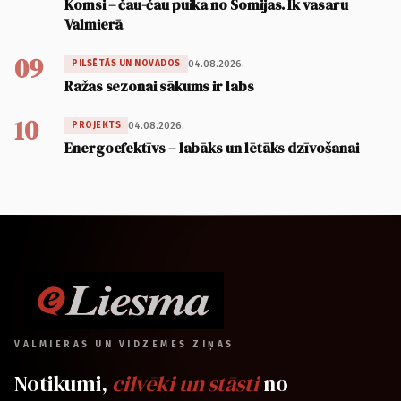
Komsi – čau-čau puika no Somijas. Ik vasaru
Valmierā
09
04.08.2026.
PILSĒTĀS UN NOVADOS
Ražas sezonai sākums ir labs
10
04.08.2026.
PROJEKTS
Energoefektīvs – labāks un lētāks dzīvošanai
VALMIERAS UN VIDZEMES ZIŅAS
Notikumi,
cilvēki un stāsti
no