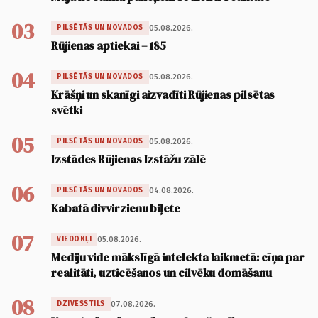
03
05.08.2026.
PILSĒTĀS UN NOVADOS
Rūjienas aptiekai – 185
04
05.08.2026.
PILSĒTĀS UN NOVADOS
Krāšņi un skanīgi aizvadīti Rūjienas pilsētas
svētki
05
05.08.2026.
PILSĒTĀS UN NOVADOS
Izstādes Rūjienas Izstāžu zālē
06
04.08.2026.
PILSĒTĀS UN NOVADOS
Kabatā divvirzienu biļete
07
05.08.2026.
VIEDOKĻI
Mediju vide mākslīgā intelekta laikmetā: cīņa par
realitāti, uzticēšanos un cilvēku domāšanu
08
07.08.2026.
DZĪVESSTILS