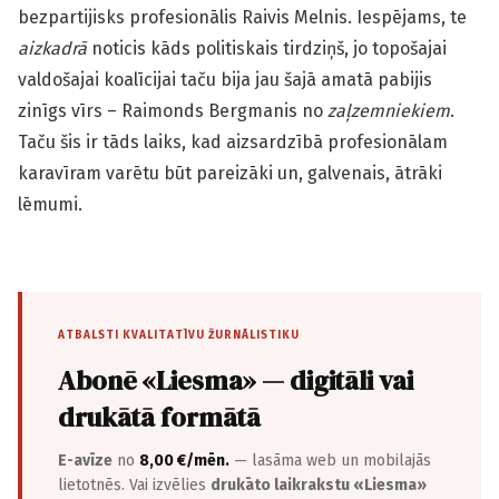
bezpartijisks profesionālis Raivis Melnis. Iespējams, te
aizkadrā
noticis kāds politiskais tirdziņš, jo topošajai
valdošajai koalīcijai taču bija jau šajā amatā pabijis
zinīgs vīrs – Raimonds Bergmanis no
zaļzemniekiem
.
Taču šis ir tāds laiks, kad aizsardzībā profesionālam
karavīram varētu būt pareizāki un, galvenais, ātrāki
lēmumi.
ATBALSTI KVALITATĪVU ŽURNĀLISTIKU
Abonē «Liesma» — digitāli vai
drukātā formātā
E-avīze
no
8,00 €/mēn.
— lasāma web un mobilajās
lietotnēs. Vai izvēlies
drukāto laikrakstu «Liesma»