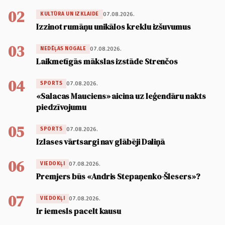
02
07.08.2026.
KULTŪRA UN IZKLAIDE
Izzinot rumāņu unikālos kreklu izšuvumus
03
07.08.2026.
NEDĒĻAS NOGALE
Laikmetīgās mākslas izstāde Strenčos
04
07.08.2026.
SPORTS
«Salacas Mauciens» aicina uz leģendāru nakts
piedzīvojumu
05
07.08.2026.
SPORTS
Izlases vārtsargi nav glābēji Daliņā
06
07.08.2026.
VIEDOKĻI
Premjers būs «Andris Stepaņenko-Šlesers»?
07
07.08.2026.
VIEDOKĻI
Ir iemesls pacelt kausu