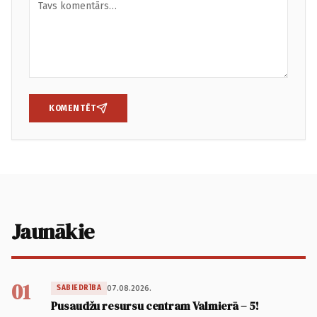
KOMENTĒT
Jaunākie
01
07.08.2026.
SABIEDRĪBA
Pusaudžu resursu centram Valmierā – 5!