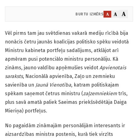
A
A
A
BURTU IZMĒRS
Vēl pirms tam jau svētdienas vakarā mediju rīcībā bija
nonācis četru jaunās koalīcijas politisko spēku veidotā
Ministru kabineta portfeļu sadalījums, atklājot arī
apmēram pusi potenciālo ministru personāliju. Kā
zināms, jauno valdību apņēmušies veidot
Apvienotais
saraksts
, Nacionālā apvienība, Zaļo un zemnieku
savienība un
Jaunā Vienotība
, katram politiskajam
spēkam saņemot četrus ministru (
zaļzemniekiem
trīs,
plus savā amatā paliek Saeimas priekšsēdētāja Daiga
Mieriņa) portfeļus.
No pagaidām zināmajām personālijām interesants ir
aizsardzības ministra postenis, kurā tiek virzīts