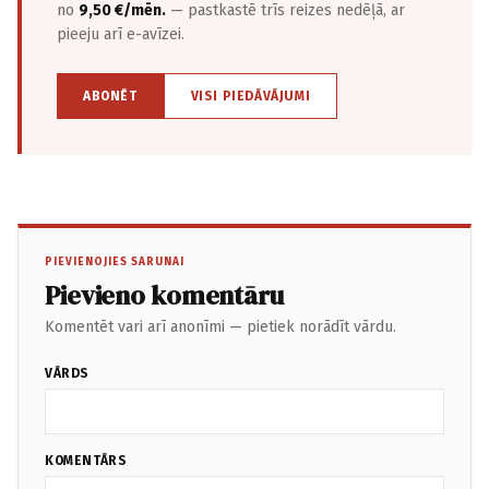
no
9,50 €/mēn.
— pastkastē trīs reizes nedēļā, ar
pieeju arī e-avīzei.
ABONĒT
VISI PIEDĀVĀJUMI
PIEVIENOJIES SARUNAI
Pievieno komentāru
Komentēt vari arī anonīmi — pietiek norādīt vārdu.
VĀRDS
KOMENTĀRS