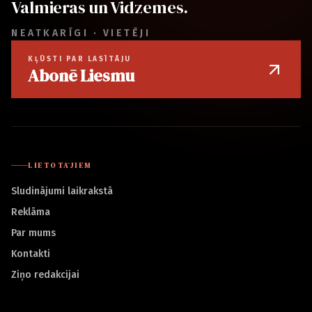
Valmieras un Vidzemes.
NEATKARĪGI · VIETĒJI
KĻŪSTI PAR LASĪTĀJU
Abonē Liesmu
LIETOTĀJIEM
Sludinājumi laikrakstā
Reklāma
Par mums
Kontakti
Ziņo redakcijai