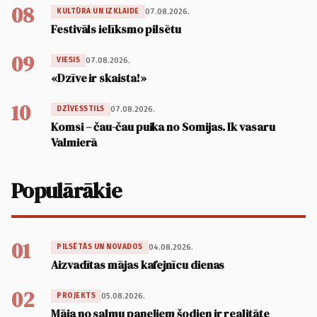
08
07.08.2026.
KULTŪRA UN IZKLAIDE
Festivāls ielīksmo pilsētu
09
07.08.2026.
VIESIS
«Dzīve ir skaista!»
10
07.08.2026.
DZĪVESSTILS
Komsi – čau-čau puika no Somijas. Ik vasaru
Valmierā
Populārākie
01
04.08.2026.
PILSĒTĀS UN NOVADOS
Aizvadītas mājas kafejnīcu dienas
02
05.08.2026.
PROJEKTS
Māja no salmu paneļiem šodien ir realitāte