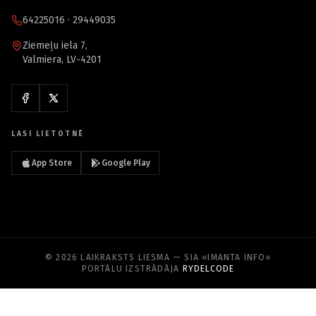
64225016 · 29449035
Ziemeļu iela 7,
Valmiera, LV-4201
LASI LIETOTNĒ
App Store
Google Play
© 2026 LAIKRAKSTS LIESMA — SIA «IMANTA INFO»
PORTĀLU IZSTRĀDĀJA
RYDELCODE