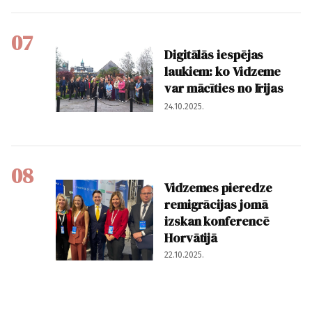
07
Digitālās iespējas
laukiem: ko Vidzeme
var mācīties no Īrijas
24.10.2025.
08
Vidzemes pieredze
remigrācijas jomā
izskan konferencē
Horvātijā
22.10.2025.