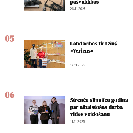
pašvaldībās
26.11.2025.
05
Labdarības tirdziņš
«Vēriens»
12.11.2025.
06
Strenču slimnīcu godina
par atbalstošas darba
vides veidošanu
11.11.2025.