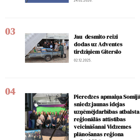
24.02.2026.
03
Jau desmito reizi
dodas uz Adventes
tirdziņiem Giterslo
02.12.2025.
04
Pieredzes apmaiņa Somij
sniedz jaunas idejas
uzņēmējdarbības atbalsta
reģionālās attīstības
veicināšanai Vidzemes
plānošanas reģiona