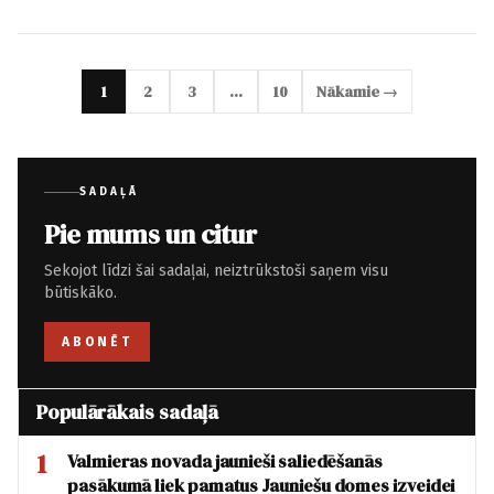
1
2
3
…
10
Nākamie →
SADAĻĀ
Pie mums un citur
Sekojot līdzi šai sadaļai, neiztrūkstoši saņem visu
būtiskāko.
ABONĒT
Populārākais sadaļā
1
Valmieras novada jaunieši saliedēšanās
pasākumā liek pamatus Jauniešu domes izveidei