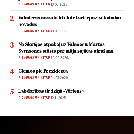
PIE MUMS UN CITUR
13.05.2026.
2
Valmieras novada bibliotekāri iepazīst kaimiņu
novadus
PIE MUMS UN CITUR
13.05.2026.
3
No Skotijas atpakaļ uz Valmieru: Martas
Svensones stāsts par māju sajūtas atrašanu
PIE MUMS UN CITUR
30.06.2026.
4
Ciemos pie Prezidenta
PIE MUMS UN CITUR
04.03.2026.
5
Labdarības tirdziņš «Vēriens»
PIE MUMS UN CITUR
12.11.2025.