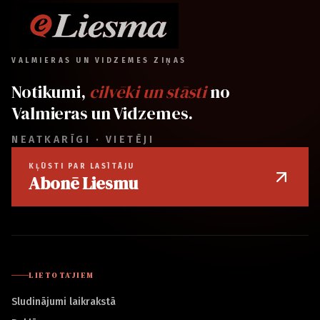
VALMIERAS UN VIDZEMES ZIŅAS
Notikumi,
cilvēki un stāsti
no
Valmieras un Vidzemes.
NEATKARĪGI · VIETĒJI
KĻŪSTI PAR LASĪTĀJU
Abonē Liesmu
LIETOTĀJIEM
Sludinājumi laikrakstā