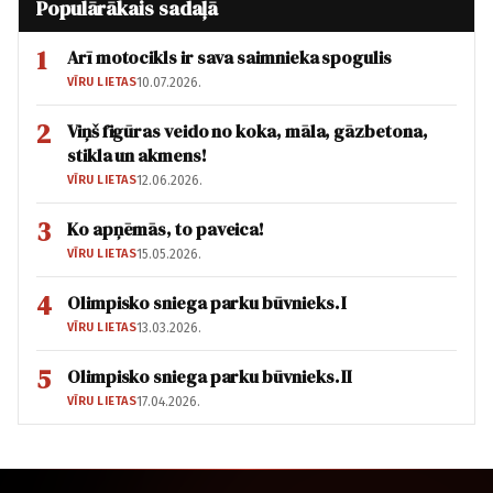
Populārākais sadaļā
1
Arī motocikls ir sava saimnieka spogulis
VĪRU LIETAS
10.07.2026.
2
Viņš figūras veido no koka, māla, gāzbetona,
stikla un akmens!
VĪRU LIETAS
12.06.2026.
3
Ko apņēmās, to paveica!
VĪRU LIETAS
15.05.2026.
4
Olimpisko sniega parku būvnieks. I
VĪRU LIETAS
13.03.2026.
5
Olimpisko sniega parku būvnieks. II
VĪRU LIETAS
17.04.2026.