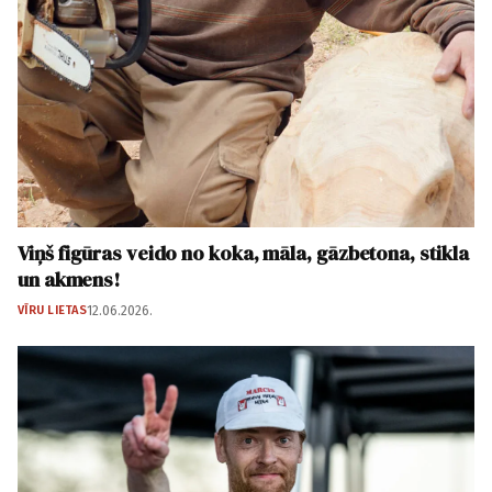
Viņš figūras veido no koka, māla, gāzbetona, stikla
un akmens!
VĪRU LIETAS
12.06.2026.