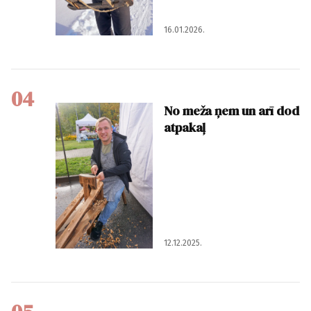
16.01.2026.
04
No meža ņem un arī dod
atpakaļ
12.12.2025.