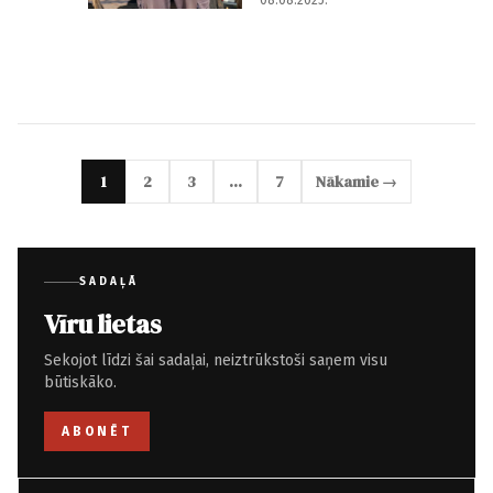
08.08.2025.
1
2
3
…
7
Nākamie →
SADAĻĀ
Vīru lietas
Sekojot līdzi šai sadaļai, neiztrūkstoši saņem visu
būtiskāko.
ABONĒT