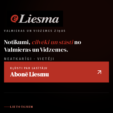
VALMIERAS UN VIDZEMES ZIŅAS
Notikumi,
cilvēki un stāsti
no
Valmieras un Vidzemes.
NEATKARĪGI · VIETĒJI
KĻŪSTI PAR LASĪTĀJU
Abonē Liesmu
LIETOTĀJIEM