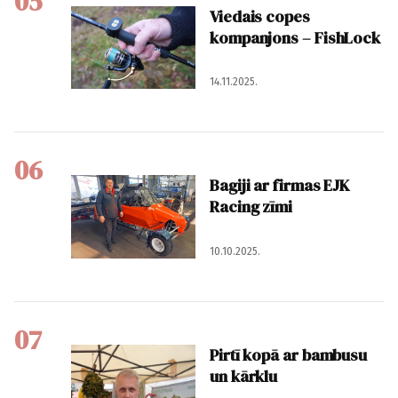
05
Viedais copes
kompanjons – FishLock
14.11.2025.
06
Bagiji ar firmas EJK
Racing zīmi
10.10.2025.
07
Pirtī kopā ar bambusu
un kārklu