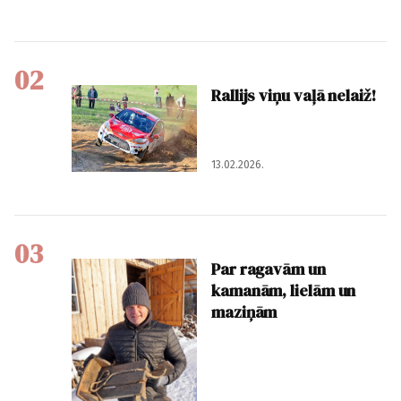
02
Rallijs viņu vaļā nelaiž!
13.02.2026.
03
Par ragavām un
kamanām, lielām un
maziņām