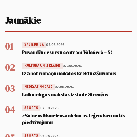
Jaunākie
01
07.08.2026.
SABIEDRĪBA
Pusaudžu resursu centram Valmierā – 5!
02
07.08.2026.
KULTŪRA UN IZKLAIDE
Izzinot rumāņu unikālos kreklu izšuvumus
03
07.08.2026.
NEDĒĻAS NOGALE
Laikmetīgās mākslas izstāde Strenčos
04
07.08.2026.
SPORTS
«Salacas Mauciens» aicina uz leģendāru nakts
piedzīvojumu
07.08.2026.
SPORTS