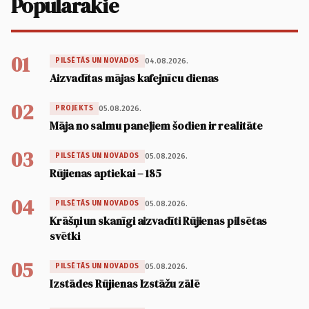
Populārākie
01
04.08.2026.
PILSĒTĀS UN NOVADOS
Aizvadītas mājas kafejnīcu dienas
02
05.08.2026.
PROJEKTS
Māja no salmu paneļiem šodien ir realitāte
03
05.08.2026.
PILSĒTĀS UN NOVADOS
Rūjienas aptiekai – 185
04
05.08.2026.
PILSĒTĀS UN NOVADOS
Krāšņi un skanīgi aizvadīti Rūjienas pilsētas
svētki
05
05.08.2026.
PILSĒTĀS UN NOVADOS
Izstādes Rūjienas Izstāžu zālē