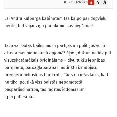
A
A
A
BURTU IZMĒRS
Lai Andra Kulberga kabinetam tās kalpo par degvielu
necilu, bet vajadzīgu panākumu sasniegšanai!
Taču vai šādas bailes mūsu partijās un politiķos vēl ir
atrodamas pietiekamā apjomā? Šķiet, dažam nelīdz pat
visuzskatāmākais brīdinājums – divu tukšu lepnības
pārņemtu, pašsaglabāšanās instinktu iznīdējušu
premjeru politiskais bankrots. Tāds nu ir šis laiks, kad
ne tikai politikā viss balstās nepamatotā
pašpārliecinātībā, tās radītās iedomās un
«pēcpatiesībā».