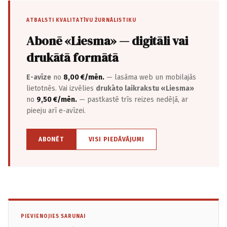
ATBALSTI KVALITATĪVU ŽURNĀLISTIKU
Abonē «Liesma» — digitāli vai
drukātā formātā
E-avīze
no
8,00 €/mēn.
— lasāma web un mobilajās
lietotnēs. Vai izvēlies
drukāto laikrakstu «Liesma»
no
9,50 €/mēn.
— pastkastē trīs reizes nedēļā, ar
pieeju arī e-avīzei.
ABONĒT
VISI PIEDĀVĀJUMI
PIEVIENOJIES SARUNAI