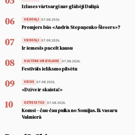
05
Izlases vārtsargi nav glābēji Daliņā
06
07.08.2026.
VIEDOKĻI
Premjers būs «Andris Stepaņenko-Šlesers»?
07
07.08.2026.
VIEDOKĻI
Ir iemesls pacelt kausu
08
07.08.2026.
KULTŪRA UN IZKLAIDE
Festivāls ielīksmo pilsētu
09
07.08.2026.
VIESIS
«Dzīve ir skaista!»
10
07.08.2026.
DZĪVESSTILS
Komsi – čau-čau puika no Somijas. Ik vasaru
Valmierā