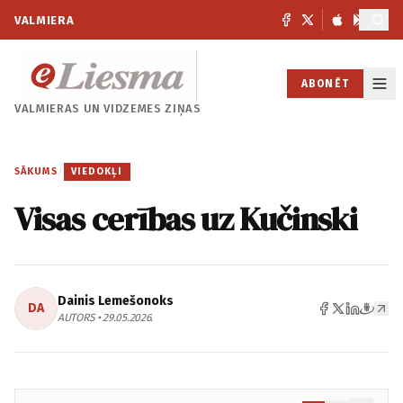
VALMIERA
ABONĒT
VALMIERAS UN
VIDZEMES ZIŅAS
SĀKUMS
/
VIEDOKĻI
Visas cerības uz Kučinski
Dainis Lemešonoks
DA
AUTORS • 29.05.2026.