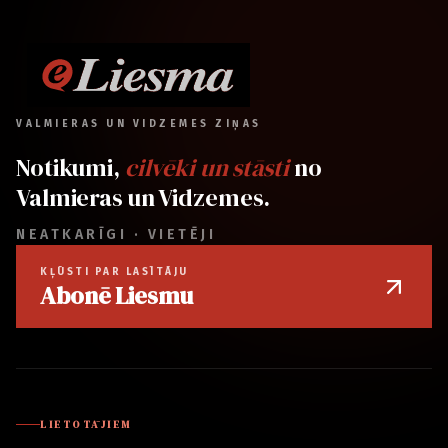
VALMIERAS UN VIDZEMES ZIŅAS
Notikumi,
cilvēki un stāsti
no
Valmieras un Vidzemes.
NEATKARĪGI · VIETĒJI
KĻŪSTI PAR LASĪTĀJU
Abonē Liesmu
LIETOTĀJIEM