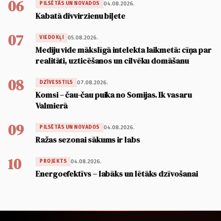
06
04.08.2026.
PILSĒTĀS UN NOVADOS
Kabatā divvirzienu biļete
07
05.08.2026.
VIEDOKĻI
Mediju vide mākslīgā intelekta laikmetā: cīņa par
realitāti, uzticēšanos un cilvēku domāšanu
08
07.08.2026.
DZĪVESSTILS
Komsi – čau-čau puika no Somijas. Ik vasaru
Valmierā
09
04.08.2026.
PILSĒTĀS UN NOVADOS
Ražas sezonai sākums ir labs
10
04.08.2026.
PROJEKTS
Energoefektīvs – labāks un lētāks dzīvošanai