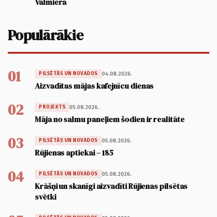
Valmierā
Populārākie
01
04.08.2026.
PILSĒTĀS UN NOVADOS
Aizvadītas mājas kafejnīcu dienas
02
05.08.2026.
PROJEKTS
Māja no salmu paneļiem šodien ir realitāte
03
05.08.2026.
PILSĒTĀS UN NOVADOS
Rūjienas aptiekai – 185
04
05.08.2026.
PILSĒTĀS UN NOVADOS
Krāšņi un skanīgi aizvadīti Rūjienas pilsētas
svētki