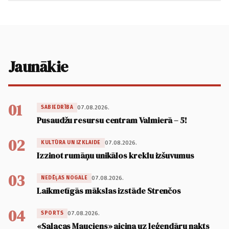
Jaunākie
01
07.08.2026.
SABIEDRĪBA
Pusaudžu resursu centram Valmierā – 5!
02
07.08.2026.
KULTŪRA UN IZKLAIDE
Izzinot rumāņu unikālos kreklu izšuvumus
03
07.08.2026.
NEDĒĻAS NOGALE
Laikmetīgās mākslas izstāde Strenčos
04
07.08.2026.
SPORTS
«Salacas Mauciens» aicina uz leģendāru nakts