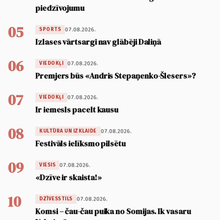
piedzīvojumu
05
07.08.2026.
SPORTS
Izlases vārtsargi nav glābēji Daliņā
06
07.08.2026.
VIEDOKĻI
Premjers būs «Andris Stepaņenko-Šlesers»?
07
07.08.2026.
VIEDOKĻI
Ir iemesls pacelt kausu
08
07.08.2026.
KULTŪRA UN IZKLAIDE
Festivāls ielīksmo pilsētu
09
07.08.2026.
VIESIS
«Dzīve ir skaista!»
10
07.08.2026.
DZĪVESSTILS
Komsi – čau-čau puika no Somijas. Ik vasaru