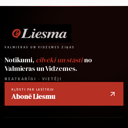
VALMIERAS UN VIDZEMES ZIŅAS
Notikumi,
cilvēki un stāsti
no
Valmieras un Vidzemes.
NEATKARĪGI · VIETĒJI
KĻŪSTI PAR LASĪTĀJU
Abonē Liesmu