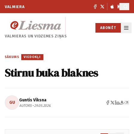
VALMIERA
ABONĒT
VALMIERAS UN
VIDZEMES ZIŅAS
SĀKUMS
/
VIEDOKĻI
Stirnu buka blaknes
Guntis Vīksna
GU
AUTORS • 29.05.2026.