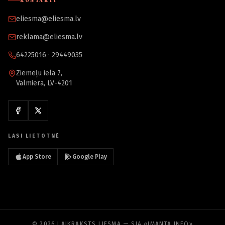
KONTAKTI
eliesma@eliesma.lv
reklama@eliesma.lv
64225016 · 29449035
Ziemeļu iela 7,
Valmiera, LV-4201
LASI LIETOTNĒ
App Store
Google Play
© 2026 LAIKRAKSTS LIESMA — SIA «IMANTA INFO»