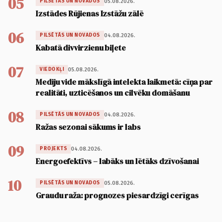
05
05.08.2026.
PILSĒTĀS UN NOVADOS
Izstādes Rūjienas Izstāžu zālē
06
04.08.2026.
PILSĒTĀS UN NOVADOS
Kabatā divvirzienu biļete
07
05.08.2026.
VIEDOKĻI
Mediju vide mākslīgā intelekta laikmetā: cīņa par
realitāti, uzticēšanos un cilvēku domāšanu
08
04.08.2026.
PILSĒTĀS UN NOVADOS
Ražas sezonai sākums ir labs
09
04.08.2026.
PROJEKTS
Energoefektīvs – labāks un lētāks dzīvošanai
10
05.08.2026.
PILSĒTĀS UN NOVADOS
Graudu raža: prognozes piesardzīgi cerīgas