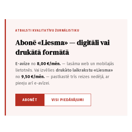
ATBALSTI KVALITATĪVU ŽURNĀLISTIKU
Abonē «Liesma» — digitāli vai
drukātā formātā
E-avīze
no
8,00 €/mēn.
— lasāma web un mobilajās
lietotnēs. Vai izvēlies
drukāto laikrakstu «Liesma»
no
9,50 €/mēn.
— pastkastē trīs reizes nedēļā, ar
pieeju arī e-avīzei.
ABONĒT
VISI PIEDĀVĀJUMI