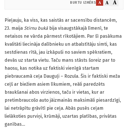
A
A
A
BURTU IZMĒRS
Pieļauju, ka viss, kas saistās ar sacensību distancēm,
23. maija
Stirnu bukā
bija visaugstākajā līmenī, te
netaisos ne vārda pārmest rīkotājiem. Par šī pasākuma
kvalitāti liecināja dalībnieku un atbalstītāju simti, kas
sestdienas rītā, jau izkāpuši no saviem spēkratiem,
devās uz starta vietu. Taču mans stāsts šoreiz par to
haosu, kas notika uz faktiski vienīgā startam
piebraucamā ceļa Dauguļi – Rozula. Šis ir faktiski meža
ceļš ar biežiem asiem līkumiem, reāli paredzēts
braukšanai abos virzienos, taču ir vietas, kur ar
pretimbraucošo auto jāizmainās maksimāli piesardzīgi,
lai netrāpītu grāvītī pie ceļa. Abās pusēs ceļam
lielākoties purviņi, krūmāji, uzartas platības, privātas
ganības…