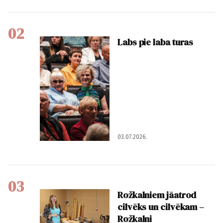
02
Labs pie laba turas
03.07.2026.
03
Rožkalniem jāatrod
cilvēks un cilvēkam –
Rožkalni