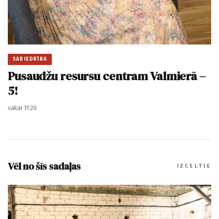
SABIEDRĪBA
Pusaudžu resursu centram Valmierā –
5!
vakar 11:20
Vēl no šīs sadaļas
IZCELTIE