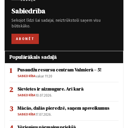
Sabiedrība
Sekojot līdzi šai sadaļai, neiztrūkstoši saņem visu
būtiskāko.
ABONĒT
Populārākais sadaļā
1
Pusaudžu resursu centram Valmierā – 5!
SABIEDRĪBA
vakar 11:20
2
Sievietes ir aizmugure. Arī karā
SABIEDRĪBA
10.07.2026.
3
Mācās, dalās pieredzē, saņem apsveikumus
SABIEDRĪBA
17.07.2026.
4
Vērienīgu pārmaiņu priekšā