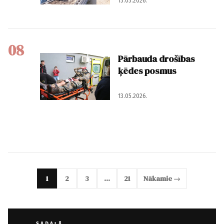
15.05.2026.
08
Pārbauda drošības
ķēdes posmus
13.05.2026.
1
2
3
…
21
Nākamie →
SADAĻĀ