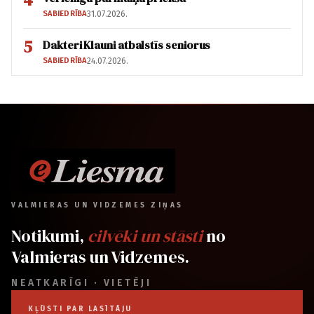
SABIEDRĪBA
31.07.2026.
5
Dakteri Klauni atbalstīs seniorus
SABIEDRĪBA
24.07.2026.
VALMIERAS UN VIDZEMES ZIŅAS
Notikumi,
cilvēki un stāsti
no
Valmieras un Vidzemes.
NEATKARĪGI · VIETĒJI
KĻŪSTI PAR LASĪTĀJU