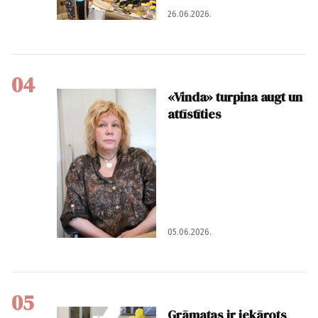
26.06.2026.
04
«Vinda» turpina augt un
attīstīties
05.06.2026.
05
Grāmatas ir iekārots