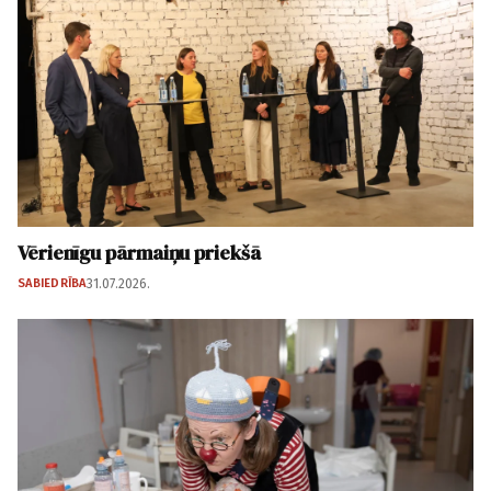
Vērienīgu pārmaiņu priekšā
SABIEDRĪBA
31.07.2026.