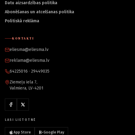
Datu aizsardzības politika
Abonēšanas un atcelšanas politika
Politiskā reklāma
KONTAKTI
eliesma@eliesma.lv
reklama@eliesma.lv
64225016 · 29449035
Ziemeļu iela 7,
Valmiera, LV-4201
LASI LIETOTNĒ
App Store
Google Play