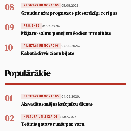
08
05.08.2026.
PILSĒTĀS UN NOVADOS
Graudu raža: prognozes piesardzīgi cerīgas
09
05.08.2026.
PROJEKTS
Māja no salmu paneļiem šodien ir realitāte
10
04.08.2026.
PILSĒTĀS UN NOVADOS
Kabatā divvirzienu biļete
Populārākie
01
04.08.2026.
PILSĒTĀS UN NOVADOS
Aizvadītas mājas kafejnīcu dienas
02
31.07.2026.
KULTŪRA UN IZKLAIDE
Teātris gatavs runāt par varu