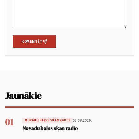
KOMENTĒT
Jaunākie
01
05.08.2026.
NOVADU BALSS SKAN RADIO
Novadu balss skan radio