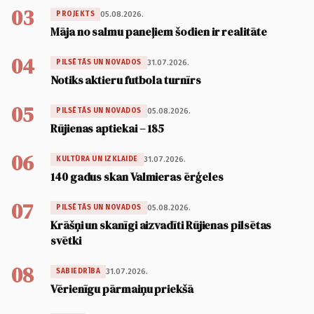
03
05.08.2026.
PROJEKTS
Māja no salmu paneļiem šodien ir realitāte
04
31.07.2026.
PILSĒTĀS UN NOVADOS
Notiks aktieru futbola turnīrs
05
05.08.2026.
PILSĒTĀS UN NOVADOS
Rūjienas aptiekai – 185
06
31.07.2026.
KULTŪRA UN IZKLAIDE
140 gadus skan Valmieras ērģeles
07
05.08.2026.
PILSĒTĀS UN NOVADOS
Krāšņi un skanīgi aizvadīti Rūjienas pilsētas
svētki
08
31.07.2026.
SABIEDRĪBA
Vērienīgu pārmaiņu priekšā