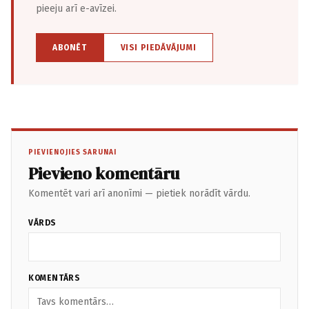
pieeju arī e-avīzei.
ABONĒT
VISI PIEDĀVĀJUMI
PIEVIENOJIES SARUNAI
Pievieno komentāru
Komentēt vari arī anonīmi — pietiek norādīt vārdu.
VĀRDS
KOMENTĀRS