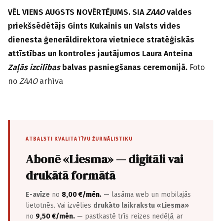
VĒL VIENS AUGSTS NOVĒRTĒJUMS. SIA
ZAAO
valdes
priekšsēdētājs Gints Kukainis un Valsts vides
dienesta ģenerāldirektora vietniece stratēģiskās
attīstības un kontroles jautājumos Laura Anteina
Zaļās izcilības
balvas pasniegšanas ceremonijā.
Foto
no
ZAAO
arhīva
ATBALSTI KVALITATĪVU ŽURNĀLISTIKU
Abonē «Liesma» — digitāli vai
drukātā formātā
E-avīze
no
8,00 €/mēn.
— lasāma web un mobilajās
lietotnēs. Vai izvēlies
drukāto laikrakstu «Liesma»
no
9,50 €/mēn.
— pastkastē trīs reizes nedēļā, ar