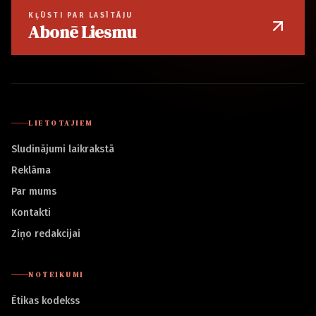
KĻŪSTI PAR LASĪTĀJU
Abonē Liesmu
LIETOTĀJIEM
Sludinājumi laikrakstā
Reklāma
Par mums
Kontakti
Ziņo redakcijai
NOTEIKUMI
Ētikas kodekss