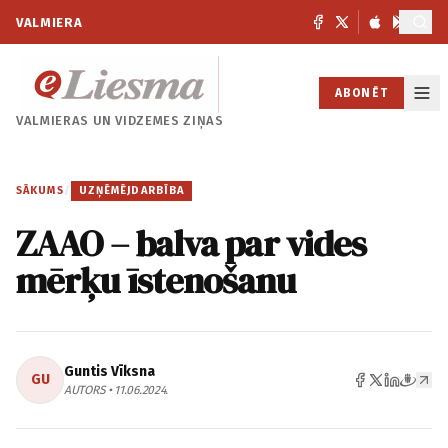
VALMIERA
ABONĒT
VALMIERAS UN
VIDZEMES ZIŅAS
SĀKUMS
/
UZŅĒMĒJDARBĪBA
ZAAO – balva par vides
mērķu īstenošanu
Guntis Vīksna
GU
AUTORS • 11.06.2024.