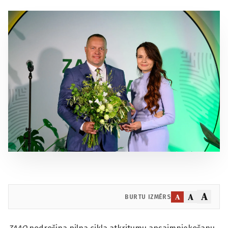
A
A
A
BURTU IZMĒRS