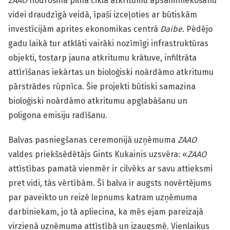
ZAAO
nodrošina pilna cikla atkritumu apsaimniekošanu
videi draudzīgā veidā, īpaši izceļoties ar būtiskām
investīcijām aprites ekonomikas centrā
Daibe
. Pēdējo
gadu laikā tur atklāti vairāki nozīmīgi infrastruktūras
objekti, tostarp jauna atkritumu krātuve, infiltrāta
attīrīšanas iekārtas un bioloģiski noārdāmo atkritumu
pārstrādes rūpnīca. Šie projekti būtiski samazina
bioloģiski noārdāmo atkritumu apglabāšanu un
poligona emisiju radīšanu.
Balvas pasniegšanas ceremonijā uzņēmuma
ZAAO
valdes priekšsēdētājs Gints Kukainis uzsvēra: «
ZAAO
attīstības pamatā vienmēr ir cilvēks ar savu attieksmi
pret vidi, tās vērtībām. Šī balva ir augsts novērtējums
par paveikto un reizē lepnums katram uzņēmuma
darbiniekam, jo tā apliecina, ka mēs ejam pareizajā
virzienā uzņēmuma attīstībā un izaugsmē. Vienlaikus