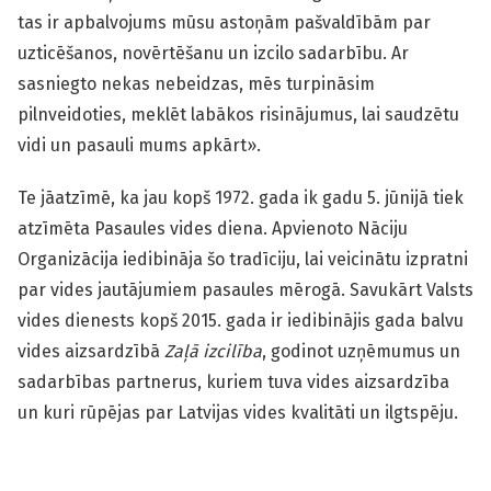
tas ir apbalvojums mūsu astoņām pašvaldībām par
uzticēšanos, novērtēšanu un izcilo sadarbību. Ar
sasniegto nekas nebeidzas, mēs turpināsim
pilnveidoties, meklēt labākos risinājumus, lai saudzētu
vidi un pasauli mums apkārt».
Te jāatzīmē, ka jau kopš 1972. gada ik gadu 5. jūnijā tiek
atzīmēta Pasaules vides diena. Apvienoto Nāciju
Organizācija iedibināja šo tradīciju, lai veicinātu izpratni
par vides jautājumiem pasaules mērogā. Savukārt Valsts
vides dienests kopš 2015. gada ir iedibinājis gada balvu
vides aizsardzībā
Zaļā izcilība
, godinot uzņēmumus un
sadarbības partnerus, kuriem tuva vides aizsardzība
un kuri rūpējas par Latvijas vides kvalitāti un ilgtspēju.