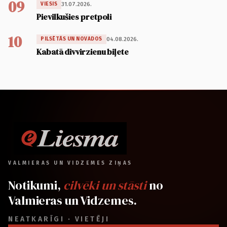
09
31.07.2026.
VIESIS
Pievilkušies pretpoli
10
04.08.2026.
PILSĒTĀS UN NOVADOS
Kabatā divvirzienu biļete
VALMIERAS UN VIDZEMES ZIŅAS
Notikumi,
cilvēki un stāsti
no
Valmieras un Vidzemes.
NEATKARĪGI · VIETĒJI