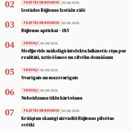
02
05.08.2026.
PILSĒTĀS UN NOVADOS
Izstādes Rūjienas Izstāžu zālē
03
05.08.2026.
PILSĒTĀS UN NOVADOS
Rūjienas aptiekai – 185
04
05.08.2026.
VIEDOKĻI
Mediju vide mākslīgā intelekta laikmetā: cīņa par
realitāti, uzticēšanos un cilvēku domāšanu
05
05.08.2026.
VIEDOKĻI
Svarīgais un mazsvarīgais
06
05.08.2026.
VIEDOKĻI
Nebeidzama tīklu kārtošana
07
05.08.2026.
PILSĒTĀS UN NOVADOS
Krāšņi un skanīgi aizvadīti Rūjienas pilsētas
svētki