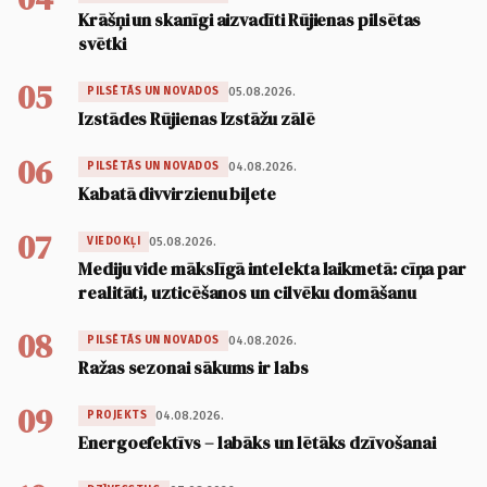
Krāšņi un skanīgi aizvadīti Rūjienas pilsētas
svētki
05
05.08.2026.
PILSĒTĀS UN NOVADOS
Izstādes Rūjienas Izstāžu zālē
06
04.08.2026.
PILSĒTĀS UN NOVADOS
Kabatā divvirzienu biļete
07
05.08.2026.
VIEDOKĻI
Mediju vide mākslīgā intelekta laikmetā: cīņa par
realitāti, uzticēšanos un cilvēku domāšanu
08
04.08.2026.
PILSĒTĀS UN NOVADOS
Ražas sezonai sākums ir labs
09
04.08.2026.
PROJEKTS
Energoefektīvs – labāks un lētāks dzīvošanai