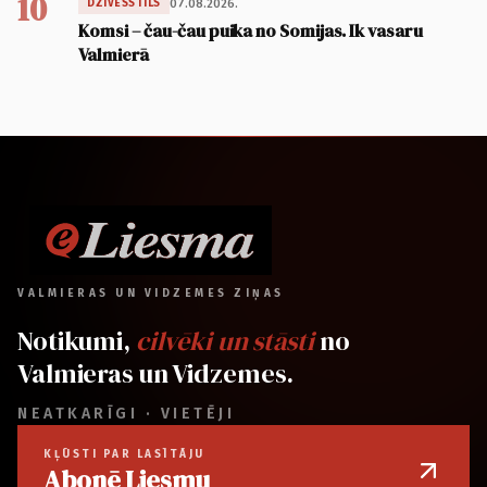
10
07.08.2026.
DZĪVESSTILS
Komsi – čau-čau puika no Somijas. Ik vasaru
Valmierā
VALMIERAS UN VIDZEMES ZIŅAS
Notikumi,
cilvēki un stāsti
no
Valmieras un Vidzemes.
NEATKARĪGI · VIETĒJI
KĻŪSTI PAR LASĪTĀJU
Abonē Liesmu