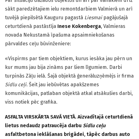
Par situāciju dažādos objektos un arī par vairākiem drīz
sākt paredzētajiem ielu remontdarbiem Valmierā un arī
tuvējā piepilsētā Kauguru pagastā
Liesmai
pagājušajā
ceturtdienā pastāstīja
Inese Kokenberga
, Valmieras
novada Nekustamā īpašuma apsaimniekošanas
pārvaldes ceļu būvinženiere:
«Vispirms par tiem objektiem, kurus iesāka jau pērn un
kur mums jau bija zināms par šiem līgumiem. Darbi
turpinās Zāļu ielā. Šajā objektā ģenerāluzņēmējs ir firma
Sidlu ceļi
. Šeit jau iebūvētas apakšzemes
komunikācijas, patlaban objektā atkal atsākušies darbi,
viss notiek pēc grafika.
ASFALTA VIRSKĀRTA SAVĀ VIETĀ. Aizvadītajā ceturtdienā
lietus nedaudz patraucēja darbu
Sidlu ceļu
asfaltbetona ieklāšanas brigādei, tāpēc darbus auto