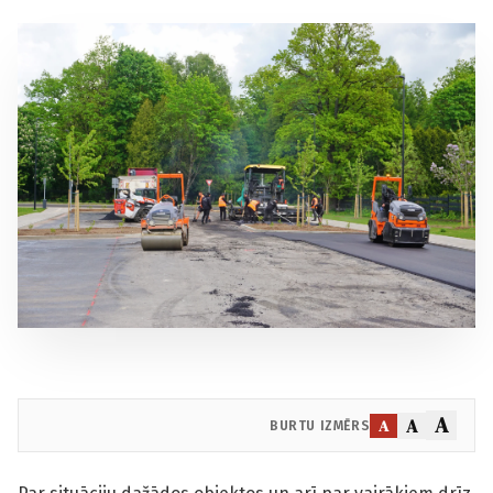
A
A
A
BURTU IZMĒRS