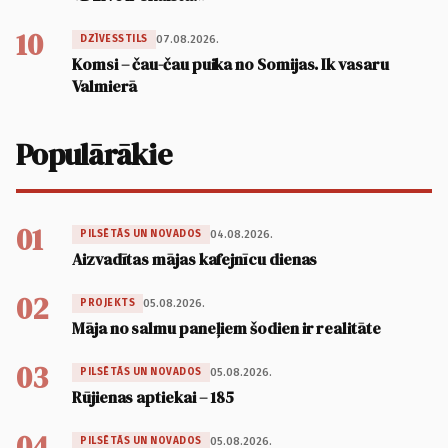
10
07.08.2026.
DZĪVESSTILS
Komsi – čau-čau puika no Somijas. Ik vasaru
Valmierā
Populārākie
01
04.08.2026.
PILSĒTĀS UN NOVADOS
Aizvadītas mājas kafejnīcu dienas
02
05.08.2026.
PROJEKTS
Māja no salmu paneļiem šodien ir realitāte
03
05.08.2026.
PILSĒTĀS UN NOVADOS
Rūjienas aptiekai – 185
04
05.08.2026.
PILSĒTĀS UN NOVADOS