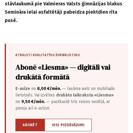
stāvlaukumā pie Valmieras Valsts ģimnāzijas blakus
Semināra ielai asfaltētāji pabeidza piektdien rīta
pusē.
ATBALSTI KVALITATĪVU ŽURNĀLISTIKU
Abonē «Liesma» — digitāli vai
drukātā formātā
E-avīze
no
8,00 €/mēn.
— lasāma web un mobilajās
lietotnēs. Vai izvēlies
drukāto laikrakstu «Liesma»
no
9,50 €/mēn.
— pastkastē trīs reizes nedēļā, ar
pieeju arī e-avīzei.
ABONĒT
VISI PIEDĀVĀJUMI