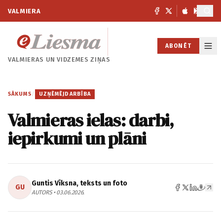
VALMIERA
ABONĒT
VALMIERAS UN
VIDZEMES ZIŅAS
SĀKUMS
/
UZŅĒMĒJDARBĪBA
Valmieras ielas: darbi,
iepirkumi un plāni
Guntis Vīksna, teksts un foto
GU
AUTORS • 03.06.2026.