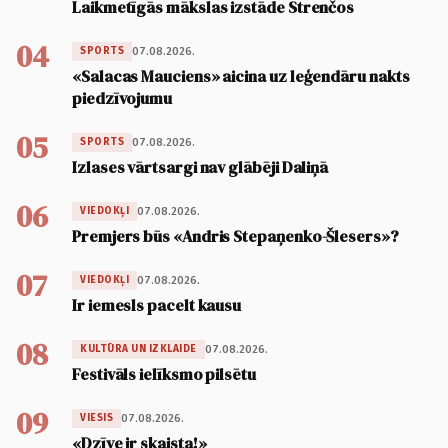
Laikmetīgās mākslas izstāde Strenčos
04
07.08.2026.
SPORTS
«Salacas Mauciens» aicina uz leģendāru nakts
piedzīvojumu
05
07.08.2026.
SPORTS
Izlases vārtsargi nav glābēji Daliņā
06
07.08.2026.
VIEDOKĻI
Premjers būs «Andris Stepaņenko-Šlesers»?
07
07.08.2026.
VIEDOKĻI
Ir iemesls pacelt kausu
08
07.08.2026.
KULTŪRA UN IZKLAIDE
Festivāls ielīksmo pilsētu
09
07.08.2026.
VIESIS
«Dzīve ir skaista!»