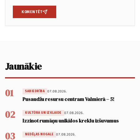
KOMENTĒT
Jaunākie
01
07.08.2026.
SABIEDRĪBA
Pusaudžu resursu centram Valmierā – 5!
02
07.08.2026.
KULTŪRA UN IZKLAIDE
Izzinot rumāņu unikālos kreklu izšuvumus
03
07.08.2026.
NEDĒĻAS NOGALE