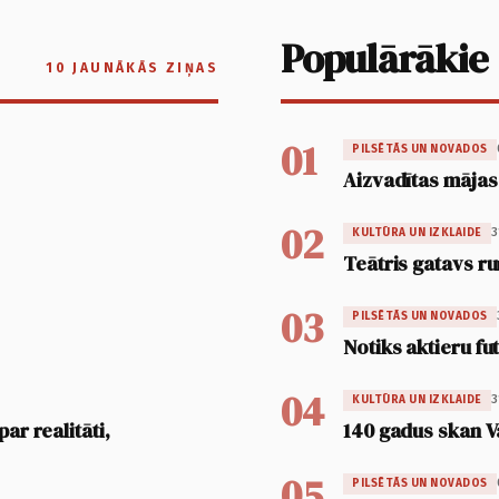
Populārākie
10 JAUNĀKĀS ZIŅAS
01
PILSĒTĀS UN NOVADOS
Aizvadītas mājas
02
3
KULTŪRA UN IZKLAIDE
Teātris gatavs ru
03
PILSĒTĀS UN NOVADOS
Notiks aktieru fu
04
3
KULTŪRA UN IZKLAIDE
ar realitāti,
140 gadus skan V
05
PILSĒTĀS UN NOVADOS