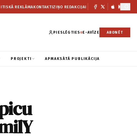
ITISKĀ REKLĀMA
KONTAKTI
ZIŅO REDAKCIJAI
PIESLĒGTIES
E-AVĪZE
ABONĒT
PROJEKTI
APMAKSĀTĀ PUBLIKĀCIJA
 picu
amilY