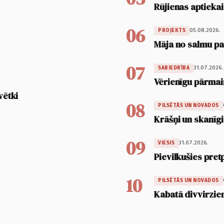
Rūjienas aptiekai
06
05.08.2026.
PROJEKTS
Māja no salmu pan
07
31.07.2026.
SABIEDRĪBA
Vērienīgu pārmai
vētki
08
PILSĒTĀS UN NOVADOS
Krāšņi un skanīgi
09
31.07.2026.
VIESIS
Pievilkušies pret
10
PILSĒTĀS UN NOVADOS
Kabatā divvirzien