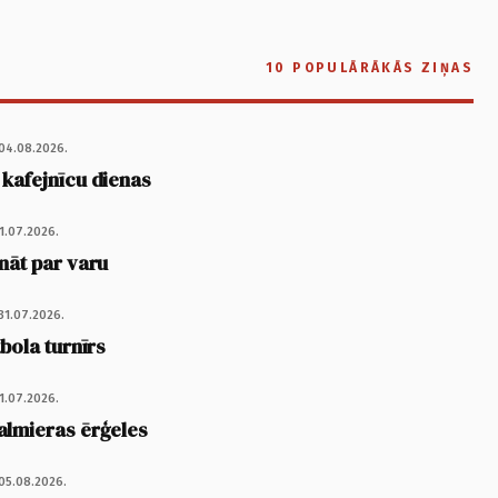
10 POPULĀRĀKĀS ZIŅAS
04.08.2026.
 kafejnīcu dienas
1.07.2026.
nāt par varu
31.07.2026.
tbola turnīrs
1.07.2026.
almieras ērģeles
05.08.2026.