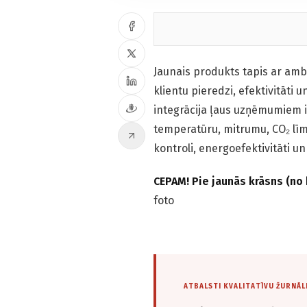
Jaunais produkts tapis ar ambi
klientu pieredzi, efektivitāti u
integrācija ļaus uzņēmumiem i
temperatūru, mitrumu, CO₂ līm
kontroli, energoefektivitāti u
CEPAM! Pie jaunās krāsns (no 
foto
ATBALSTI KVALITATĪVU ŽURNĀL