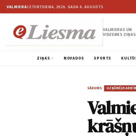
VALMIERA
CETURTDIENA, 2026. GADA 6. AUGUSTS
VALMIERAS UN
VIDZEMES ZIŅAS
ZIŅAS
NOVADOS
SPORTS
KULTŪ
SĀKUMS
/
UZŅĒMĒJDARBĪ
Valmie
krāšņu