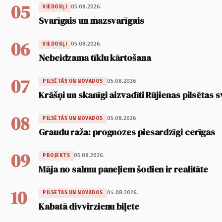
05
05.08.2026.
VIEDOKĻI
Svarīgais un mazsvarīgais
06
05.08.2026.
VIEDOKĻI
Nebeidzama tīklu kārtošana
07
05.08.2026.
PILSĒTĀS UN NOVADOS
Krāšņi un skanīgi aizvadīti Rūjienas pilsētas s
08
05.08.2026.
PILSĒTĀS UN NOVADOS
Graudu raža: prognozes piesardzīgi cerīgas
09
05.08.2026.
PROJEKTS
Māja no salmu paneļiem šodien ir realitāte
10
04.08.2026.
PILSĒTĀS UN NOVADOS
Kabatā divvirzienu biļete