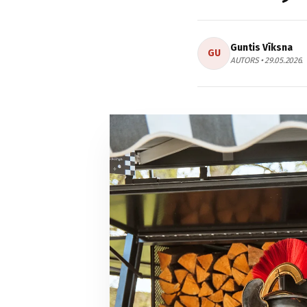
Guntis Vīksna
GU
AUTORS • 29.05.2026.