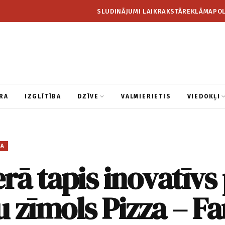
SLUDINĀJUMI LAIKRAKSTĀ
REKLĀMA
POL
RA
IZGLĪTĪBA
DZĪVE
VALMIERIETIS
VIEDOKĻI
BA
rā tapis inovatīvs
 zīmols Pizza – F