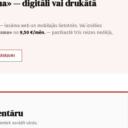
a» — digitāli vai drukātā
— lasāma web un mobilajās lietotnēs. Vai izvēlies
iesma»
no
9,50 €/mēn.
— pastkastē trīs reizes nedēļā,
DĀVĀJUMI
entāru
ietiek norādīt vārdu.