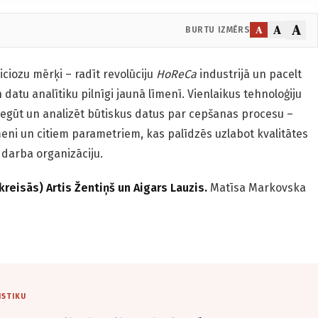
A
A
A
BURTU IZMĒRS
ciozu mērķi – radīt revolūciju
HoReCa
industrijā un pacelt
n datu analītiku pilnīgi jaunā līmenī. Vienlaikus tehnoloģiju
egūt un analizēt būtiskus datus par cepšanas procesu –
eni un citiem parametriem, kas palīdzēs uzlabot kvalitātes
n darba organizāciju.
kreisās) Artis Žentiņš un Aigars Lauzis.
Matīsa Markovska
ISTIKU