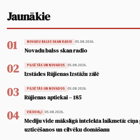
Jaunākie
01
05.08.2026.
NOVADU BALSS SKAN RADIO
Novadu balss skan radio
02
05.08.2026.
PILSĒTĀS UN NOVADOS
Izstādes Rūjienas Izstāžu zālē
03
05.08.2026.
PILSĒTĀS UN NOVADOS
Rūjienas aptiekai – 185
04
05.08.2026.
VIEDOKĻI
Mediju vide mākslīgā intelekta laikmetā: cīņa p
uzticēšanos un cilvēku domāšanu