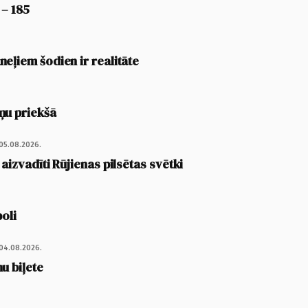
 – 185
eļiem šodien ir realitāte
ņu priekšā
05.08.2026.
 aizvadīti Rūjienas pilsētas svētki
poli
04.08.2026.
u biļete