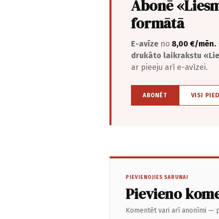
Abonē «Liesm
formātā
E-avīze
no
8,00 €/mēn.
drukāto laikrakstu «L
ar pieeju arī e-avīzei.
ABONĒT
VISI PIE
PIEVIENOJIES SARUNAI
Pievieno kom
Komentēt vari arī anonīmi — p