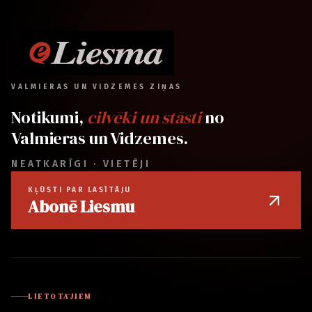
VALMIERAS UN VIDZEMES ZIŅAS
Notikumi,
cilvēki un stāsti
no
Valmieras un Vidzemes.
NEATKARĪGI · VIETĒJI
KĻŪSTI PAR LASĪTĀJU
Abonē Liesmu
LIETOTĀJIEM