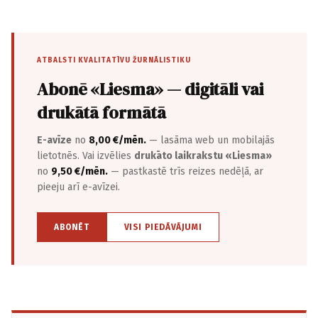
ATBALSTI KVALITATĪVU ŽURNĀLISTIKU
Abonē «Liesma» — digitāli vai
drukātā formātā
E-avīze
no
8,00 €/mēn.
— lasāma web un mobilajās
lietotnēs. Vai izvēlies
drukāto laikrakstu «Liesma»
no
9,50 €/mēn.
— pastkastē trīs reizes nedēļā, ar
pieeju arī e-avīzei.
ABONĒT
VISI PIEDĀVĀJUMI