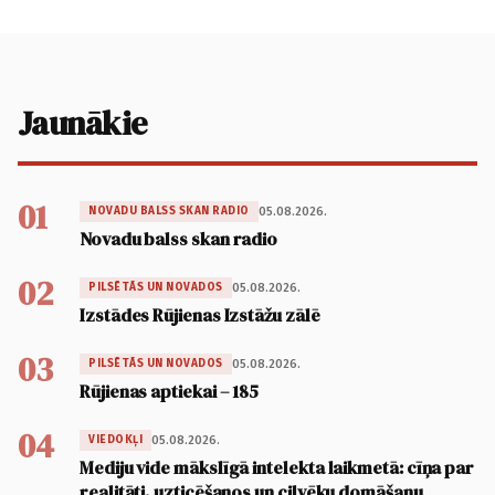
Jaunākie
01
05.08.2026.
NOVADU BALSS SKAN RADIO
Novadu balss skan radio
02
05.08.2026.
PILSĒTĀS UN NOVADOS
Izstādes Rūjienas Izstāžu zālē
03
05.08.2026.
PILSĒTĀS UN NOVADOS
Rūjienas aptiekai – 185
04
05.08.2026.
VIEDOKĻI
Mediju vide mākslīgā intelekta laikmetā: cīņa par
realitāti, uzticēšanos un cilvēku domāšanu