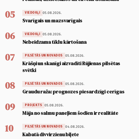
05
05.08.2026.
VIEDOKĻI
Svarīgais un mazsvarīgais
06
05.08.2026.
VIEDOKĻI
Nebeidzama tīklu kārtošana
07
05.08.2026.
PILSĒTĀS UN NOVADOS
Krāšņi un skanīgi aizvadīti Rūjienas pilsētas
svētki
08
05.08.2026.
PILSĒTĀS UN NOVADOS
Graudu raža: prognozes piesardzīgi cerīgas
09
05.08.2026.
PROJEKTS
Māja no salmu paneļiem šodien ir realitāte
10
04.08.2026.
PILSĒTĀS UN NOVADOS
Kabatā divvirzienu biļete