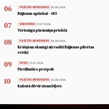
06
05.08.2026.
PILSĒTĀS UN NOVADOS
Rūjienas aptiekai – 185
07
31.07.2026.
SABIEDRĪBA
Vērienīgu pārmaiņu priekšā
08
05.08.2026.
PILSĒTĀS UN NOVADOS
Krāšņi un skanīgi aizvadīti Rūjienas pilsētas
svētki
09
31.07.2026.
VIESIS
Pievilkušies pretpoli
10
04.08.2026.
PILSĒTĀS UN NOVADOS
Kabatā divvirzienu biļete