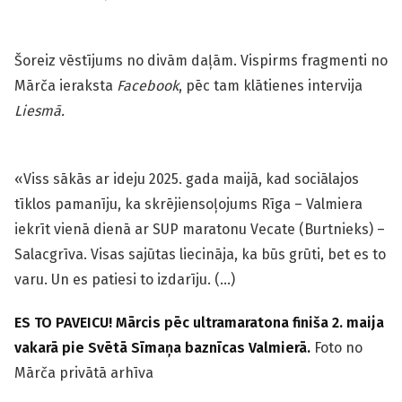
Šoreiz vēstījums no divām daļām. Vispirms fragmenti no
Mārča ieraksta
Facebook
, pēc tam klātienes intervija
Liesmā.
«Viss sākās ar ideju 2025. gada maijā, kad sociālajos
tīklos pamanīju, ka skrējiensoļojums Rīga – Valmiera
iekrīt vienā dienā ar SUP maratonu Vecate (Burtnieks) –
Salacgrīva. Visas sajūtas liecināja, ka būs grūti, bet es to
varu. Un es patiesi to izdarīju. (…)
ES TO PAVEICU! Mārcis pēc ultramaratona finiša 2. maija
vakarā pie Svētā Sīmaņa baznīcas Valmierā.
Foto no
Mārča privātā arhīva