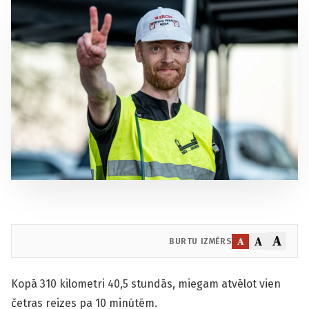
A
A
A
BURTU IZMĒRS
Kopā 310 kilometri 40,5 stundās, miegam atvēlot vien
četras reizes pa 10 minūtēm.