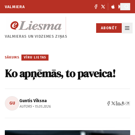
VALMIERA
ABONĒT
VALMIERAS UN
VIDZEMES ZIŅAS
SĀKUMS
/
VĪRU LIETAS
Ko apņēmās, to paveica!
Guntis Vīksna
GU
AUTORS • 15.05.2026.