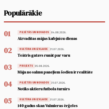
Populārākie
01
04.08.2026.
PILSĒTĀS UN NOVADOS
Aizvadītas mājas kafejnīcu dienas
02
31.07.2026.
KULTŪRA UN IZKLAIDE
Teātris gatavs runāt par varu
03
05.08.2026.
PROJEKTS
Māja no salmu paneļiem šodien ir realitāte
04
31.07.2026.
PILSĒTĀS UN NOVADOS
Notiks aktieru futbola turnīrs
05
31.07.2026.
KULTŪRA UN IZKLAIDE
140 gadus skan Valmieras ērģeles