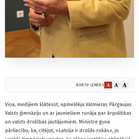
A
A
A
BURTU IZMĒRS
Viņa, medijiem klātesot, apmeklēja Valmieras Pārgaujas
Valsts ģimnāziju un ar jauniešiem runāja par ārpolitikas
un valsts drošības jautājumiem. Ministre guva
pārliecību, ka, citējot, «Latvija ir drošās rokās», jo