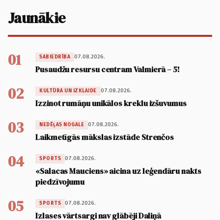
Jaunākie
01
07.08.2026.
SABIEDRĪBA
Pusaudžu resursu centram Valmierā – 5!
02
07.08.2026.
KULTŪRA UN IZKLAIDE
Izzinot rumāņu unikālos kreklu izšuvumus
03
07.08.2026.
NEDĒĻAS NOGALE
Laikmetīgās mākslas izstāde Strenčos
04
07.08.2026.
SPORTS
«Salacas Mauciens» aicina uz leģendāru nakts
piedzīvojumu
05
07.08.2026.
SPORTS
Izlases vārtsargi nav glābēji Daliņā