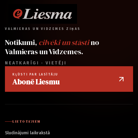
VALMIERAS UN VIDZEMES ZIŅAS
Notikumi,
cilvēki un stāsti
no
Valmieras un Vidzemes.
NEATKARĪGI · VIETĒJI
KĻŪSTI PAR LASĪTĀJU
Abonē Liesmu
LIETOTĀJIEM
Sludinājumi laikrakstā