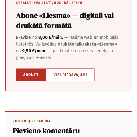
ATBALSTI KVALITATĪVU ŽURNĀLISTIKU
Abonē «Liesma» — digitāli vai
drukātā formātā
E-avīze
no
8,00 €/mēn.
— lasāma web un mobilajās
lietotnēs. Vai izvēlies
drukāto laikrakstu «Liesma»
no
9,50 €/mēn.
— pastkastē trīs reizes nedēļā, ar
pieeju arī e-avīzei.
ABONĒT
VISI PIEDĀVĀJUMI
PIEVIENOJIES SARUNAI
Pievieno komentāru