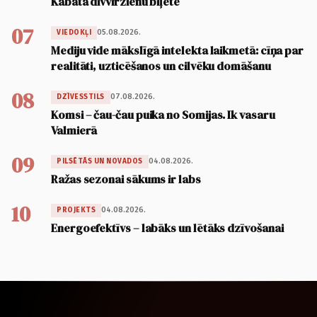
Kabatā divvirzienu biļete
07
05.08.2026.
VIEDOKĻI
Mediju vide mākslīgā intelekta laikmetā: cīņa par
realitāti, uzticēšanos un cilvēku domāšanu
08
07.08.2026.
DZĪVESSTILS
Komsi – čau-čau puika no Somijas. Ik vasaru
Valmierā
09
04.08.2026.
PILSĒTĀS UN NOVADOS
Ražas sezonai sākums ir labs
10
04.08.2026.
PROJEKTS
Energoefektīvs – labāks un lētāks dzīvošanai