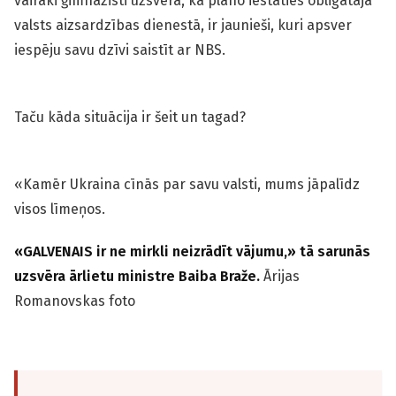
vairāki ģimnāzisti uzsvēra, ka plāno iestāties obligātajā
valsts aizsardzības dienestā, ir jaunieši, kuri apsver
iespēju savu dzīvi saistīt ar NBS.
Taču kāda situācija ir šeit un tagad?
«Kamēr Ukraina cīnās par savu valsti, mums jāpalīdz
visos līmeņos.
«GALVENAIS ir ne mirkli neizrādīt vājumu,» tā sarunās
uzsvēra ārlietu ministre Baiba Braže.
Ārijas
Romanovskas foto