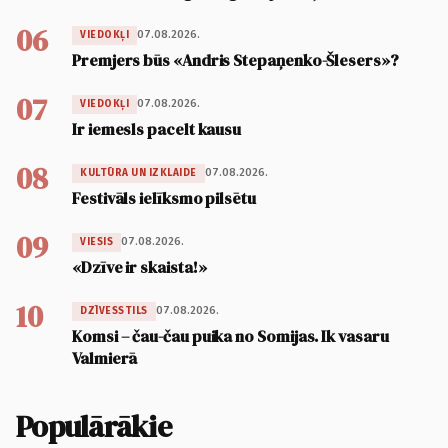
06
07.08.2026.
VIEDOKĻI
Premjers būs «Andris Stepaņenko-Šlesers»?
07
07.08.2026.
VIEDOKĻI
Ir iemesls pacelt kausu
08
07.08.2026.
KULTŪRA UN IZKLAIDE
Festivāls ielīksmo pilsētu
09
07.08.2026.
VIESIS
«Dzīve ir skaista!»
10
07.08.2026.
DZĪVESSTILS
Komsi – čau-čau puika no Somijas. Ik vasaru
Valmierā
Populārākie