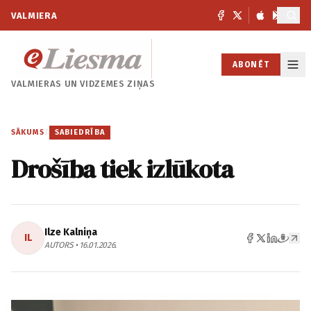
VALMIERA
ABONĒT
VALMIERAS UN
VIDZEMES ZIŅAS
SĀKUMS
/
SABIEDRĪBA
Drošība tiek izlūkota
Ilze Kalniņa
IL
AUTORS • 16.01.2026.