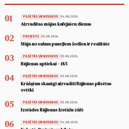
01
04.08.2026.
PILSĒTĀS UN NOVADOS
Aizvadītas mājas kafejnīcu dienas
02
05.08.2026.
PROJEKTS
Māja no salmu paneļiem šodien ir realitāte
03
05.08.2026.
PILSĒTĀS UN NOVADOS
Rūjienas aptiekai – 185
04
05.08.2026.
PILSĒTĀS UN NOVADOS
Krāšņi un skanīgi aizvadīti Rūjienas pilsētas
svētki
05
05.08.2026.
PILSĒTĀS UN NOVADOS
Izstādes Rūjienas Izstāžu zālē
06
04.08.2026.
PILSĒTĀS UN NOVADOS