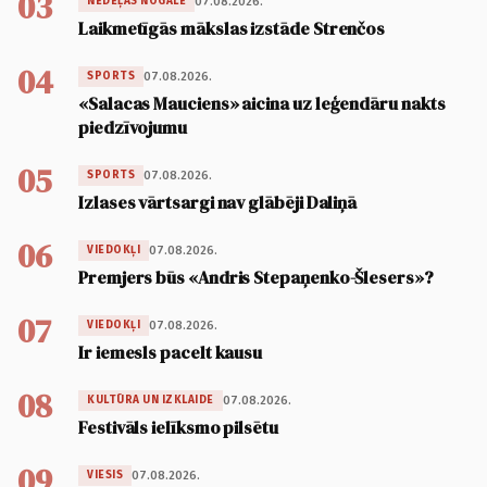
03
07.08.2026.
NEDĒĻAS NOGALE
Laikmetīgās mākslas izstāde Strenčos
04
07.08.2026.
SPORTS
«Salacas Mauciens» aicina uz leģendāru nakts
piedzīvojumu
05
07.08.2026.
SPORTS
Izlases vārtsargi nav glābēji Daliņā
06
07.08.2026.
VIEDOKĻI
Premjers būs «Andris Stepaņenko-Šlesers»?
07
07.08.2026.
VIEDOKĻI
Ir iemesls pacelt kausu
08
07.08.2026.
KULTŪRA UN IZKLAIDE
Festivāls ielīksmo pilsētu
09
07.08.2026.
VIESIS