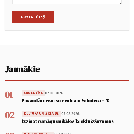
KOMENTĒT
Jaunākie
01
07.08.2026.
SABIEDRĪBA
Pusaudžu resursu centram Valmierā – 5!
02
07.08.2026.
KULTŪRA UN IZKLAIDE
Izzinot rumāņu unikālos kreklu izšuvumus