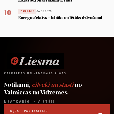
Ražas sezonai sākums ir labs
10
04.08.2026.
PROJEKTS
Energoefektīvs – labāks un lētāks dzīvošanai
VALMIERAS UN VIDZEMES ZIŅAS
Notikumi,
cilvēki un stāsti
no
Valmieras un Vidzemes.
NEATKARĪGI · VIETĒJI
KĻŪSTI PAR LASĪTĀJU