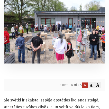
A
A
A
BURTU IZMĒRS
Šie svētki ir skaista iespēja apstāties ikdienas steigā,
atcerēties tuvākos cilvēkus un veltīt vairāk laika tiem,