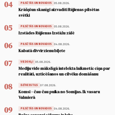
04
05.08.2026.
PILSĒTĀS UN NOVADOS
Krāšņi un skanīgi aizvadīti Rūjienas pilsētas
svētki
05
05.08.2026.
PILSĒTĀS UN NOVADOS
Izstādes Rūjienas Izstāžu zālē
06
04.08.2026.
PILSĒTĀS UN NOVADOS
Kabatā divvirzienu biļete
07
05.08.2026.
VIEDOKĻI
Mediju vide mākslīgā intelekta laikmetā: cīņa par
realitāti, uzticēšanos un cilvēku domāšanu
08
07.08.2026.
DZĪVESSTILS
Komsi – čau-čau puika no Somijas. Ik vasaru
Valmierā
09
04.08.2026.
PILSĒTĀS UN NOVADOS