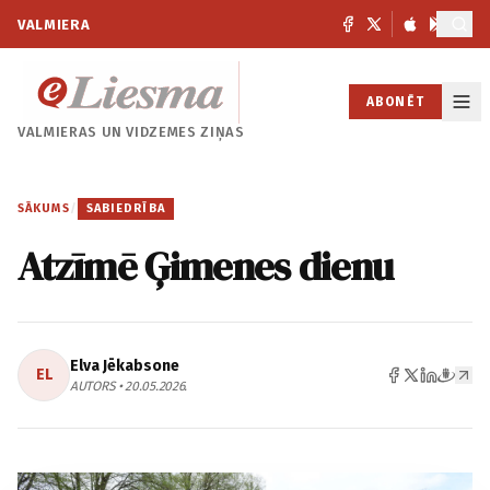
VALMIERA
ABONĒT
VALMIERAS UN
VIDZEMES ZIŅAS
SĀKUMS
/
SABIEDRĪBA
Atzīmē Ģimenes dienu
Elva Jēkabsone
EL
AUTORS • 20.05.2026.