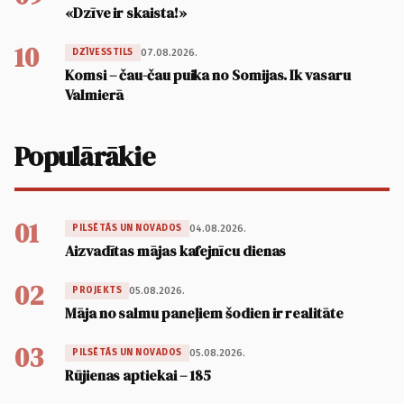
«Dzīve ir skaista!»
10
07.08.2026.
DZĪVESSTILS
Komsi – čau-čau puika no Somijas. Ik vasaru
Valmierā
Populārākie
01
04.08.2026.
PILSĒTĀS UN NOVADOS
Aizvadītas mājas kafejnīcu dienas
02
05.08.2026.
PROJEKTS
Māja no salmu paneļiem šodien ir realitāte
03
05.08.2026.
PILSĒTĀS UN NOVADOS
Rūjienas aptiekai – 185