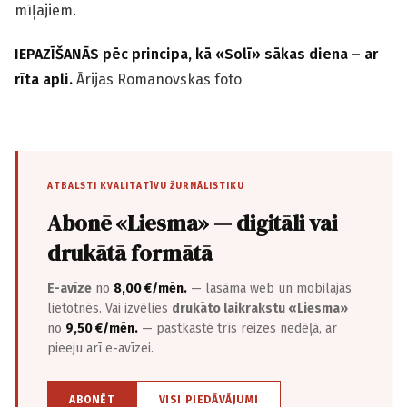
mīļajiem.
IEPAZĪŠANĀS pēc principa, kā «Solī» sākas diena – ar
rīta apli.
Ārijas Romanovskas foto
ATBALSTI KVALITATĪVU ŽURNĀLISTIKU
Abonē «Liesma» — digitāli vai
drukātā formātā
E-avīze
no
8,00 €/mēn.
— lasāma web un mobilajās
lietotnēs. Vai izvēlies
drukāto laikrakstu «Liesma»
no
9,50 €/mēn.
— pastkastē trīs reizes nedēļā, ar
pieeju arī e-avīzei.
ABONĒT
VISI PIEDĀVĀJUMI