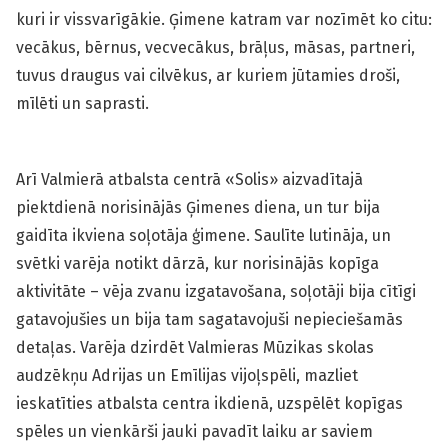
kuri ir vissvarīgākie. Ģimene katram var nozīmēt ko citu:
vecākus, bērnus, vecvecākus, brāļus, māsas, partneri,
tuvus draugus vai cilvēkus, ar kuriem jūtamies droši,
mīlēti un saprasti.
Arī Valmierā atbalsta centrā «Solis» aizvadītajā
piektdienā norisinājās Ģimenes diena, un tur bija
gaidīta ikviena soļotāja ģimene. Saulīte lutināja, un
svētki varēja notikt dārzā, kur norisinājās kopīga
aktivitāte – vēja zvanu izgatavošana, soļotāji bija cītīgi
gatavojušies un bija tam sagatavojuši nepieciešamās
detaļas. Varēja dzirdēt Valmieras Mūzikas skolas
audzēkņu Adrijas un Emīlijas vijoļspēli, mazliet
ieskatīties atbalsta centra ikdienā, uzspēlēt kopīgas
spēles un vienkārši jauki pavadīt laiku ar saviem