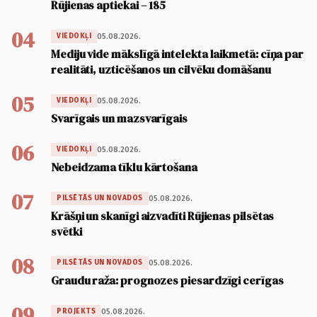
Rūjienas aptiekai – 185
04
05.08.2026.
VIEDOKĻI
Mediju vide mākslīgā intelekta laikmetā: cīņa par
realitāti, uzticēšanos un cilvēku domāšanu
05
05.08.2026.
VIEDOKĻI
Svarīgais un mazsvarīgais
06
05.08.2026.
VIEDOKĻI
Nebeidzama tīklu kārtošana
07
05.08.2026.
PILSĒTĀS UN NOVADOS
Krāšņi un skanīgi aizvadīti Rūjienas pilsētas
svētki
08
05.08.2026.
PILSĒTĀS UN NOVADOS
Graudu raža: prognozes piesardzīgi cerīgas
09
05.08.2026.
PROJEKTS