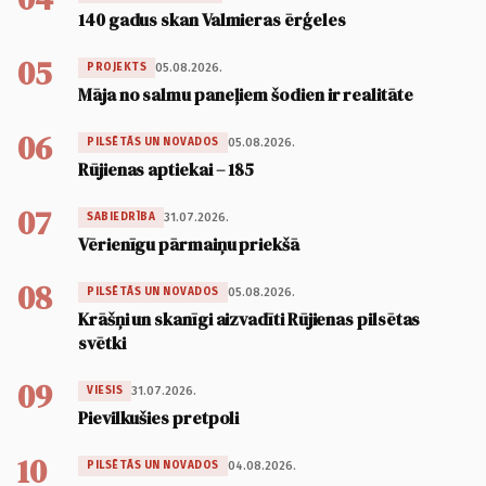
140 gadus skan Valmieras ērģeles
05
05.08.2026.
PROJEKTS
Māja no salmu paneļiem šodien ir realitāte
06
05.08.2026.
PILSĒTĀS UN NOVADOS
Rūjienas aptiekai – 185
07
31.07.2026.
SABIEDRĪBA
Vērienīgu pārmaiņu priekšā
08
05.08.2026.
PILSĒTĀS UN NOVADOS
Krāšņi un skanīgi aizvadīti Rūjienas pilsētas
svētki
09
31.07.2026.
VIESIS
Pievilkušies pretpoli
10
04.08.2026.
PILSĒTĀS UN NOVADOS