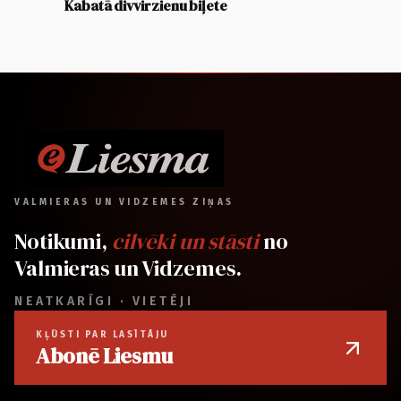
Kabatā divvirzienu biļete
VALMIERAS UN VIDZEMES ZIŅAS
Notikumi,
cilvēki un stāsti
no
Valmieras un Vidzemes.
NEATKARĪGI · VIETĒJI
KĻŪSTI PAR LASĪTĀJU
Abonē Liesmu