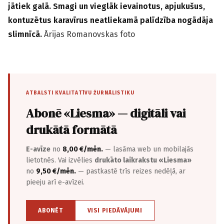
jātiek galā. Smagi un vieglāk ievainotus, apjukušus,
kontuzētus karavīrus neatliekamā palīdzība nogādāja
slimnīcā.
Ārijas Romanovskas foto
ATBALSTI KVALITATĪVU ŽURNĀLISTIKU
Abonē «Liesma» — digitāli vai
drukātā formātā
E-avīze
no
8,00 €/mēn.
— lasāma web un mobilajās
lietotnēs. Vai izvēlies
drukāto laikrakstu «Liesma»
no
9,50 €/mēn.
— pastkastē trīs reizes nedēļā, ar
pieeju arī e-avīzei.
ABONĒT
VISI PIEDĀVĀJUMI