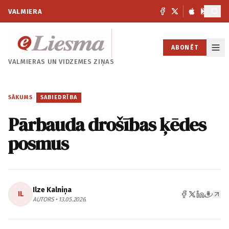
VALMIERA
ABONĒT
VALMIERAS UN
VIDZEMES ZIŅAS
SĀKUMS
/
SABIEDRĪBA
Pārbauda drošības ķēdes
posmus
Ilze Kalniņa
IL
AUTORS • 13.05.2026.