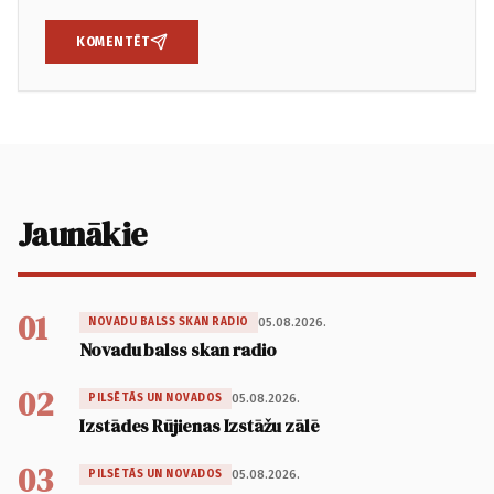
KOMENTĒT
Jaunākie
01
05.08.2026.
NOVADU BALSS SKAN RADIO
Novadu balss skan radio
02
05.08.2026.
PILSĒTĀS UN NOVADOS
Izstādes Rūjienas Izstāžu zālē
03
05.08.2026.
PILSĒTĀS UN NOVADOS