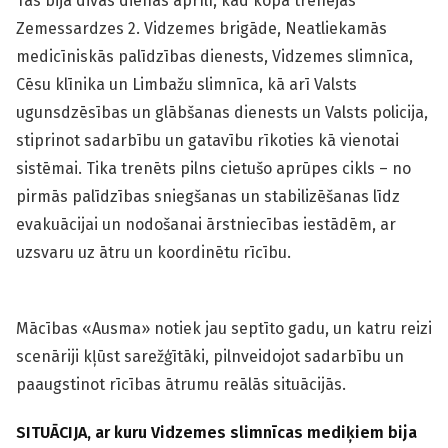
Tās bija divas dienas aprīlī, kad kopā trenējās
Zemessardzes 2. Vidzemes brigāde, Neatliekamās
medicīniskās palīdzības dienests, Vidzemes slimnīca,
Cēsu klīnika un Limbažu slimnīca, kā arī Valsts
ugunsdzēsības un glābšanas dienests un Valsts policija,
stiprinot sadarbību un gatavību rīkoties kā vienotai
sistēmai. Tika trenēts pilns cietušo aprūpes cikls – no
pirmās palīdzības sniegšanas un stabilizēšanas līdz
evakuācijai un nodošanai ārstniecības iestādēm, ar
uzsvaru uz ātru un koordinētu rīcību.
Mācības «Ausma» notiek jau septīto gadu, un katru reizi
scenāriji kļūst sarežģītāki, pilnveidojot sadarbību un
paaugstinot rīcības ātrumu reālās situācijās.
SITUĀCIJA, ar kuru Vidzemes slimnīcas mediķiem bija