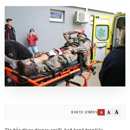
A
A
A
BURTU IZMĒRS