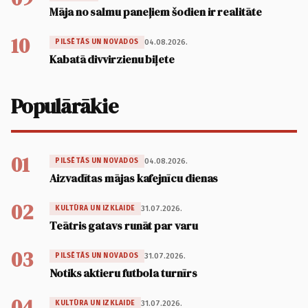
Māja no salmu paneļiem šodien ir realitāte
10
04.08.2026.
PILSĒTĀS UN NOVADOS
Kabatā divvirzienu biļete
Populārākie
01
04.08.2026.
PILSĒTĀS UN NOVADOS
Aizvadītas mājas kafejnīcu dienas
02
31.07.2026.
KULTŪRA UN IZKLAIDE
Teātris gatavs runāt par varu
03
31.07.2026.
PILSĒTĀS UN NOVADOS
Notiks aktieru futbola turnīrs
04
31.07.2026.
KULTŪRA UN IZKLAIDE