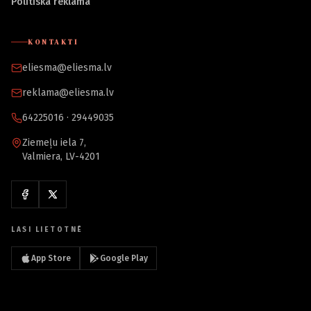
Politiskā reklāma
KONTAKTI
eliesma@eliesma.lv
reklama@eliesma.lv
64225016 · 29449035
Ziemeļu iela 7,
Valmiera, LV-4201
LASI LIETOTNĒ
App Store
Google Play