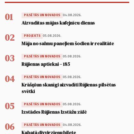
01
04.08.2026.
PILSĒTĀS UN NOVADOS
Aizvadītas mājas kafejnīcu dienas
02
05.08.2026.
PROJEKTS
Māja no salmu paneļiem šodien ir realitāte
03
05.08.2026.
PILSĒTĀS UN NOVADOS
Rūjienas aptiekai – 185
04
05.08.2026.
PILSĒTĀS UN NOVADOS
Krāšņi un skanīgi aizvadīti Rūjienas pilsētas
svētki
05
05.08.2026.
PILSĒTĀS UN NOVADOS
Izstādes Rūjienas Izstāžu zālē
06
04.08.2026.
PILSĒTĀS UN NOVADOS
Kabatā divvirzienu biļete