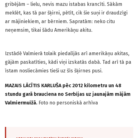
gribējām – lielu, nevis mazu istabas krancīti. Sākām
meklēt, kas tā par šķirni, pētīt, cik šie suņi ir draudzīgi
ar mājiniekiem, ar bērniem. Sapratām: neko citu
neņemsim, tikai šādu Amerikāņu akitu.
Izstādē Valmierā tolaik piedalījās arī amerikāņu akitas,
gājām paskatīties, kādi viņi izskatās dabā. Tad arī tā pa
īstam nosliecāmies tieši uz šīs šķirnes pusi.
MAZAIS LĀCĪTIS KARLUŠA pēc 2012 kilometru un 48
stundu garā brauciena no Serbijas uz jaunajām mājām
Valmiermuižā.
Foto no personiskā arhīva