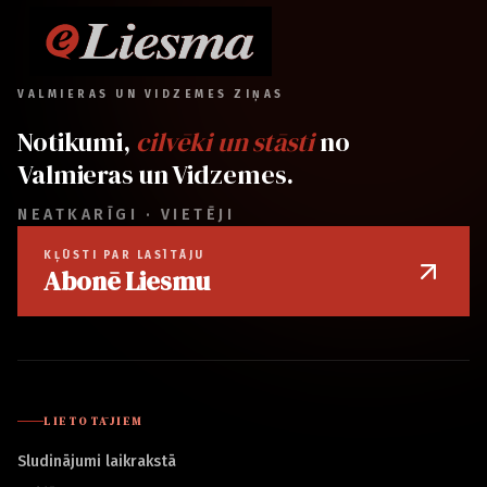
VALMIERAS UN VIDZEMES ZIŅAS
Notikumi,
cilvēki un stāsti
no
Valmieras un Vidzemes.
NEATKARĪGI · VIETĒJI
KĻŪSTI PAR LASĪTĀJU
Abonē Liesmu
LIETOTĀJIEM
Sludinājumi laikrakstā