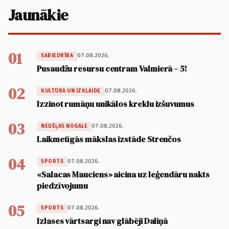
Jaunākie
01
07.08.2026.
SABIEDRĪBA
Pusaudžu resursu centram Valmierā – 5!
02
07.08.2026.
KULTŪRA UN IZKLAIDE
Izzinot rumāņu unikālos kreklu izšuvumus
03
07.08.2026.
NEDĒĻAS NOGALE
Laikmetīgās mākslas izstāde Strenčos
04
07.08.2026.
SPORTS
«Salacas Mauciens» aicina uz leģendāru nakts
piedzīvojumu
05
07.08.2026.
SPORTS
Izlases vārtsargi nav glābēji Daliņā