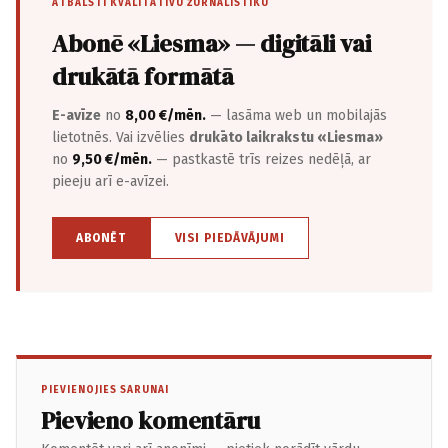
ATBALSTI KVALITATĪVU ŽURNĀLISTIKU
Abonē «Liesma» — digitāli vai
drukātā formātā
E-avīze
no
8,00 €/mēn.
— lasāma web un mobilajās
lietotnēs. Vai izvēlies
drukāto laikrakstu «Liesma»
no
9,50 €/mēn.
— pastkastē trīs reizes nedēļā, ar
pieeju arī e-avīzei.
ABONĒT
VISI PIEDĀVĀJUMI
PIEVIENOJIES SARUNAI
Pievieno komentāru