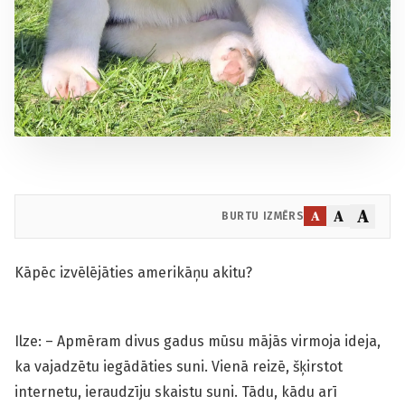
A
A
A
BURTU IZMĒRS
Kāpēc izvēlējāties amerikāņu akitu?
Ilze: – Apmēram divus gadus mūsu mājās virmoja ideja,
ka vajadzētu iegādāties suni. Vienā reizē, šķirstot
internetu, ieraudzīju skaistu suni. Tādu, kādu arī