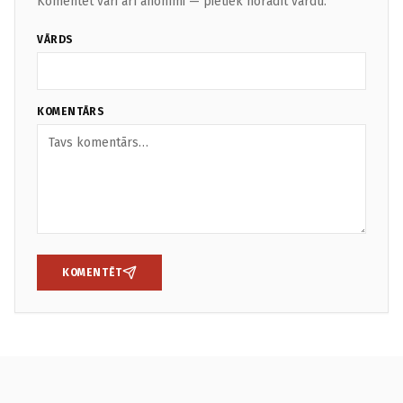
Komentēt vari arī anonīmi — pietiek norādīt vārdu.
VĀRDS
KOMENTĀRS
KOMENTĒT