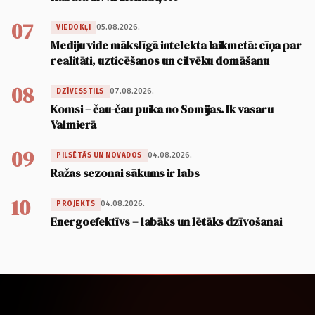
07
05.08.2026.
VIEDOKĻI
Mediju vide mākslīgā intelekta laikmetā: cīņa par
realitāti, uzticēšanos un cilvēku domāšanu
08
07.08.2026.
DZĪVESSTILS
Komsi – čau-čau puika no Somijas. Ik vasaru
Valmierā
09
04.08.2026.
PILSĒTĀS UN NOVADOS
Ražas sezonai sākums ir labs
10
04.08.2026.
PROJEKTS
Energoefektīvs – labāks un lētāks dzīvošanai