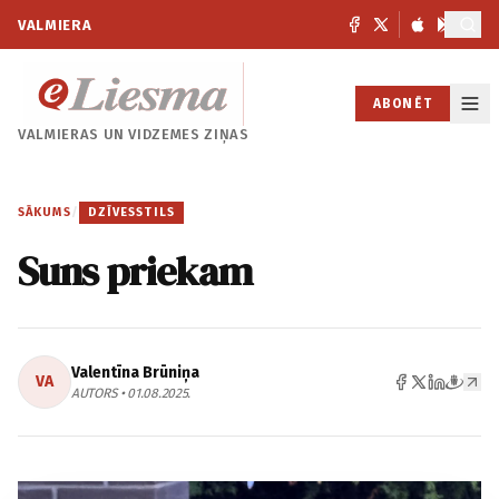
VALMIERA
ABONĒT
VALMIERAS UN
VIDZEMES ZIŅAS
SĀKUMS
/
DZĪVESSTILS
Suns priekam
Valentīna Brūniņa
VA
AUTORS • 01.08.2025.