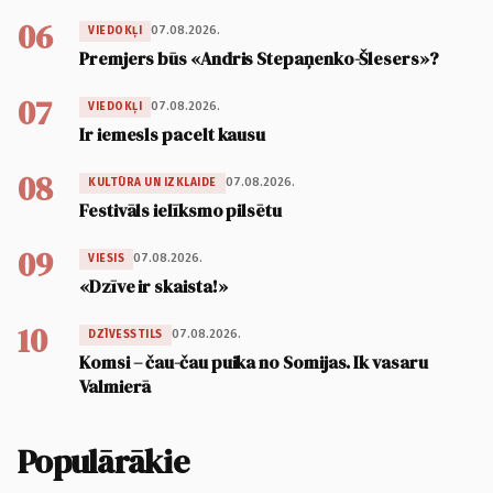
06
07.08.2026.
VIEDOKĻI
Premjers būs «Andris Stepaņenko-Šlesers»?
07
07.08.2026.
VIEDOKĻI
Ir iemesls pacelt kausu
08
07.08.2026.
KULTŪRA UN IZKLAIDE
Festivāls ielīksmo pilsētu
09
07.08.2026.
VIESIS
«Dzīve ir skaista!»
10
07.08.2026.
DZĪVESSTILS
Komsi – čau-čau puika no Somijas. Ik vasaru
Valmierā
Populārākie