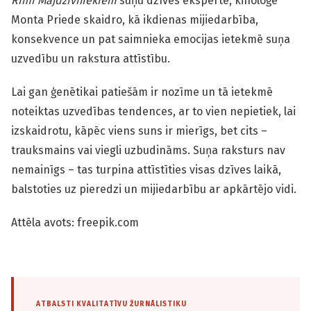
Rimi Mājdzīvniekiem
suņu dzīves eksperte, kinoloģe
Monta Priede skaidro, kā ikdienas mijiedarbība,
konsekvence un pat saimnieka emocijas ietekmē suņa
uzvedību un rakstura attīstību.
Lai gan ģenētikai patiešām ir nozīme un tā ietekmē
noteiktas uzvedības tendences, ar to vien nepietiek, lai
izskaidrotu, kāpēc viens suns ir mierīgs, bet cits –
trauksmains vai viegli uzbudināms. Suņa raksturs nav
nemainīgs – tas turpina attīstīties visas dzīves laikā,
balstoties uz pieredzi un mijiedarbību ar apkārtējo vidi.
Attēla avots: freepik.com
ATBALSTI KVALITATĪVU ŽURNĀLISTIKU