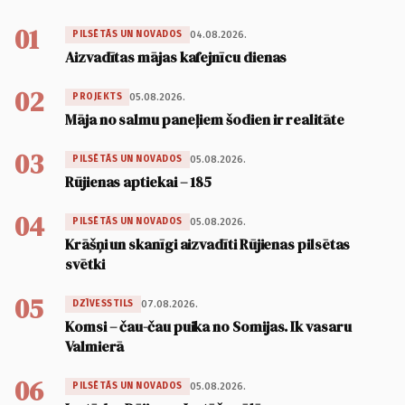
01
04.08.2026.
PILSĒTĀS UN NOVADOS
Aizvadītas mājas kafejnīcu dienas
02
05.08.2026.
PROJEKTS
Māja no salmu paneļiem šodien ir realitāte
03
05.08.2026.
PILSĒTĀS UN NOVADOS
Rūjienas aptiekai – 185
04
05.08.2026.
PILSĒTĀS UN NOVADOS
Krāšņi un skanīgi aizvadīti Rūjienas pilsētas
svētki
05
07.08.2026.
DZĪVESSTILS
Komsi – čau-čau puika no Somijas. Ik vasaru
Valmierā
06
05.08.2026.
PILSĒTĀS UN NOVADOS