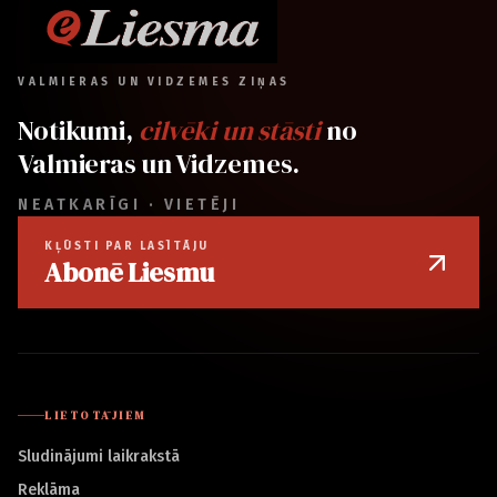
VALMIERAS UN VIDZEMES ZIŅAS
Notikumi,
cilvēki un stāsti
no
Valmieras un Vidzemes.
NEATKARĪGI · VIETĒJI
KĻŪSTI PAR LASĪTĀJU
Abonē Liesmu
LIETOTĀJIEM
Sludinājumi laikrakstā
Reklāma