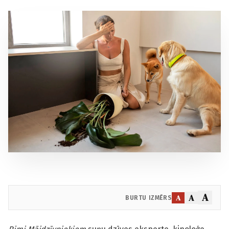
A
A
A
BURTU IZMĒRS