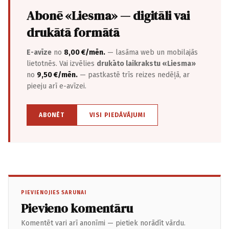
Abonē «Liesma» — digitāli vai
drukātā formātā
E-avīze
no
8,00 €/mēn.
— lasāma web un mobilajās
lietotnēs. Vai izvēlies
drukāto laikrakstu «Liesma»
no
9,50 €/mēn.
— pastkastē trīs reizes nedēļā, ar
pieeju arī e-avīzei.
ABONĒT
VISI PIEDĀVĀJUMI
PIEVIENOJIES SARUNAI
Pievieno komentāru
Komentēt vari arī anonīmi — pietiek norādīt vārdu.