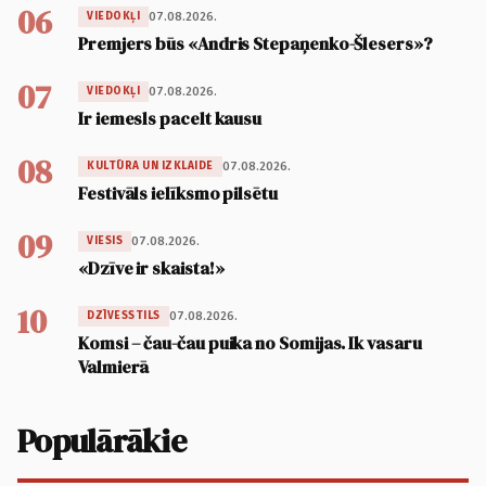
06
07.08.2026.
VIEDOKĻI
Premjers būs «Andris Stepaņenko-Šlesers»?
07
07.08.2026.
VIEDOKĻI
Ir iemesls pacelt kausu
08
07.08.2026.
KULTŪRA UN IZKLAIDE
Festivāls ielīksmo pilsētu
09
07.08.2026.
VIESIS
«Dzīve ir skaista!»
10
07.08.2026.
DZĪVESSTILS
Komsi – čau-čau puika no Somijas. Ik vasaru
Valmierā
Populārākie