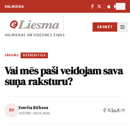
VALMIERA
ABONĒT
VALMIERAS UN
VIDZEMES ZIŅAS
SĀKUMS
/
DZĪVESSTILS
Vai mēs paši veidojam sava
suņa raksturu?
Everita Bičkova
EV
AUTORS • 08.05.2026.