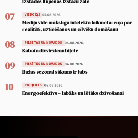
Izstādes Rūjienas Izstāžu zālē
07
05.08.2026.
VIEDOKĻI
Mediju vide mākslīgā intelekta laikmetā: cīņa par
realitāti, uzticēšanos un cilvēku domāšanu
08
04.08.2026.
PILSĒTĀS UN NOVADOS
Kabatā divvirzienu biļete
09
04.08.2026.
PILSĒTĀS UN NOVADOS
Ražas sezonai sākums ir labs
10
04.08.2026.
PROJEKTS
Energoefektīvs – labāks un lētāks dzīvošanai