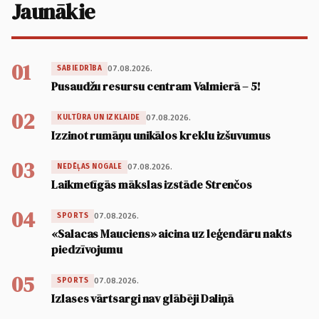
Jaunākie
01
07.08.2026.
SABIEDRĪBA
Pusaudžu resursu centram Valmierā – 5!
02
07.08.2026.
KULTŪRA UN IZKLAIDE
Izzinot rumāņu unikālos kreklu izšuvumus
03
07.08.2026.
NEDĒĻAS NOGALE
Laikmetīgās mākslas izstāde Strenčos
04
07.08.2026.
SPORTS
«Salacas Mauciens» aicina uz leģendāru nakts
piedzīvojumu
05
07.08.2026.
SPORTS
Izlases vārtsargi nav glābēji Daliņā