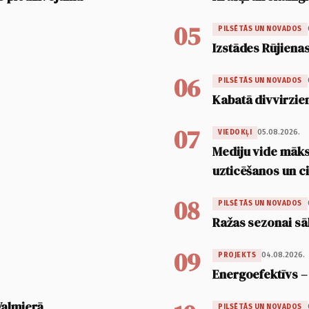
05
PILSĒTĀS UN NOVADOS
Izstādes Rūjienas
06
PILSĒTĀS UN NOVADOS
Kabatā divvirzien
07
05.08.2026.
VIEDOKĻI
Mediju vide māksl
uzticēšanos un 
08
PILSĒTĀS UN NOVADOS
Ražas sezonai sā
09
04.08.2026.
PROJEKTS
Energoefektīvs –
Valmierā
PILSĒTĀS UN NOVADOS