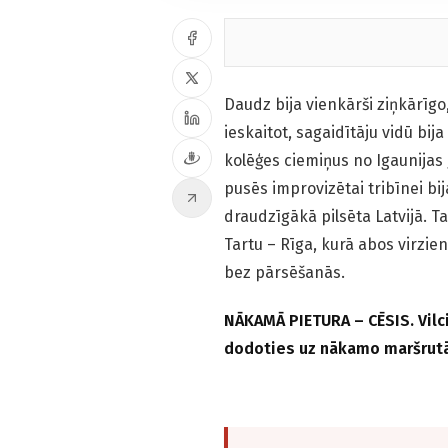
Daudz bija vienkārši ziņkārīgo
ieskaitot, sagaidītāju vidū bij
kolēģes ciemiņus no Igaunijas
pusēs improvizētai tribīnei bij
draudzīgākā pilsēta Latvijā. Ta
Tartu – Rīga, kurā abos virzie
bez pārsēšanās.
NĀKAMĀ PIETURA – CĒSIS. Vilc
dodoties uz nākamo maršrutā 