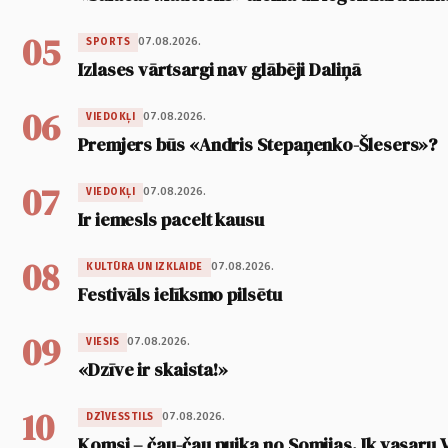
05
07.08.2026.
SPORTS
Izlases vārtsargi nav glābēji Daliņā
06
07.08.2026.
VIEDOKĻI
Premjers būs «Andris Stepaņenko-Šlesers»?
07
07.08.2026.
VIEDOKĻI
Ir iemesls pacelt kausu
08
07.08.2026.
KULTŪRA UN IZKLAIDE
Festivāls ielīksmo pilsētu
09
07.08.2026.
VIESIS
«Dzīve ir skaista!»
10
07.08.2026.
DZĪVESSTILS
Komsi – čau-čau puika no Somijas. Ik vasaru 