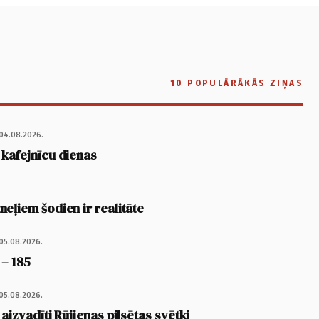
10 POPULĀRĀKĀS ZIŅAS
04.08.2026.
 kafejnīcu dienas
eļiem šodien ir realitāte
05.08.2026.
 – 185
05.08.2026.
 aizvadīti Rūjienas pilsētas svētki