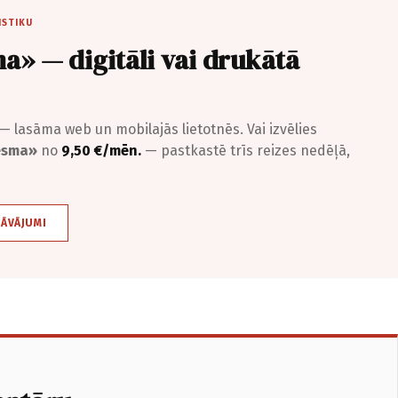
ISTIKU
a» — digitāli vai drukātā
— lasāma web un mobilajās lietotnēs. Vai izvēlies
iesma»
no
9,50 €/mēn.
— pastkastē trīs reizes nedēļā,
DĀVĀJUMI