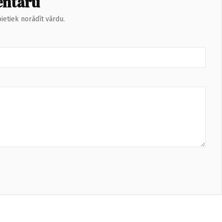
entāru
ietiek norādīt vārdu.