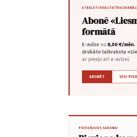
ATBALSTI KVALITATĪVU ŽURNĀL
Abonē «Liesm
formātā
E-avīze
no
8,00 €/mēn.
drukāto laikrakstu «L
ar pieeju arī e-avīzei.
ABONĒT
VISI PIE
PIEVIENOJIES SARUNAI