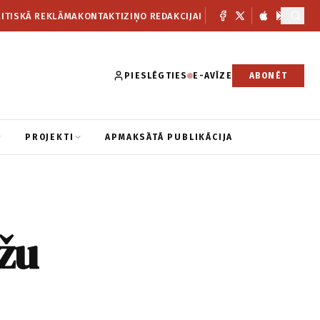
ITISKĀ REKLĀMA
KONTAKTI
ZIŅO REDAKCIJAI
PIESLĒGTIES
E-AVĪZE
ABONĒT
PROJEKTI
APMAKSĀTĀ PUBLIKĀCIJA
žu