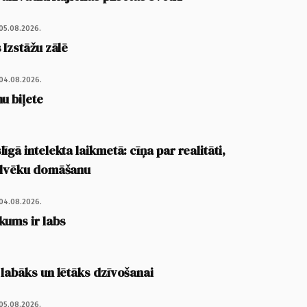
05.08.2026.
 Izstāžu zālē
04.08.2026.
u biļete
īgā intelekta laikmetā: cīņa par realitāti,
cilvēku domāšanu
04.08.2026.
kums ir labs
 labāks un lētāks dzīvošanai
05.08.2026.