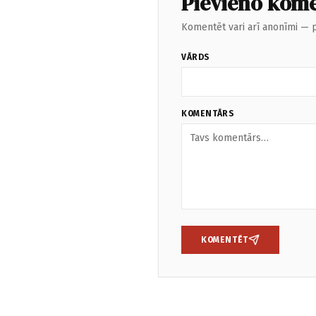
Pievieno kom
Komentēt vari arī anonīmi — p
VĀRDS
KOMENTĀRS
KOMENTĒT