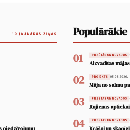
Populārākie
10 JAUNĀKĀS ZIŅAS
01
PILSĒTĀS UN NOVADOS
Aizvadītas mājas
02
05.08.2026.
PROJEKTS
Māja no salmu pan
03
PILSĒTĀS UN NOVADOS
Rūjienas aptiekai
04
PILSĒTĀS UN NOVADOS
s piedzīvojumu
Krāšņi un skanīgi