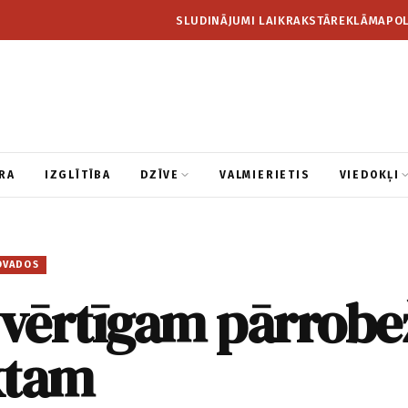
SLUDINĀJUMI LAIKRAKSTĀ
REKLĀMA
POL
RA
IZGLĪTĪBA
DZĪVE
VALMIERIETIS
VIEDOKĻI
OVADOS
 vērtīgam pārrobe
ktam