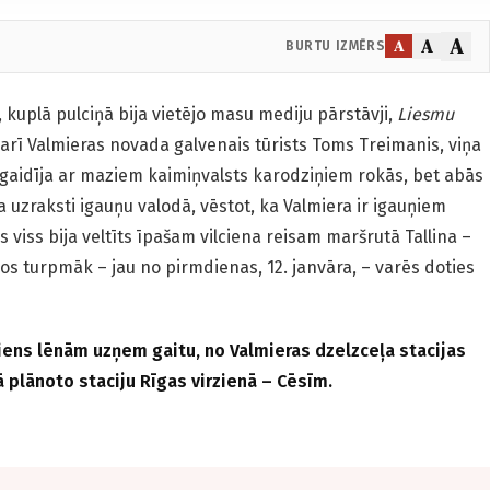
A
A
A
BURTU IZMĒRS
, kuplā pulciņā bija vietējo masu mediju pārstāvji,
Liesmu
a arī Valmieras novada galvenais tūrists Toms Treimanis, viņa
 gaidīja ar maziem kaimiņvalsts karodziņiem rokās, bet abās
a uzraksti igauņu valodā, vēstot, ka Valmiera ir igauņiem
s viss bija veltīts īpašam vilciena reisam maršrutā Tallina –
nos turpmāk – jau no pirmdienas, 12. janvāra, – varēs doties
iens lēnām uzņem gaitu, no Valmieras dzelzceļa stacijas
plānoto staciju Rīgas virzienā – Cēsīm.