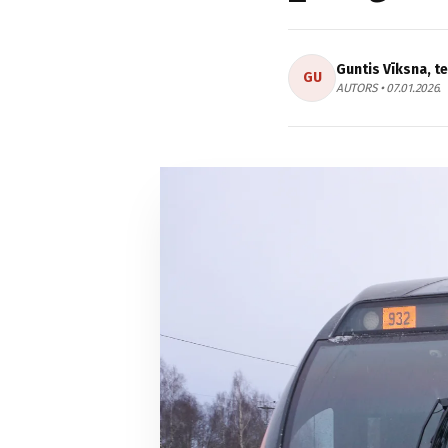
Guntis Vīksna, t
GU
AUTORS • 07.01.2026.