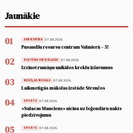
Jaunākie
01
07.08.2026.
SABIEDRĪBA
Pusaudžu resursu centram Valmierā – 5!
02
07.08.2026.
KULTŪRA UN IZKLAIDE
Izzinot rumāņu unikālos kreklu izšuvumus
03
07.08.2026.
NEDĒĻAS NOGALE
Laikmetīgās mākslas izstāde Strenčos
04
07.08.2026.
SPORTS
«Salacas Mauciens» aicina uz leģendāru nakts
piedzīvojumu
05
07.08.2026.
SPORTS