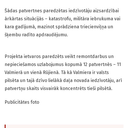
Šādas patvertnes paredzētas iedzīvotāju aizsardzībai
ārkārtas situācijās – katastrofu, militāra iebrukuma vai
kara gadījumā, mazinot sprādziena triecienviļņa un
šķembu radīto apdraudējumu.
Projekta ietvaros paredzēts veikt remontdarbus un
nepieciešamos uzlabojumus kopumā 12 patvertnēs – 11
Valmierā un vienā Rūjienā. Tā kā Valmiera ir valsts
pilsēta un tajā dzīvo lielākā daļa novada iedzīvotāju, arī
patvertņu skaits visvairāk koncentrēts tieši pilsētā.
Publicitātes foto