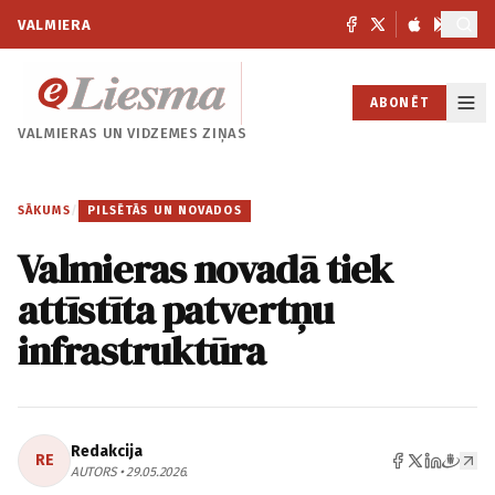
VALMIERA
ABONĒT
VALMIERAS UN
VIDZEMES ZIŅAS
SĀKUMS
/
PILSĒTĀS UN NOVADOS
Valmieras novadā tiek
attīstīta patvertņu
infrastruktūra
Redakcija
RE
AUTORS • 29.05.2026.