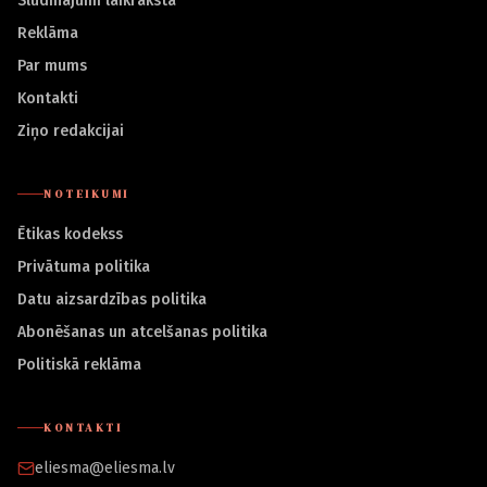
Sludinājumi laikrakstā
Reklāma
Par mums
Kontakti
Ziņo redakcijai
NOTEIKUMI
Ētikas kodekss
Privātuma politika
Datu aizsardzības politika
Abonēšanas un atcelšanas politika
Politiskā reklāma
KONTAKTI
eliesma@eliesma.lv