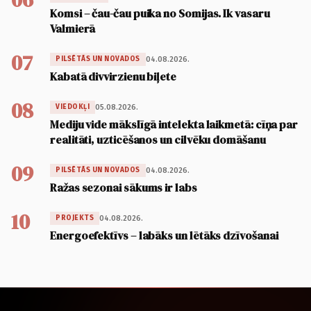
Komsi – čau-čau puika no Somijas. Ik vasaru
Valmierā
07
04.08.2026.
PILSĒTĀS UN NOVADOS
Kabatā divvirzienu biļete
08
05.08.2026.
VIEDOKĻI
Mediju vide mākslīgā intelekta laikmetā: cīņa par
realitāti, uzticēšanos un cilvēku domāšanu
09
04.08.2026.
PILSĒTĀS UN NOVADOS
Ražas sezonai sākums ir labs
10
04.08.2026.
PROJEKTS
Energoefektīvs – labāks un lētāks dzīvošanai