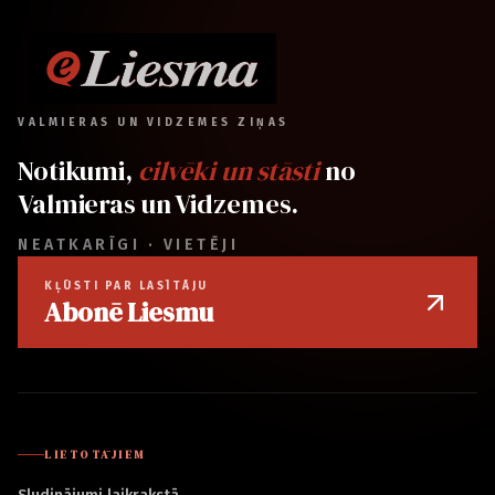
VALMIERAS UN VIDZEMES ZIŅAS
Notikumi,
cilvēki un stāsti
no
Valmieras un Vidzemes.
NEATKARĪGI · VIETĒJI
KĻŪSTI PAR LASĪTĀJU
Abonē Liesmu
LIETOTĀJIEM