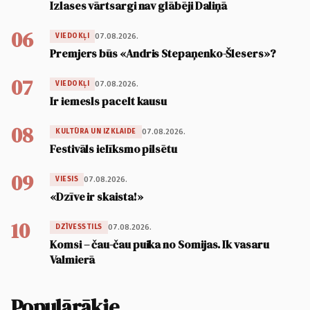
Izlases vārtsargi nav glābēji Daliņā
06
07.08.2026.
VIEDOKĻI
Premjers būs «Andris Stepaņenko-Šlesers»?
07
07.08.2026.
VIEDOKĻI
Ir iemesls pacelt kausu
08
07.08.2026.
KULTŪRA UN IZKLAIDE
Festivāls ielīksmo pilsētu
09
07.08.2026.
VIESIS
«Dzīve ir skaista!»
10
07.08.2026.
DZĪVESSTILS
Komsi – čau-čau puika no Somijas. Ik vasaru
Valmierā
Populārākie