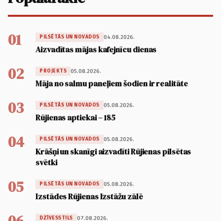
01
04.08.2026.
PILSĒTĀS UN NOVADOS
Aizvadītas mājas kafejnīcu dienas
02
05.08.2026.
PROJEKTS
Māja no salmu paneļiem šodien ir realitāte
03
05.08.2026.
PILSĒTĀS UN NOVADOS
Rūjienas aptiekai – 185
04
05.08.2026.
PILSĒTĀS UN NOVADOS
Krāšņi un skanīgi aizvadīti Rūjienas pilsētas
svētki
05
05.08.2026.
PILSĒTĀS UN NOVADOS
Izstādes Rūjienas Izstāžu zālē
06
07.08.2026.
DZĪVESSTILS