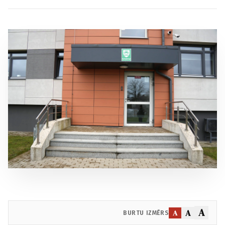
A
A
A
BURTU IZMĒRS