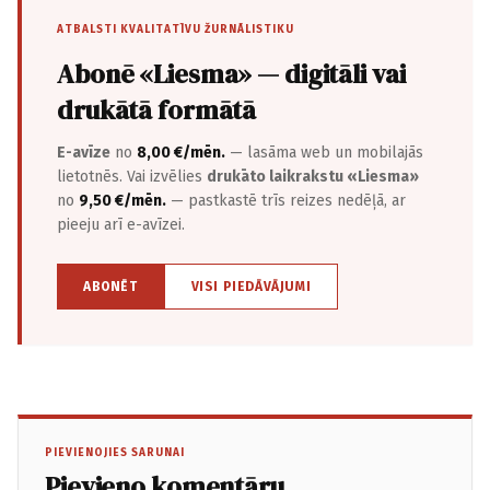
ATBALSTI KVALITATĪVU ŽURNĀLISTIKU
Abonē «Liesma» — digitāli vai
drukātā formātā
E-avīze
no
8,00 €/mēn.
— lasāma web un mobilajās
lietotnēs. Vai izvēlies
drukāto laikrakstu «Liesma»
no
9,50 €/mēn.
— pastkastē trīs reizes nedēļā, ar
pieeju arī e-avīzei.
ABONĒT
VISI PIEDĀVĀJUMI
PIEVIENOJIES SARUNAI
Pievieno komentāru