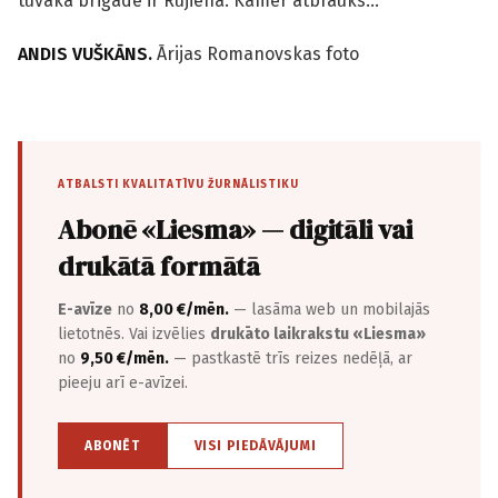
tuvākā brigāde ir Rūjienā. Kamēr atbrauks…
ANDIS VUŠKĀNS.
Ārijas Romanovskas foto
ATBALSTI KVALITATĪVU ŽURNĀLISTIKU
Abonē «Liesma» — digitāli vai
drukātā formātā
E-avīze
no
8,00 €/mēn.
— lasāma web un mobilajās
lietotnēs. Vai izvēlies
drukāto laikrakstu «Liesma»
no
9,50 €/mēn.
— pastkastē trīs reizes nedēļā, ar
pieeju arī e-avīzei.
ABONĒT
VISI PIEDĀVĀJUMI