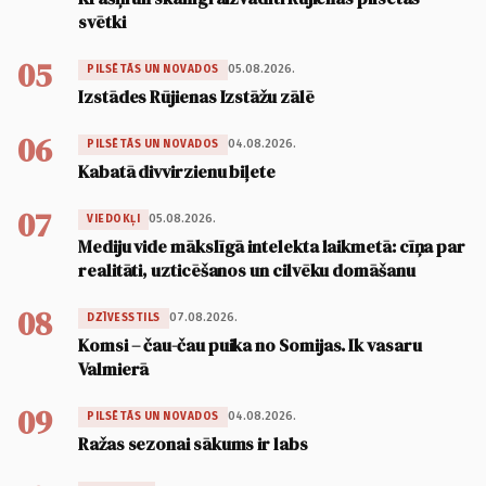
svētki
05
05.08.2026.
PILSĒTĀS UN NOVADOS
Izstādes Rūjienas Izstāžu zālē
06
04.08.2026.
PILSĒTĀS UN NOVADOS
Kabatā divvirzienu biļete
07
05.08.2026.
VIEDOKĻI
Mediju vide mākslīgā intelekta laikmetā: cīņa par
realitāti, uzticēšanos un cilvēku domāšanu
08
07.08.2026.
DZĪVESSTILS
Komsi – čau-čau puika no Somijas. Ik vasaru
Valmierā
09
04.08.2026.
PILSĒTĀS UN NOVADOS
Ražas sezonai sākums ir labs