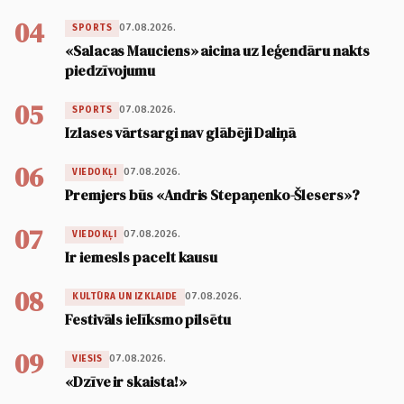
04
07.08.2026.
SPORTS
«Salacas Mauciens» aicina uz leģendāru nakts
piedzīvojumu
05
07.08.2026.
SPORTS
Izlases vārtsargi nav glābēji Daliņā
06
07.08.2026.
VIEDOKĻI
Premjers būs «Andris Stepaņenko-Šlesers»?
07
07.08.2026.
VIEDOKĻI
Ir iemesls pacelt kausu
08
07.08.2026.
KULTŪRA UN IZKLAIDE
Festivāls ielīksmo pilsētu
09
07.08.2026.
VIESIS
«Dzīve ir skaista!»