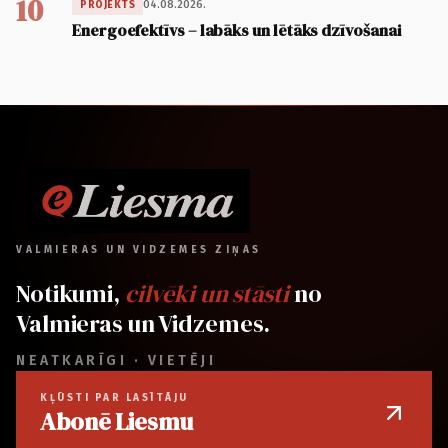
10
04.08.2026.
PROJEKTS
Energoefektīvs – labāks un lētāks dzīvošanai
VALMIERAS UN VIDZEMES ZIŅAS
Notikumi,
cilvēki un stāsti
no
Valmieras un Vidzemes.
NEATKARĪGI · VIETĒJI
KĻŪSTI PAR LASĪTĀJU
Abonē Liesmu