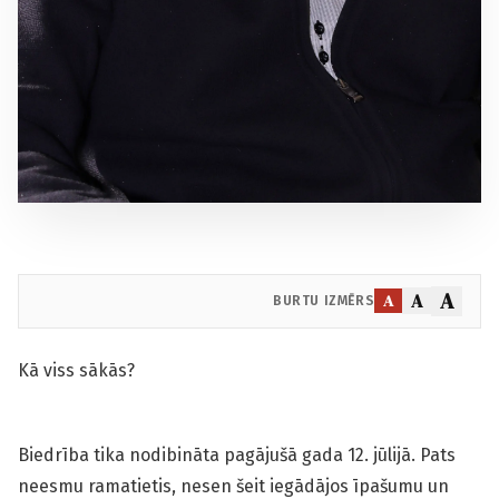
A
A
A
BURTU IZMĒRS
Kā viss sākās?
Biedrība tika nodibināta pagājušā gada 12. jūlijā. Pats
neesmu ramatietis, nesen šeit iegādājos īpašumu un