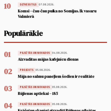
10
07.08.2026.
DZĪVESSTILS
Komsi – čau-čau puika no Somijas. Ik vasaru
Valmierā
Populārākie
01
04.08.2026.
PILSĒTĀS UN NOVADOS
Aizvadītas mājas kafejnīcu dienas
02
05.08.2026.
PROJEKTS
Māja no salmu paneļiem šodien ir realitāte
03
05.08.2026.
PILSĒTĀS UN NOVADOS
Rūjienas aptiekai – 185
04
05.08.2026.
PILSĒTĀS UN NOVADOS
Krāšņi un skanīgi aizvadīti Rūjienas pilsētas