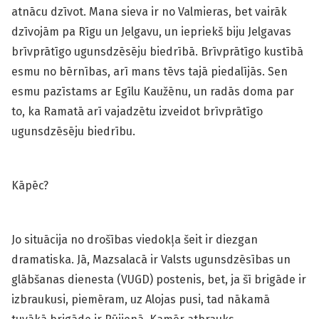
atnācu dzīvot. Mana sieva ir no Valmieras, bet vairāk
dzīvojām pa Rīgu un Jelgavu, un iepriekš biju Jelgavas
brīvprātīgo ugunsdzēsēju biedrībā. Brīvprātīgo kustībā
esmu no bērnības, arī mans tēvs tajā piedalījās. Sen
esmu pazīstams ar Egīlu Kaužēnu, un radās doma par
to, ka Ramatā arī vajadzētu izveidot brīvprātīgo
ugunsdzēsēju biedrību.
Kāpēc?
Jo situācija no drošības viedokļa šeit ir diezgan
dramatiska. Jā, Mazsalacā ir Valsts ugunsdzēsības un
glābšanas dienesta (VUGD) postenis, bet, ja šī brigāde ir
izbraukusi, piemēram, uz Alojas pusi, tad nākamā