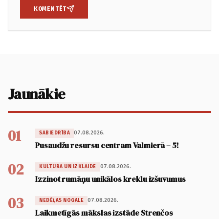
KOMENTĒT
Jaunākie
01
07.08.2026.
SABIEDRĪBA
Pusaudžu resursu centram Valmierā – 5!
02
07.08.2026.
KULTŪRA UN IZKLAIDE
Izzinot rumāņu unikālos kreklu izšuvumus
03
07.08.2026.
NEDĒĻAS NOGALE
Laikmetīgās mākslas izstāde Strenčos