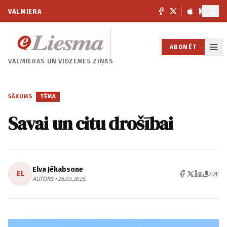
VALMIERA
ABONĒT
VALMIERAS UN
VIDZEMES ZIŅAS
SĀKUMS
/
TĒMA
Savai un citu drošībai
Elva Jēkabsone
EL
AUTORS • 26.03.2025.