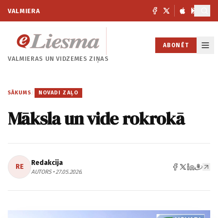
VALMIERA
ABONĒT
VALMIERAS UN
VIDZEMES ZIŅAS
SĀKUMS
/
NOVADI ZAĻO
Māksla un vide rokrokā
Redakcija
RE
AUTORS • 27.05.2026.