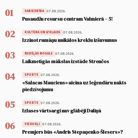
01
07.08.2026.
SABIEDRĪBA
Pusaudžu resursu centram Valmierā – 5!
02
07.08.2026.
KULTŪRA UN IZKLAIDE
Izzinot rumāņu unikālos kreklu izšuvumus
03
07.08.2026.
NEDĒĻAS NOGALE
Laikmetīgās mākslas izstāde Strenčos
04
07.08.2026.
SPORTS
«Salacas Mauciens» aicina uz leģendāru nakts
piedzīvojumu
05
07.08.2026.
SPORTS
Izlases vārtsargi nav glābēji Daliņā
06
07.08.2026.
VIEDOKĻI
Premjers būs «Andris Stepaņenko-Šlesers»?