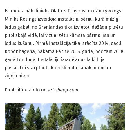
Islandes mākslinieks Olafurs Eliasons un dāņu ģeologs
Miniks Rosings izveidoja instalāciju sēriju, kurā milzīgi
ledus gabali no Grenlandes tika izvietoti dažādu pilsētu
publiskajā vidē, lai vizualizētu klimata pārmaiņas un
ledus kušanu. Pirmā instalācija tika izrādīta 2014. gadā
Kopenhāgenā, nākamā Parīzē 2015. gadā, pēc tam 2018.
gadā Londonā. Instalāciju izrādīšanas laiki bija
piesaistīti starptautiskām klimata sanāksmēm un
ziņojumiem.
Publicitātes foto no
art-sheep.com