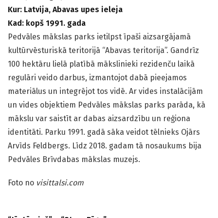
Kur: Latvija, Abavas upes ieleja
Kad: kopš 1991. gada
Pedvāles mākslas parks ietilpst īpaši aizsargājamā
kultūrvēsturiskā teritorijā “Abavas teritorija”. Gandrīz
100 hektāru lielā platībā mākslinieki rezidenču laikā
regulāri veido darbus, izmantojot dabā pieejamos
materiālus un integrējot tos vidē. Ar vides instalācijām
un vides objektiem Pedvāles mākslas parks parāda, kā
mākslu var saistīt ar dabas aizsardzību un reģiona
identitāti. Parku 1991. gadā sāka veidot tēlnieks Ojārs
Arvīds Feldbergs. Līdz 2018. gadam tā nosaukums bija
Pedvāles Brīvdabas mākslas muzejs.
Foto no
visittalsi.com