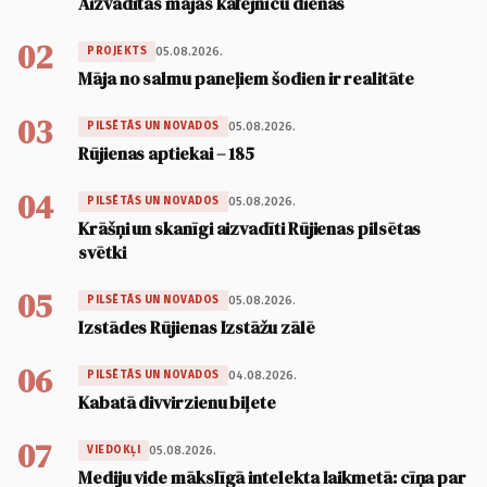
Aizvadītas mājas kafejnīcu dienas
02
05.08.2026.
PROJEKTS
Māja no salmu paneļiem šodien ir realitāte
03
05.08.2026.
PILSĒTĀS UN NOVADOS
Rūjienas aptiekai – 185
04
05.08.2026.
PILSĒTĀS UN NOVADOS
Krāšņi un skanīgi aizvadīti Rūjienas pilsētas
svētki
05
05.08.2026.
PILSĒTĀS UN NOVADOS
Izstādes Rūjienas Izstāžu zālē
06
04.08.2026.
PILSĒTĀS UN NOVADOS
Kabatā divvirzienu biļete
07
05.08.2026.
VIEDOKĻI
Mediju vide mākslīgā intelekta laikmetā: cīņa par