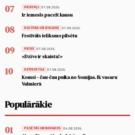
07
07.08.2026.
VIEDOKĻI
Ir iemesls pacelt kausu
08
07.08.2026.
KULTŪRA UN IZKLAIDE
Festivāls ielīksmo pilsētu
09
07.08.2026.
VIESIS
«Dzīve ir skaista!»
10
07.08.2026.
DZĪVESSTILS
Komsi – čau-čau puika no Somijas. Ik vasaru
Valmierā
Populārākie
01
04.08.2026.
PILSĒTĀS UN NOVADOS