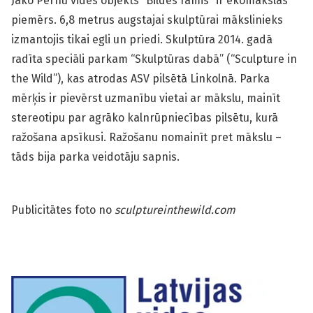
Jako Pernu vides objekts “Bildes rāmis” ir ekomākslas
piemērs. 6,8 metrus augstajai skulptūrai mākslinieks
izmantojis tikai egli un priedi. Skulptūra 2014. gadā
radīta speciāli parkam “Skulptūras dabā” (“Sculpture in
the Wild”), kas atrodas ASV pilsētā Linkolnā. Parka
mērķis ir pievērst uzmanību vietai ar mākslu, mainīt
stereotipu par agrāko kalnrūpniecības pilsētu, kurā
ražošana apsīkusi. Ražošanu nomainīt pret mākslu –
tāds bija parka veidotāju sapnis.
Publicitātes foto no
sculptureinthewild.com