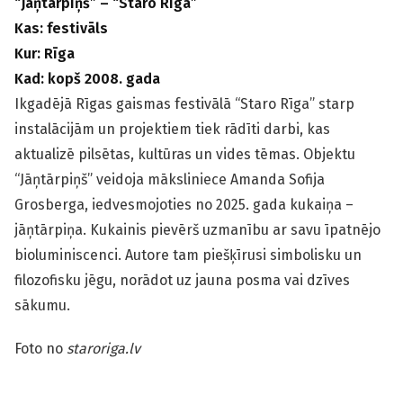
“Jāņtārpiņš” – “Staro Rīga”
Kas: festivāls
Kur: Rīga
Kad: kopš 2008. gada
Ikgadējā Rīgas gaismas festivālā “Staro Rīga” starp
instalācijām un projektiem tiek rādīti darbi, kas
aktualizē pilsētas, kultūras un vides tēmas. Objektu
“Jāņtārpiņš” veidoja māksliniece Amanda Sofija
Grosberga, iedvesmojoties no 2025. gada kukaiņa –
jāņtārpiņa. Kukainis pievērš uzmanību ar savu īpatnējo
bioluminiscenci. Autore tam piešķīrusi simbolisku un
filozofisku jēgu, norādot uz jauna posma vai dzīves
sākumu.
Foto no
staroriga.lv