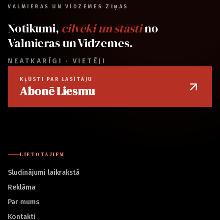
VALMIERAS UN VIDZEMES ZIŅAS
Notikumi,
cilvēki un stāsti
no
Valmieras un Vidzemes.
NEATKARĪGI · VIETĒJI
KĻŪSTI PAR LASĪTĀJU
Abonē Liesmu
LIETOTĀJIEM
Sludinājumi laikrakstā
Reklāma
Par mums
Kontakti