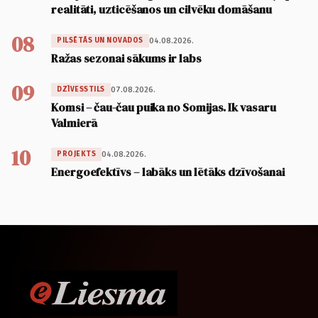
realitāti, uzticēšanos un cilvēku domāšanu
08
04.08.2026.
PILSĒTĀS UN NOVADOS
Ražas sezonai sākums ir labs
09
07.08.2026.
DZĪVESSTILS
Komsi – čau-čau puika no Somijas. Ik vasaru
Valmierā
10
04.08.2026.
PROJEKTS
Energoefektīvs – labāks un lētāks dzīvošanai