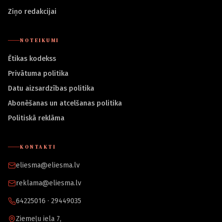
Ziņo redakcijai
NOTEIKUMI
Ētikas kodekss
Privātuma politika
Datu aizsardzības politika
Abonēšanas un atcelšanas politika
Politiskā reklāma
KONTAKTI
eliesma@eliesma.lv
reklama@eliesma.lv
64225016 · 29449035
Ziemeļu iela 7,