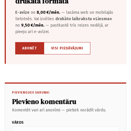
drukātā formātā
E-avīze
no
8,00 €/mēn.
— lasāma web un mobilajās
lietotnēs. Vai izvēlies
drukāto laikrakstu «Liesma»
no
9,50 €/mēn.
— pastkastē trīs reizes nedēļā, ar
pieeju arī e-avīzei.
ABONĒT
VISI PIEDĀVĀJUMI
PIEVIENOJIES SARUNAI
Pievieno komentāru
Komentēt vari arī anonīmi — pietiek norādīt vārdu.
VĀRDS