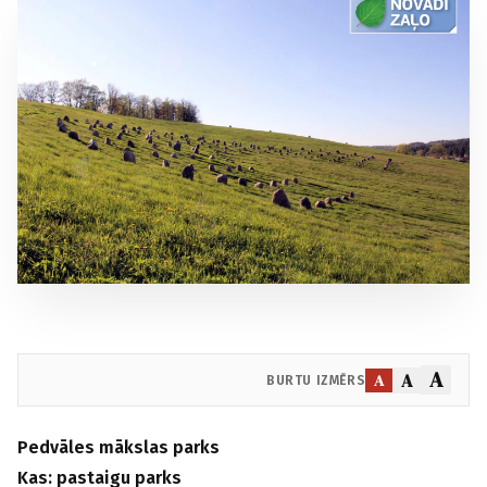
A
A
A
BURTU IZMĒRS
Pedvāles mākslas parks
Kas: pastaigu parks