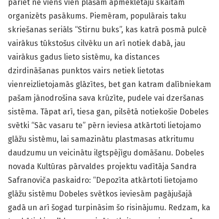
pāriet ne viens vien plašam apmeklētāju skaitam
organizēts pasākums. Piemēram, populārais taku
skriešanas seriāls “Stirnu buks”, kas katrā posmā pulcē
vairākus tūkstošus cilvēku un arī notiek dabā, jau
vairākus gadus lieto sistēmu, ka distances
dzirdināšanas punktos vairs netiek lietotas
vienreizlietojamās glāzītes, bet gan katram dalībniekam
pašam jānodrošina sava krūzīte, pudele vai dzeršanas
sistēma. Tāpat arī, tiesa gan, pilsētā notiekošie Dobeles
svētki “Sāc vasaru te” pērn ieviesa atkārtoti lietojamo
glāžu sistēmu, lai samazinātu plastmasas atkritumu
daudzumu un veicinātu ilgtspējīgu domāšanu. Dobeles
novada Kultūras pārvaldes projektu vadītāja Sandra
Safranoviča paskaidro: “Depozīta atkārtoti lietojamo
glāžu sistēmu Dobeles svētkos ieviesām pagājušajā
gadā un arī šogad turpināsim šo risinājumu. Redzam, ka