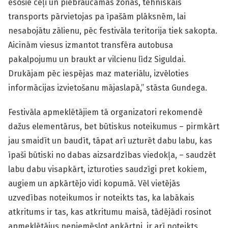
esošie ceļi un piebraucamās zonas, tehniskais
transports pārvietojas pa īpašām plāksnēm, lai
nesabojātu zālienu, pēc festivāla teritorija tiek sakopta.
Aicinām viesus izmantot transfēra autobusa
pakalpojumu un braukt ar vilcienu līdz Siguldai.
Drukājam pēc iespējas maz materiālu, izvēloties
informācijas izvietošanu mājaslapā,” stāsta Gundega.
Festivāla apmeklētājiem tā organizatori rekomendē
dažus elementārus, bet būtiskus noteikumus – pirmkārt
jau smaidīt un baudīt, tāpat arī uzturēt dabu labu, kas
īpaši būtiski no dabas aizsardzības viedokļa, – saudzēt
labu dabu visapkārt, izturoties saudzīgi pret kokiem,
augiem un apkārtējo vidi kopumā. Vēl vietējās
uzvedības noteikumos ir noteikts tas, ka labākais
atkritums ir tas, kas atkritumu maisā, tādējādi rosinot
apmeklētājus nepiemēslot apkārtni, ir arī noteikts