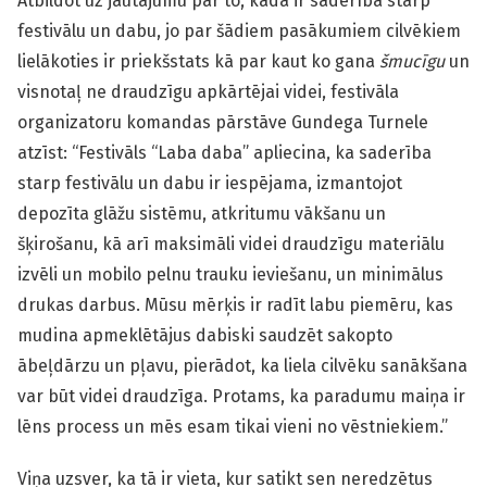
Atbildot uz jautājumu par to, kāda ir saderība starp
festivālu un dabu, jo par šādiem pasākumiem cilvēkiem
lielākoties ir priekšstats kā par kaut ko gana
šmucīgu
un
visnotaļ ne draudzīgu apkārtējai videi, festivāla
organizatoru komandas pārstāve Gundega Turnele
atzīst: “Festivāls “Laba daba” apliecina, ka saderība
starp festivālu un dabu ir iespējama, izmantojot
depozīta glāžu sistēmu, atkritumu vākšanu un
šķirošanu, kā arī maksimāli videi draudzīgu materiālu
izvēli un mobilo pelnu trauku ieviešanu, un minimālus
drukas darbus. Mūsu mērķis ir radīt labu piemēru, kas
mudina apmeklētājus dabiski saudzēt sakopto
ābeļdārzu un pļavu, pierādot, ka liela cilvēku sanākšana
var būt videi draudzīga. Protams, ka paradumu maiņa ir
lēns process un mēs esam tikai vieni no vēstniekiem.”
Viņa uzsver, ka tā ir vieta, kur satikt sen neredzētus