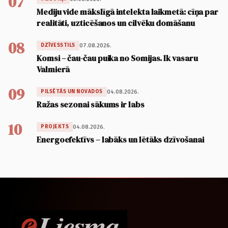
07
Mediju vide mākslīgā intelekta laikmetā: cīņa par
realitāti, uzticēšanos un cilvēku domāšanu
08
07.08.2026.
DZĪVESSTILS
Komsi – čau-čau puika no Somijas. Ik vasaru
Valmierā
09
04.08.2026.
PILSĒTĀS UN NOVADOS
Ražas sezonai sākums ir labs
10
04.08.2026.
PROJEKTS
Energoefektīvs – labāks un lētāks dzīvošanai