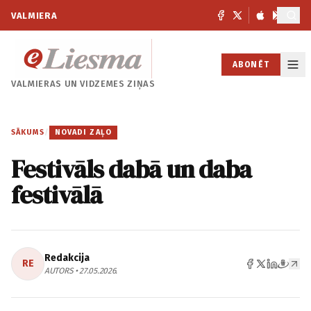
VALMIERA
ABONĒT
VALMIERAS UN
VIDZEMES ZIŅAS
SĀKUMS
/
NOVADI ZAĻO
Festivāls dabā un daba
festivālā
Redakcija
RE
AUTORS • 27.05.2026.