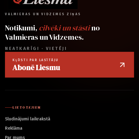
VALMIERAS UN VIDZEMES ZIŅAS
Notikumi,
cilvēki un stāsti
no
Valmieras un Vidzemes.
NEATKARĪGI · VIETĒJI
KĻŪSTI PAR LASĪTĀJU
Abonē Liesmu
LIETOTĀJIEM
Sludinājumi laikrakstā
Reklāma
Par mums