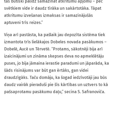
tas būtiski palīdz samazināt atkritumu apjomu – pēc
svētkiem vide ir daudz tīrāka un sakārtotāka. Tāpat
atkritumu izvešanas izmaksas ir samazinājušās
aptuveni trīs reizes.”
Viņa arī pastāsta, ka pašlaik jau depozīta sistēma tiek
izmantota trīs lielākajos Dobeles novada pasākumos –
Dobelē, Aucē un Tērvetē. “Protams, sākotnēji bija arī
izaicinājumi un zināma skepses deva no apmeklētāju
puses, jo bija jāmaina ierastie paradumi un jāparāda, ka
šāds risinājums var būt gan ērtāks, gan videi
draudzīgāks. Taču domāju, ka šogad iedzīvotāji jau būs
daudz vairāk pieraduši pie šīs kārtības un uztvers to kā
pašsaprotamu pasākumu daļu,” secina S. Safranoviča.