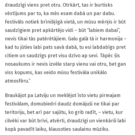
draudzīgi viens pret otru. Otrkārt, tas ir burtisks
vēstījums par to, ka mēs esam dabā un par dabu.
Festivāls notiek brīnišķīgā vietā, un mūsu mērķis ir būt
saudzīgiem pret apkārtējo vidi – būt “labiem dabai”,
nevis tikai tās patērētājiem. Galu galā tā ir harmonija –
kad tu jūties labi pats savā dabā, tu esi labdabīgs pret
citiem un saudzīgs pret visu dzīvo ap sevi. Tāpēc šis
nosaukums ir nevis izvēle starp vienu vai otru, bet gan
viss kopums, kas veido mūsu festivāla unikālo
atmosfēru.”
Braukājot pa Latviju un meklējot īsto vietu pirmajam
festivālam, domubiedri daudz domājuši ne tikai par
teritoriju, bet arī par sajūtu, ko grib radīt, – vietu, kur
cilvēki var būt brīvi, atvērti, draudzīgi un vienkārši labi
kopā pavadīt laiku, klausoties saulainu mūziku.