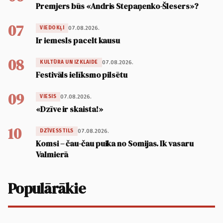
Premjers būs «Andris Stepaņenko-Šlesers»?
07
07.08.2026.
VIEDOKĻI
Ir iemesls pacelt kausu
08
07.08.2026.
KULTŪRA UN IZKLAIDE
Festivāls ielīksmo pilsētu
09
07.08.2026.
VIESIS
«Dzīve ir skaista!»
10
07.08.2026.
DZĪVESSTILS
Komsi – čau-čau puika no Somijas. Ik vasaru
Valmierā
Populārākie