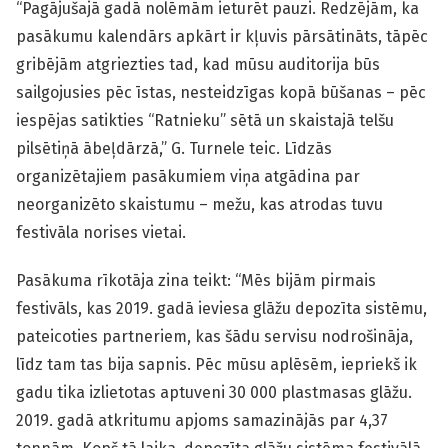
“Pagājušajā gadā nolēmām ieturēt pauzi. Redzējām, ka
pasākumu kalendārs apkārt ir kļuvis pārsātināts, tāpēc
gribējām atgriezties tad, kad mūsu auditorija būs
sailgojusies pēc īstas, nesteidzīgas kopā būšanas – pēc
iespējas satikties “Ratnieku” sētā un skaistajā telšu
pilsētiņā ābeļdārzā,” G. Turnele teic. Līdzās
organizētajiem pasākumiem viņa atgādina par
neorganizēto skaistumu – mežu, kas atrodas tuvu
festivāla norises vietai.
Pasākuma rīkotāja zina teikt: “Mēs bijām pirmais
festivāls, kas 2019. gadā ieviesa glāžu depozīta sistēmu,
pateicoties partneriem, kas šādu servisu nodrošināja,
līdz tam tas bija sapnis. Pēc mūsu aplēsēm, iepriekš ik
gadu tika izlietotas aptuveni 30 000 plastmasas glāžu.
2019. gadā atkritumu apjoms samazinājās par 4,37