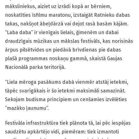
māksliniekus, aiziet uz izrādi kopā ar bērniem,
noskatīties īsfilmu maratonu, izstaigāt Ratnieku dabas
takas, nakšņot ābeļdārzā vai dejot rasā basām kājām.
“Laba daba” ir vienīgais lielais, ģimenēm un dabai
draudzīgais mūzikas un mākslas festivāls, kas norisinās
ārpus pilsētvides un piedāvā brīvdienas pie dabas
plašā programmas noskaņu gammā, skaistā Gaujas
Nacionālā parka teritorijā.
“Liela mēroga pasākums dabā vienmēr atstāj ietekmi,
tāpēc svarīgākais ir šo ietekmi maksimāli samazināt.
Sekojam budisma principiem un cenšamies izvēlēties
“mazāko ļaunumu”.
Festivāla infrastruktūra tiek plānota tā, lai pēc iespējas
saudzētu apkārtējo vidi, piemēram: tiek izmantoti