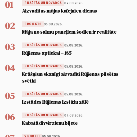
01
04.08.2026.
PILSĒTĀS UN NOVADOS
Aizvadītas mājas kafejnīcu dienas
02
05.08.2026.
PROJEKTS
Māja no salmu paneļiem šodien ir realitāte
03
05.08.2026.
PILSĒTĀS UN NOVADOS
Rūjienas aptiekai – 185
04
05.08.2026.
PILSĒTĀS UN NOVADOS
Krāšņi un skanīgi aizvadīti Rūjienas pilsētas
svētki
05
05.08.2026.
PILSĒTĀS UN NOVADOS
Izstādes Rūjienas Izstāžu zālē
06
04.08.2026.
PILSĒTĀS UN NOVADOS
Kabatā divvirzienu biļete
05.08.2026.
VIEDOKĻI