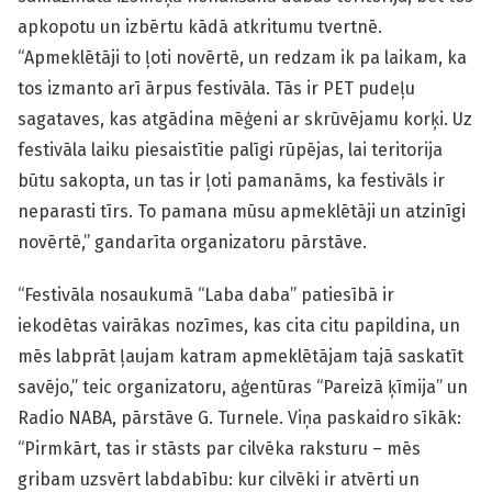
apkopotu un izbērtu kādā atkritumu tvertnē.
“Apmeklētāji to ļoti novērtē, un redzam ik pa laikam, ka
tos izmanto arī ārpus festivāla. Tās ir PET pudeļu
sagataves, kas atgādina mēģeni ar skrūvējamu korķi. Uz
festivāla laiku piesaistītie palīgi rūpējas, lai teritorija
būtu sakopta, un tas ir ļoti pamanāms, ka festivāls ir
neparasti tīrs. To pamana mūsu apmeklētāji un atzinīgi
novērtē,” gandarīta organizatoru pārstāve.
“Festivāla nosaukumā “Laba daba” patiesībā ir
iekodētas vairākas nozīmes, kas cita citu papildina, un
mēs labprāt ļaujam katram apmeklētājam tajā saskatīt
savējo,” teic organizatoru, aģentūras “Pareizā ķīmija” un
Radio NABA, pārstāve G. Turnele. Viņa paskaidro sīkāk:
“Pirmkārt, tas ir stāsts par cilvēka raksturu – mēs
gribam uzsvērt labdabību: kur cilvēki ir atvērti un