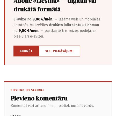
Abonē «Liesma» — digitāli vai
drukātā formātā
E-avīze
no
8,00 €/mēn.
— lasāma web un mobilajās
lietotnēs. Vai izvēlies
drukāto laikrakstu «Liesma»
no
9,50 €/mēn.
— pastkastē trīs reizes nedēļā, ar
pieeju arī e-avīzei.
ABONĒT
VISI PIEDĀVĀJUMI
PIEVIENOJIES SARUNAI
Pievieno komentāru
Komentēt vari arī anonīmi — pietiek norādīt vārdu.