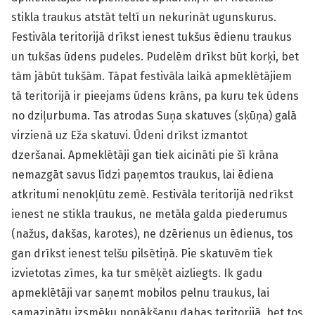
stikla traukus atstāt teltī un nekurināt ugunskurus.
Festivāla teritorijā drīkst ienest tukšus ēdienu traukus
un tukšas ūdens pudeles. Pudelēm drīkst būt korķi, bet
tām jābūt tukšām. Tāpat festivāla laikā apmeklētājiem
tā teritorijā ir pieejams ūdens krāns, pa kuru tek ūdens
no dziļurbuma. Tas atrodas Suņa skatuves (sķūņa) galā
virzienā uz Eža skatuvi. Ūdeni drīkst izmantot
dzeršanai. Apmeklētāji gan tiek aicināti pie šī krāna
nemazgāt savus līdzi paņemtos traukus, lai ēdiena
atkritumi nenokļūtu zemē. Festivāla teritorijā nedrīkst
ienest ne stikla traukus, ne metāla galda piederumus
(nažus, dakšas, karotes), ne dzērienus un ēdienus, tos
gan drīkst ienest telšu pilsētiņā. Pie skatuvēm tiek
izvietotas zīmes, ka tur smēķēt aizliegts. Ik gadu
apmeklētāji var saņemt mobilos pelnu traukus, lai
samazinātu izsmēķu nonākšanu dabas teritorijā, bet tos