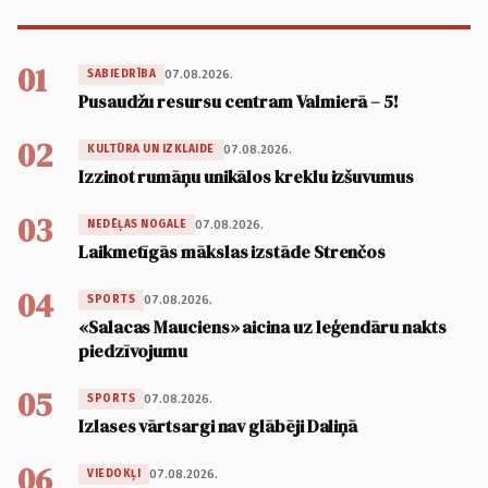
01
07.08.2026.
SABIEDRĪBA
Pusaudžu resursu centram Valmierā – 5!
02
07.08.2026.
KULTŪRA UN IZKLAIDE
Izzinot rumāņu unikālos kreklu izšuvumus
03
07.08.2026.
NEDĒĻAS NOGALE
Laikmetīgās mākslas izstāde Strenčos
04
07.08.2026.
SPORTS
«Salacas Mauciens» aicina uz leģendāru nakts
piedzīvojumu
05
07.08.2026.
SPORTS
Izlases vārtsargi nav glābēji Daliņā
06
07.08.2026.
VIEDOKĻI