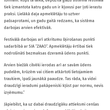
tonnām. Kopš tā laika, depozīta glāžu sistēma festivālā
tiek izmantota katru gadu un ir kļuvusi par ļoti ierastu
praksi. Lielākā daļa apmeklētāju to uztver
pašsaprotami, un gadu gaitā redzams, ka sistēma
darbojas arvien efektīvāk.
Festivālā darbojas arī atkritumu šķirošanas punkti
sadarbībā ar SIA “ZAAO”. Apmeklētāju ērtībai tiek
nodrošināti bezmaksas dzeramā ūdens punkti.
Arvien biežāk cilvēki ierodas arī ar savām ūdens
pudelēm, krūzēm vai citiem atkārtoti lietojamiem
traukiem, īpaši jaunākā paaudze. Tas rāda, ka videi
draudzīgi ieradumi pakāpeniski kļūst par normu, nevis
izņēmumu.”
Jāpiebilst, ka uz dabai draudzīgāku attieksmi cenšas