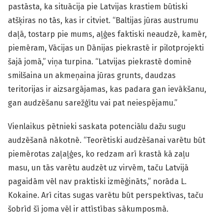
pastāsta, ka situācija pie Latvijas krastiem būtiski
atšķiras no tās, kas ir citviet. “Baltijas jūras austrumu
daļā, tostarp pie mums, aļģes faktiski neaudzē, kamēr,
piemēram, Vācijas un Dānijas piekrastē ir pilotprojekti
šajā jomā,” viņa turpina. “Latvijas piekrastē dominē
smilšaina un akmeņaina jūras grunts, daudzas
teritorijas ir aizsargājamas, kas padara gan ievākšanu,
gan audzēšanu sarežģītu vai pat neiespējamu.”
Vienlaikus pētnieki saskata potenciālu dažu sugu
audzēšanā nākotnē. “Teorētiski audzēšanai varētu būt
piemērotas zaļaļģes, ko redzam arī krastā kā zaļu
masu, un tās varētu audzēt uz virvēm, taču Latvijā
pagaidām vēl nav praktiski izmēģināts,” norāda L.
Kokaine. Arī citas sugas varētu būt perspektīvas, taču
šobrīd šī joma vēl ir attīstības sākumposmā.