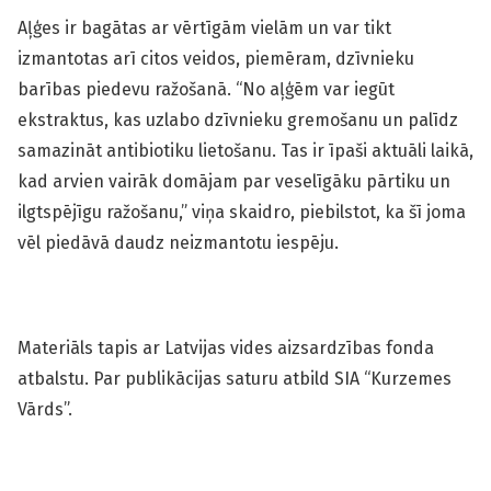
Aļģes ir bagātas ar vērtīgām vielām un var tikt
izmantotas arī citos veidos, piemēram, dzīvnieku
barības piedevu ražošanā. “No aļģēm var iegūt
ekstraktus, kas uzlabo dzīvnieku gremošanu un palīdz
samazināt antibiotiku lietošanu. Tas ir īpaši aktuāli laikā,
kad arvien vairāk domājam par veselīgāku pārtiku un
ilgtspējīgu ražošanu,” viņa skaidro, piebilstot, ka šī joma
vēl piedāvā daudz neizmantotu iespēju.
Materiāls tapis ar Latvijas vides aizsardzības fonda
atbalstu. Par publikācijas saturu atbild SIA “Kurzemes
Vārds”.