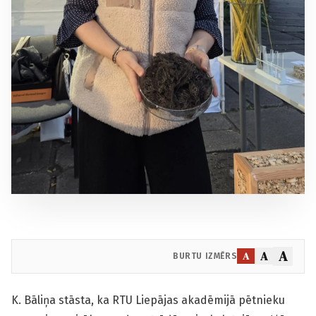
A
A
A
BURTU IZMĒRS
K. Bāliņa stāsta, ka RTU Liepājas akadēmijā pētnieku