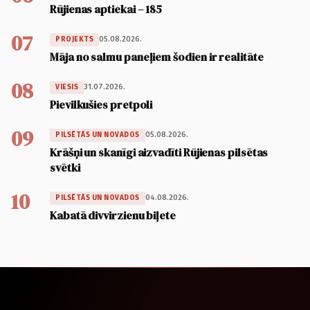
Rūjienas aptiekai – 185
07
05.08.2026.
PROJEKTS
Māja no salmu paneļiem šodien ir realitāte
08
31.07.2026.
VIESIS
Pievilkušies pretpoli
09
05.08.2026.
PILSĒTĀS UN NOVADOS
Krāšņi un skanīgi aizvadīti Rūjienas pilsētas
svētki
10
04.08.2026.
PILSĒTĀS UN NOVADOS
Kabatā divvirzienu biļete