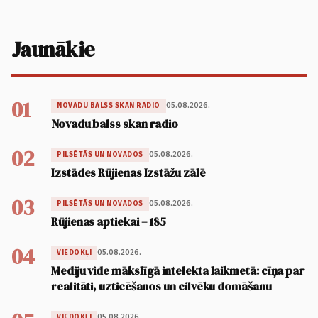
Jaunākie
01
05.08.2026.
NOVADU BALSS SKAN RADIO
Novadu balss skan radio
02
05.08.2026.
PILSĒTĀS UN NOVADOS
Izstādes Rūjienas Izstāžu zālē
03
05.08.2026.
PILSĒTĀS UN NOVADOS
Rūjienas aptiekai – 185
04
05.08.2026.
VIEDOKĻI
Mediju vide mākslīgā intelekta laikmetā: cīņa par
realitāti, uzticēšanos un cilvēku domāšanu
05.08.2026.
VIEDOKĻI