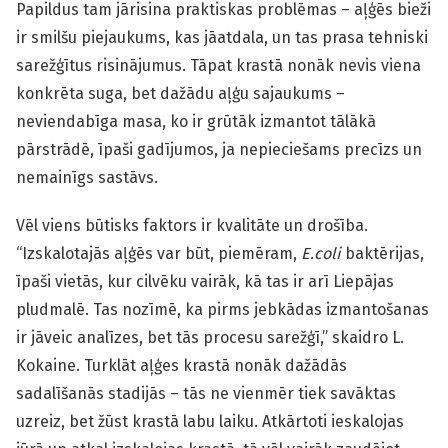
Papildus tam jārisina praktiskas problēmas – aļģēs bieži
ir smilšu piejaukums, kas jāatdala, un tas prasa tehniski
sarežģītus risinājumus. Tāpat krastā nonāk nevis viena
konkrēta suga, bet dažādu aļģu sajaukums –
neviendabīga masa, ko ir grūtāk izmantot tālākā
pārstrādē, īpaši gadījumos, ja nepieciešams precīzs un
nemainīgs sastāvs.
Vēl viens būtisks faktors ir kvalitāte un drošība.
“Izskalotajās aļģēs var būt, piemēram,
E.coli
baktērijas,
īpaši vietās, kur cilvēku vairāk, kā tas ir arī Liepājas
pludmalē. Tas nozīmē, ka pirms jebkādas izmantošanas
ir jāveic analīzes, bet tās procesu sarežģī,” skaidro L.
Kokaine. Turklāt aļģes krastā nonāk dažādās
sadalīšanās stadijās – tās ne vienmēr tiek savāktas
uzreiz, bet žūst krastā labu laiku. Atkārtoti ieskalojas