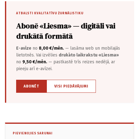
ATBALSTI KVALITATĪVU ŽURNĀLISTIKU
Abonē «Liesma» — digitāli vai
drukātā formātā
E-avīze
no
8,00 €/mēn.
— lasāma web un mobilajās
lietotnēs. Vai izvēlies
drukāto laikrakstu «Liesma»
no
9,50 €/mēn.
— pastkastē trīs reizes nedēļā, ar
pieeju arī e-avīzei.
ABONĒT
VISI PIEDĀVĀJUMI
PIEVIENOJIES SARUNAI