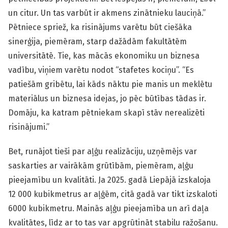
un citur. Un tas varbūt ir akmens zinātnieku lauciņā.”
Pētniece spriež, ka risinājums varētu būt ciešāka
sinerģija, piemēram, starp dažādām fakultātēm
universitātē. Tie, kas mācās ekonomiku un biznesa
vadību, viņiem varētu nodot “stafetes kociņu”. “Es
patiešām gribētu, lai kāds nāktu pie manis un meklētu
materiālus un biznesa idejas, jo pēc būtības tādas ir.
Domāju, ka katram pētniekam skapī stāv nerealizēti
risinājumi.”
Bet, runājot tieši par aļģu realizāciju, uzņēmējs var
saskarties ar vairākām grūtībām, piemēram, aļģu
pieejamību un kvalitāti. Ja 2025. gadā Liepājā izskaloja
12 000 kubikmetrus ar aļģēm, citā gadā var tikt izskaloti
6000 kubikmetru. Mainās aļģu pieejamība un arī daļa
kvalitātes, līdz ar to tas var apgrūtināt stabilu ražošanu.