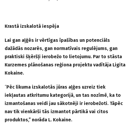
Krastā izskalotā iespēja
Lai gan aļģēs ir vērtīgas īpašības un potenciāls
dažādās nozarēs, gan normatīvais regulējums, gan
praktiski šķēršļi ierobežo to lietojumu. Par to stāsta
Kurzemes plānošanas reģiona projektu vadītāja Ligita
Kokaine.
“
Pēc likuma izskalotās jūras aļģes uzreiz tiek
iekļautas atkritumu kategorijā, un tas nozīmē, ka to
izmantošanas veidi jau sākotnēji ir ierobežoti. Tāpēc
nav tik vienkārši tās izmantot pārtikā vai citos
produktos,” norāda L. Kokaine.