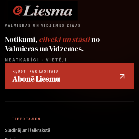
VALMIERAS UN VIDZEMES ZIŅAS
Notikumi,
cilvēki un stāsti
no
Valmieras un Vidzemes.
NEATKARĪGI · VIETĒJI
KĻŪSTI PAR LASĪTĀJU
Abonē Liesmu
LIETOTĀJIEM
Sludinājumi laikrakstā