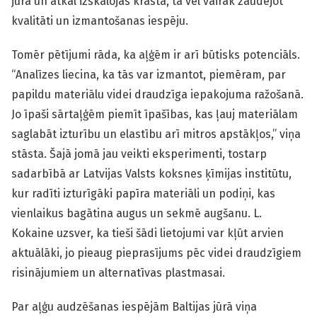
jūrā un atkal izskalojas krastā, tā vēl vairāk zaudējot
kvalitāti un izmantošanas iespēju.
Tomēr pētījumi rāda, ka aļģēm ir arī būtisks potenciāls.
“Analīzes liecina, ka tās var izmantot, piemēram, par
papildu materiālu videi draudzīga iepakojuma ražošanā.
Jo īpaši sārtaļģēm piemīt īpašības, kas ļauj materiālam
saglabāt izturību un elastību arī mitros apstākļos,” viņa
stāsta. Šajā jomā jau veikti eksperimenti, tostarp
sadarbībā ar Latvijas Valsts koksnes ķīmijas institūtu,
kur radīti izturīgāki papīra materiāli un podiņi, kas
vienlaikus bagātina augus un sekmē augšanu. L.
Kokaine uzsver, ka tieši šādi lietojumi var kļūt arvien
aktuālāki, jo pieaug pieprasījums pēc videi draudzīgiem
risinājumiem un alternatīvas plastmasai.
Par aļģu audzēšanas iespējām Baltijas jūrā viņa