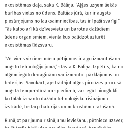
ekosistēmas daļa, saka K. Bāliņa. “Aļģes uzņem liekās
barības vielas no ūdens. Baltijas jūrā, kur ir augsts
piesārņojums no lauksaimniecības, tas ir īpaši svarīgi.”
Tās kalpo arī kā dzīvesvieta un barotne dažādiem
ūdens organismiem, vienlaikus palīdzot uzturēt
ekosistēmas līdzsvaru.
“Vēl viens virziens mūsu pētījumos ir aļģu izmantošana
augsto tehnoloģiju jomā,” stāsta K. Bāliņa. Izpētīts, ka no
aļģēm iegūto karaginānu var izmantot pārklājumos un
baterijās. Savukārt, apstrādājot aļģes pirolīzes procesā
augstā temperatūrā un spiedienā, var iegūt biooglekli,
ko tālāk izmanto dažādu tehnoloģisku risinājumu
izstrādē, tostarp baterijās un mikroshēmu ražošanā.
Runājot par jaunu risinājumu ieviešanu, pētniece uzsver,