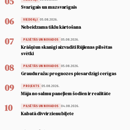
05
Svarīgais un mazsvarīgais
06
05.08.2026.
VIEDOKĻI
Nebeidzama tīklu kārtošana
07
05.08.2026.
PILSĒTĀS UN NOVADOS
Krāšņi un skanīgi aizvadīti Rūjienas pilsētas
svētki
08
05.08.2026.
PILSĒTĀS UN NOVADOS
Graudu raža: prognozes piesardzīgi cerīgas
09
05.08.2026.
PROJEKTS
Māja no salmu paneļiem šodien ir realitāte
10
04.08.2026.
PILSĒTĀS UN NOVADOS
Kabatā divvirzienu biļete