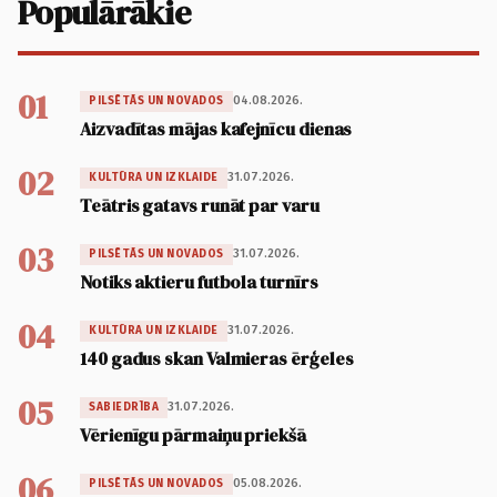
Populārākie
01
04.08.2026.
PILSĒTĀS UN NOVADOS
Aizvadītas mājas kafejnīcu dienas
02
31.07.2026.
KULTŪRA UN IZKLAIDE
Teātris gatavs runāt par varu
03
31.07.2026.
PILSĒTĀS UN NOVADOS
Notiks aktieru futbola turnīrs
04
31.07.2026.
KULTŪRA UN IZKLAIDE
140 gadus skan Valmieras ērģeles
05
31.07.2026.
SABIEDRĪBA
Vērienīgu pārmaiņu priekšā
06
05.08.2026.
PILSĒTĀS UN NOVADOS