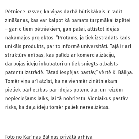
Pētniece uzsver, ka viņas darbā būtiskākais ir radīt
zināšanas, kas var kalpot kā pamats turpmākai izpētei
– gan citiem pētniekiem, gan pašai, attīstot idejas
nākamajos projektos. “Protams, ja tiek izstrādāts kāds
unikāls produkts, par to informē universitāti. Tajā ir arī
struktūrvienības, kas palīdz ar komercializāciju,
darbojas ideju inkubatori un tiek sniegts atbalsts
patentu izstrādē. Tātad iespējas pastāv,” vērtē K. Bāliņa.
Tomēr viņa arī atzīst, ka ne vienmēr zinātniekam
pietiek pārliecības par idejas potenciālu, un reizēm
nepieciešams laiks, lai tā nobriestu. Vienlaikus pastāv
risks, ka daļa ideju tomēr paliek nerealizētas.
Foto no Karīnas Bāliņas privātā arhīva