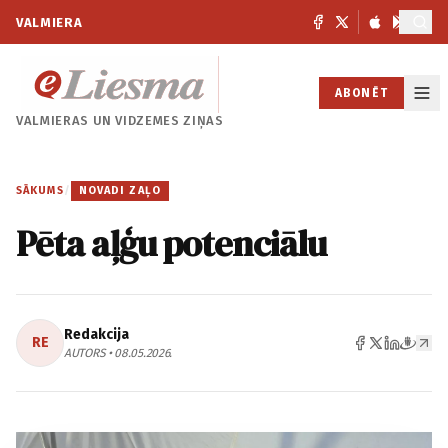
VALMIERA
ABONĒT
VALMIERAS UN
VIDZEMES ZIŅAS
SĀKUMS
/
NOVADI ZAĻO
Pēta aļģu potenciālu
Redakcija
RE
AUTORS • 08.05.2026.