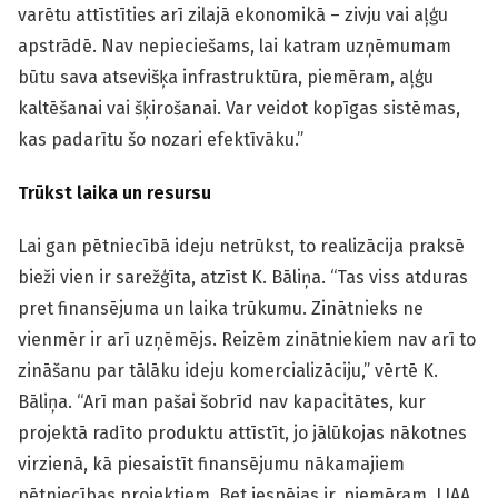
varētu attīstīties arī zilajā ekonomikā – zivju vai aļģu
apstrādē. Nav nepieciešams, lai katram uzņēmumam
būtu sava atsevišķa infrastruktūra, piemēram, aļģu
kaltēšanai vai šķirošanai. Var veidot kopīgas sistēmas,
kas padarītu šo nozari efektīvāku.”
Trūkst laika un resursu
Lai gan pētniecībā ideju netrūkst, to realizācija praksē
bieži vien ir sarežģīta, atzīst K. Bāliņa. “Tas viss atduras
pret finansējuma un laika trūkumu. Zinātnieks ne
vienmēr ir arī uzņēmējs. Reizēm zinātniekiem nav arī to
zināšanu par tālāku ideju komercializāciju,” vērtē K.
Bāliņa. “Arī man pašai šobrīd nav kapacitātes, kur
projektā radīto produktu attīstīt, jo jālūkojas nākotnes
virzienā, kā piesaistīt finansējumu nākamajiem
pētniecības projektiem. Bet iespējas ir, piemēram, LIAA