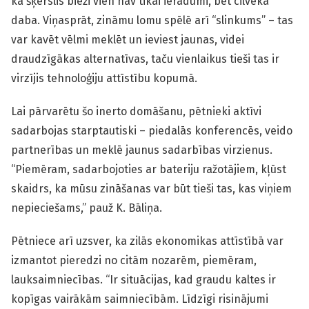
ka šķērslis bieži vien nav tikai ieradumi, bet cilvēka
daba. Viņasprāt, zināmu lomu spēlē arī “slinkums” – tas
var kavēt vēlmi meklēt un ieviest jaunas, videi
draudzīgākas alternatīvas, taču vienlaikus tieši tas ir
virzījis tehnoloģiju attīstību kopumā.
Lai pārvarētu šo inerto domāšanu, pētnieki aktīvi
sadarbojas starptautiski – piedalās konferencēs, veido
partnerības un meklē jaunus sadarbības virzienus.
“Piemēram, sadarbojoties ar bateriju ražotājiem, kļūst
skaidrs, ka mūsu zināšanas var būt tieši tas, kas viņiem
nepieciešams,” pauž K. Bāliņa.
Pētniece arī uzsver, ka zilās ekonomikas attīstībā var
izmantot pieredzi no citām nozarēm, piemēram,
lauksaimniecības. “Ir situācijas, kad graudu kaltes ir
kopīgas vairākām saimniecībām. Līdzīgi risinājumi