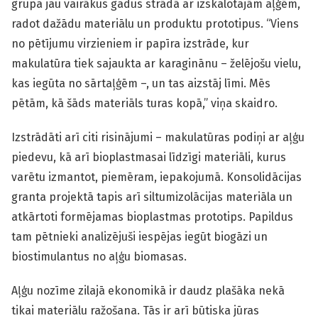
grupa jau vairākus gadus strādā ar izskalotajām aļģēm,
radot dažādu materiālu un produktu prototipus. “Viens
no pētījumu virzieniem ir papīra izstrāde, kur
makulatūra tiek sajaukta ar karaginānu – želējošu vielu,
kas iegūta no sārtaļģēm –, un tas aizstāj līmi. Mēs
pētām, kā šāds materiāls turas kopā,” viņa skaidro.
Izstrādāti arī citi risinājumi – makulatūras podiņi ar aļģu
piedevu, kā arī bioplastmasai līdzīgi materiāli, kurus
varētu izmantot, piemēram, iepakojumā. Konsolidācijas
granta projektā tapis arī siltumizolācijas materiāla un
atkārtoti formējamas bioplastmas prototips. Papildus
tam pētnieki analizējuši iespējas iegūt biogāzi un
biostimulantus no aļģu biomasas.
Aļģu nozīme zilajā ekonomikā ir daudz plašāka nekā
tikai materiālu ražošana. Tās ir arī būtiska jūras