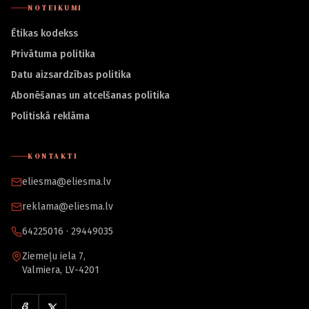
NOTEIKUMI
Ētikas kodekss
Privātuma politika
Datu aizsardzības politika
Abonēšanas un atcelšanas politika
Politiskā reklāma
KONTAKTI
eliesma@eliesma.lv
reklama@eliesma.lv
64225016 · 29449035
Ziemeļu iela 7,
Valmiera, LV-4201