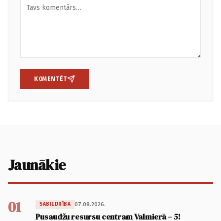
KOMENTĒT
Jaunākie
01
07.08.2026.
SABIEDRĪBA
Pusaudžu resursu centram Valmierā – 5!