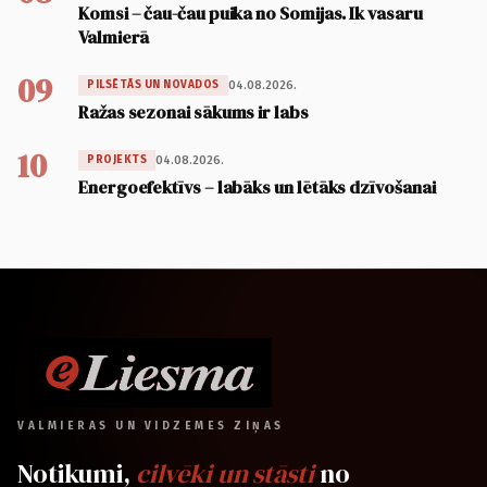
Komsi – čau-čau puika no Somijas. Ik vasaru
Valmierā
09
04.08.2026.
PILSĒTĀS UN NOVADOS
Ražas sezonai sākums ir labs
10
04.08.2026.
PROJEKTS
Energoefektīvs – labāks un lētāks dzīvošanai
VALMIERAS UN VIDZEMES ZIŅAS
Notikumi,
cilvēki un stāsti
no