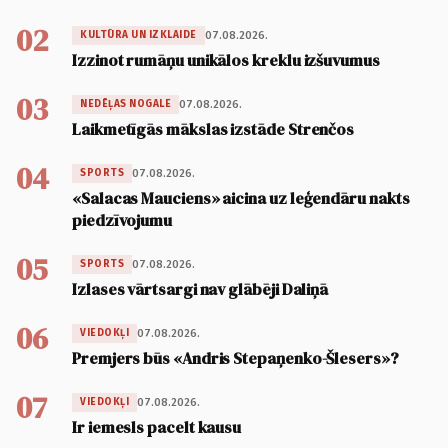
02
07.08.2026.
KULTŪRA UN IZKLAIDE
Izzinot rumāņu unikālos kreklu izšuvumus
03
07.08.2026.
NEDĒĻAS NOGALE
Laikmetīgās mākslas izstāde Strenčos
04
07.08.2026.
SPORTS
«Salacas Mauciens» aicina uz leģendāru nakts
piedzīvojumu
05
07.08.2026.
SPORTS
Izlases vārtsargi nav glābēji Daliņā
06
07.08.2026.
VIEDOKĻI
Premjers būs «Andris Stepaņenko-Šlesers»?
07
07.08.2026.
VIEDOKĻI
Ir iemesls pacelt kausu