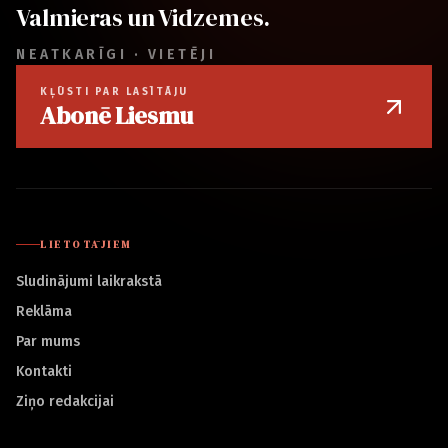
Valmieras un Vidzemes.
NEATKARĪGI · VIETĒJI
KĻŪSTI PAR LASĪTĀJU
Abonē Liesmu
LIETOTĀJIEM
Sludinājumi laikrakstā
Reklāma
Par mums
Kontakti
Ziņo redakcijai