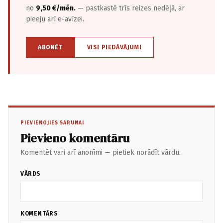
no
9,50 €/mēn.
— pastkastē trīs reizes nedēļā, ar
pieeju arī e-avīzei.
ABONĒT
VISI PIEDĀVĀJUMI
PIEVIENOJIES SARUNAI
Pievieno komentāru
Komentēt vari arī anonīmi — pietiek norādīt vārdu.
VĀRDS
KOMENTĀRS