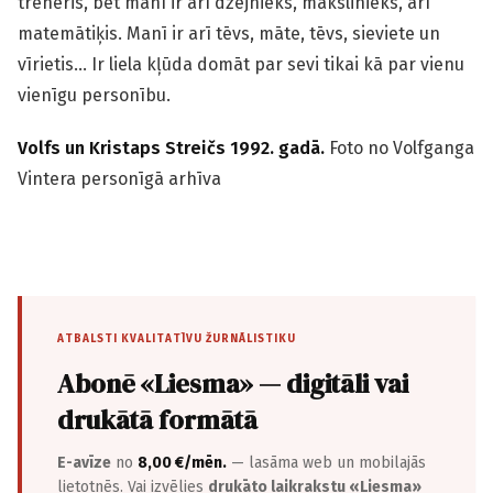
treneris, bet manī ir arī dzejnieks, mākslinieks, arī
matemātiķis. Manī ir arī tēvs, māte, tēvs, sieviete un
vīrietis… Ir liela kļūda domāt par sevi tikai kā par vienu
vienīgu personību.
Volfs un Kristaps Streičs 1992. gadā.
Foto no Volfganga
Vintera personīgā arhīva
ATBALSTI KVALITATĪVU ŽURNĀLISTIKU
Abonē «Liesma» — digitāli vai
drukātā formātā
E-avīze
no
8,00 €/mēn.
— lasāma web un mobilajās
lietotnēs. Vai izvēlies
drukāto laikrakstu «Liesma»