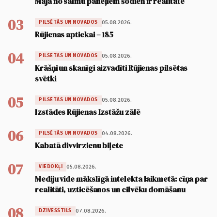
Māja no salmu paneļiem šodien ir realitāte
03
05.08.2026.
PILSĒTĀS UN NOVADOS
Rūjienas aptiekai – 185
04
05.08.2026.
PILSĒTĀS UN NOVADOS
Krāšņi un skanīgi aizvadīti Rūjienas pilsētas
svētki
05
05.08.2026.
PILSĒTĀS UN NOVADOS
Izstādes Rūjienas Izstāžu zālē
06
04.08.2026.
PILSĒTĀS UN NOVADOS
Kabatā divvirzienu biļete
07
05.08.2026.
VIEDOKĻI
Mediju vide mākslīgā intelekta laikmetā: cīņa par
realitāti, uzticēšanos un cilvēku domāšanu
08
07.08.2026.
DZĪVESSTILS