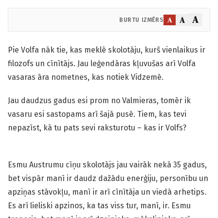
A
A
A
BURTU IZMĒRS
Pie Volfa nāk tie, kas meklē skolotāju, kurš vienlaikus ir
filozofs un cīnītājs. Jau leģendāras kļuvušas arī Volfa
vasaras āra nometnes, kas notiek Vidzemē.
Jau daudzus gadus esi prom no Valmieras, tomēr ik
vasaru esi sastopams arī šajā pusē. Tiem, kas tevi
nepazīst, kā tu pats sevi raksturotu – kas ir Volfs?
Esmu Austrumu cīņu skolotājs jau vairāk nekā 35 gadus,
bet vispār manī ir daudz dažādu enerģiju, personību un
apziņas stāvokļu, manī ir arī cīnītāja un viedā arhetips.
Es arī lieliski apzinos, ka tas viss tur, manī, ir. Esmu