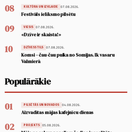
08
07.08.2026.
KULTŪRA UN IZKLAIDE
Festivāls ielīksmo pilsētu
09
07.08.2026.
VIESIS
«Dzīve ir skaista!»
10
07.08.2026.
DZĪVESSTILS
Komsi – čau-čau puika no Somijas. Ik vasaru
Valmierā
Populārākie
01
04.08.2026.
PILSĒTĀS UN NOVADOS
Aizvadītas mājas kafejnīcu dienas
02
05.08.2026.
PROJEKTS