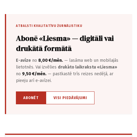
ATBALSTI KVALITATĪVU ŽURNĀLISTIKU
Abonē «Liesma» — digitāli vai
drukātā formātā
E-avīze
no
8,00 €/mēn.
— lasāma web un mobilajās
lietotnēs. Vai izvēlies
drukāto laikrakstu «Liesma»
no
9,50 €/mēn.
— pastkastē trīs reizes nedēļā, ar
pieeju arī e-avīzei.
ABONĒT
VISI PIEDĀVĀJUMI