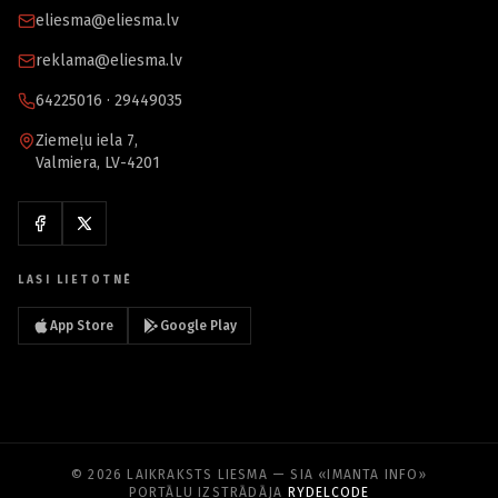
eliesma@eliesma.lv
reklama@eliesma.lv
64225016 · 29449035
Ziemeļu iela 7,
Valmiera, LV-4201
LASI LIETOTNĒ
App Store
Google Play
© 2026 LAIKRAKSTS LIESMA — SIA «IMANTA INFO»
PORTĀLU IZSTRĀDĀJA
RYDELCODE