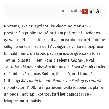
A
A
A
BURTU IZMĒRS
Protams, skaidri apzinos, ka viņam no maniem –
provinciāla publicista (tā brīžiem pašironiski uzdodos
galvaspilsētas saietos) – labajiem vārdiem varētu būt ne
silts, ne auksts. Taču šis TV zvaigznes veikums pieprasa
būt cildināms, un tāpēc pavisam uzstājīgi iesaku to arī
Tev, mīļo lasītāj! Tiem, kam pieejams
Replay TV
vai
YouTube
, vēl nav nokavēts itin nekas. Savukārt nākamās
tiešraides vērojamas šodien, 8. maijā, un 11. maijā
(attiecīgi
Mēs mainām noteikumus un Saskaņas centrs)
no pulksten 11:00. Tā ir patiešām izcila iespēja tuvplānā
un padziļināti aplūkot tos, kuri jau pamazām sāk
izlūgties mūsu balsis.