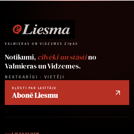
VALMIERAS UN VIDZEMES ZIŅAS
Notikumi,
cilvēki un stāsti
no
Valmieras un Vidzemes.
NEATKARĪGI · VIETĒJI
KĻŪSTI PAR LASĪTĀJU
Abonē Liesmu
LIETOTĀJIEM