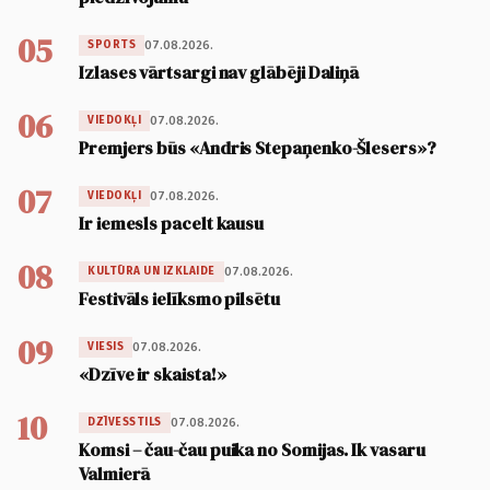
05
07.08.2026.
SPORTS
Izlases vārtsargi nav glābēji Daliņā
06
07.08.2026.
VIEDOKĻI
Premjers būs «Andris Stepaņenko-Šlesers»?
07
07.08.2026.
VIEDOKĻI
Ir iemesls pacelt kausu
08
07.08.2026.
KULTŪRA UN IZKLAIDE
Festivāls ielīksmo pilsētu
09
07.08.2026.
VIESIS
«Dzīve ir skaista!»
10
07.08.2026.
DZĪVESSTILS
Komsi – čau-čau puika no Somijas. Ik vasaru
Valmierā