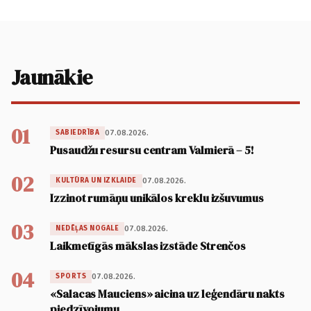
Jaunākie
01
07.08.2026.
SABIEDRĪBA
Pusaudžu resursu centram Valmierā – 5!
02
07.08.2026.
KULTŪRA UN IZKLAIDE
Izzinot rumāņu unikālos kreklu izšuvumus
03
07.08.2026.
NEDĒĻAS NOGALE
Laikmetīgās mākslas izstāde Strenčos
04
07.08.2026.
SPORTS
«Salacas Mauciens» aicina uz leģendāru nakts
piedzīvojumu