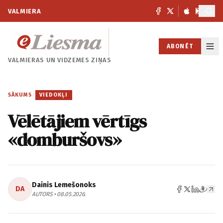
VALMIERA
ABONĒT
VALMIERAS UN
VIDZEMES ZIŅAS
SĀKUMS
/
VIEDOKĻI
Vēlētājiem vērtīgs
«domburšovs»
Dainis Lemešonoks
DA
AUTORS • 08.05.2026.