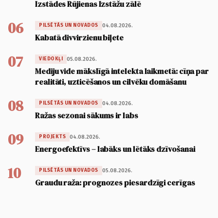
Izstādes Rūjienas Izstāžu zālē
06
04.08.2026.
PILSĒTĀS UN NOVADOS
Kabatā divvirzienu biļete
07
05.08.2026.
VIEDOKĻI
Mediju vide mākslīgā intelekta laikmetā: cīņa par
realitāti, uzticēšanos un cilvēku domāšanu
08
04.08.2026.
PILSĒTĀS UN NOVADOS
Ražas sezonai sākums ir labs
09
04.08.2026.
PROJEKTS
Energoefektīvs – labāks un lētāks dzīvošanai
10
05.08.2026.
PILSĒTĀS UN NOVADOS
Graudu raža: prognozes piesardzīgi cerīgas