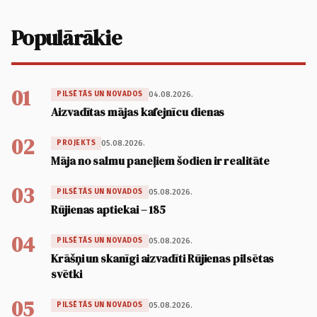
Populārākie
01
04.08.2026.
PILSĒTĀS UN NOVADOS
Aizvadītas mājas kafejnīcu dienas
02
05.08.2026.
PROJEKTS
Māja no salmu paneļiem šodien ir realitāte
03
05.08.2026.
PILSĒTĀS UN NOVADOS
Rūjienas aptiekai – 185
04
05.08.2026.
PILSĒTĀS UN NOVADOS
Krāšņi un skanīgi aizvadīti Rūjienas pilsētas
svētki
05
05.08.2026.
PILSĒTĀS UN NOVADOS