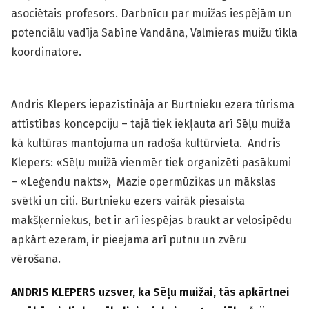
asociētais profesors. Darbnīcu par muižas iespējām un
potenciālu vadīja Sabīne Vandāna, Valmieras muižu tīkla
koordinatore.
Andris Klepers iepazīstināja ar Burtnieku ezera tūrisma
attīstības koncepciju – tajā tiek iekļauta arī Sēļu muiža
kā kultūras mantojuma un radoša kultūrvieta. Andris
Klepers: «Sēļu muižā vienmēr tiek organizēti pasākumi
– «Leģendu nakts», Mazie opermūzikas un mākslas
svētki un citi. Burtnieku ezers vairāk piesaista
makšķerniekus, bet ir arī iespējas braukt ar velosipēdu
apkārt ezeram, ir pieejama arī putnu un zvēru
vērošana.
ANDRIS KLEPERS uzsver, ka Sēļu muižai, tās apkārtnei