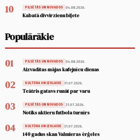
10
04.08.2026.
PILSĒTĀS UN NOVADOS
Kabatā divvirzienu biļete
Populārākie
01
04.08.2026.
PILSĒTĀS UN NOVADOS
Aizvadītas mājas kafejnīcu dienas
02
31.07.2026.
KULTŪRA UN IZKLAIDE
Teātris gatavs runāt par varu
03
31.07.2026.
PILSĒTĀS UN NOVADOS
Notiks aktieru futbola turnīrs
04
31.07.2026.
KULTŪRA UN IZKLAIDE
140 gadus skan Valmieras ērģeles