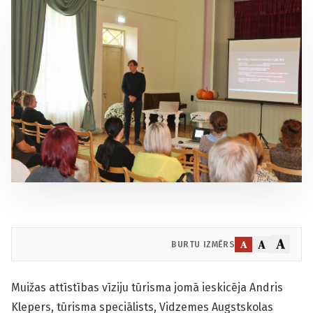
A
A
A
BURTU IZMĒRS
Muižas attīstības vīziju tūrisma jomā ieskicēja Andris
Klepers, tūrisma speciālists, Vidzemes Augstskolas