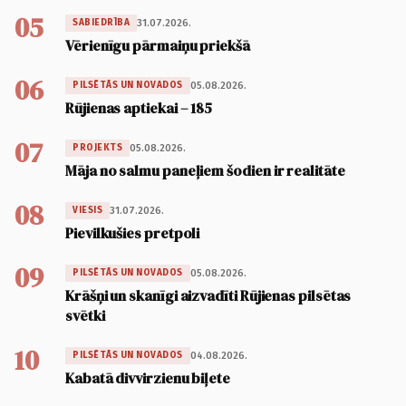
05
31.07.2026.
SABIEDRĪBA
Vērienīgu pārmaiņu priekšā
06
05.08.2026.
PILSĒTĀS UN NOVADOS
Rūjienas aptiekai – 185
07
05.08.2026.
PROJEKTS
Māja no salmu paneļiem šodien ir realitāte
08
31.07.2026.
VIESIS
Pievilkušies pretpoli
09
05.08.2026.
PILSĒTĀS UN NOVADOS
Krāšņi un skanīgi aizvadīti Rūjienas pilsētas
svētki
10
04.08.2026.
PILSĒTĀS UN NOVADOS
Kabatā divvirzienu biļete