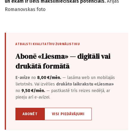
un ēkām ir liels mākslinieciskais potenciāls.
Ārijas
Romanovskas foto
ATBALSTI KVALITATĪVU ŽURNĀLISTIKU
Abonē «Liesma» — digitāli vai
drukātā formātā
E-avīze
no
8,00 €/mēn.
— lasāma web un mobilajās
lietotnēs. Vai izvēlies
drukāto laikrakstu «Liesma»
no
9,50 €/mēn.
— pastkastē trīs reizes nedēļā, ar
pieeju arī e-avīzei.
ABONĒT
VISI PIEDĀVĀJUMI