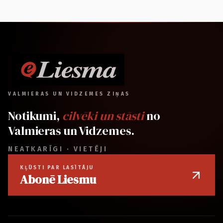
VALMIERAS UN VIDZEMES ZIŅAS
Notikumi,
cilvēki un stāsti
no
Valmieras un Vidzemes.
NEATKARĪGI · VIETĒJI
KĻŪSTI PAR LASĪTĀJU
Abonē Liesmu