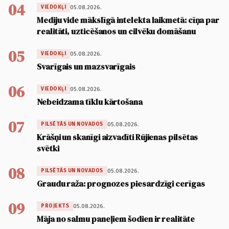
04
05.08.2026.
VIEDOKĻI
Mediju vide mākslīgā intelekta laikmetā: cīņa par
realitāti, uzticēšanos un cilvēku domāšanu
05
05.08.2026.
VIEDOKĻI
Svarīgais un mazsvarīgais
06
05.08.2026.
VIEDOKĻI
Nebeidzama tīklu kārtošana
07
05.08.2026.
PILSĒTĀS UN NOVADOS
Krāšņi un skanīgi aizvadīti Rūjienas pilsētas
svētki
08
05.08.2026.
PILSĒTĀS UN NOVADOS
Graudu raža: prognozes piesardzīgi cerīgas
09
05.08.2026.
PROJEKTS
Māja no salmu paneļiem šodien ir realitāte