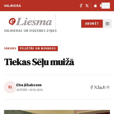
VALMIERA
ABONĒT
VALMIERAS UN
VIDZEMES ZIŅAS
SĀKUMS
/
PILSĒTĀS UN NOVADOS
Tiekas Sēļu muižā
Elva Jēkabsone
EL
AUTORS • 30.10.2024.