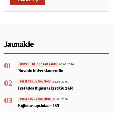
KOMENTĒT
Jaunākie
01
05.08.2026.
NOVADU BALSS SKAN RADIO
Novadu balss skan radio
02
05.08.2026.
PILSĒTĀS UN NOVADOS
Izstādes Rūjienas Izstāžu zālē
03
05.08.2026.
PILSĒTĀS UN NOVADOS
Rūjienas aptiekai – 185