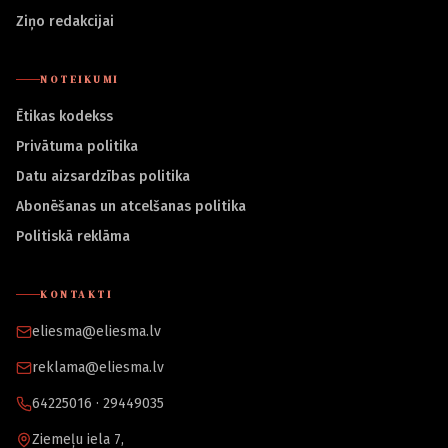
Ziņo redakcijai
NOTEIKUMI
Ētikas kodekss
Privātuma politika
Datu aizsardzības politika
Abonēšanas un atcelšanas politika
Politiskā reklāma
KONTAKTI
eliesma@eliesma.lv
reklama@eliesma.lv
64225016 · 29449035
Ziemeļu iela 7,