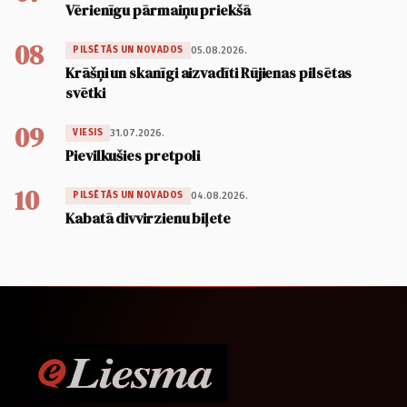
Vērienīgu pārmaiņu priekšā
08
05.08.2026.
PILSĒTĀS UN NOVADOS
Krāšņi un skanīgi aizvadīti Rūjienas pilsētas
svētki
09
31.07.2026.
VIESIS
Pievilkušies pretpoli
10
04.08.2026.
PILSĒTĀS UN NOVADOS
Kabatā divvirzienu biļete