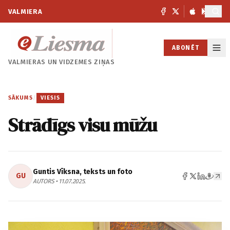
VALMIERA
ABONĒT
VALMIERAS UN
VIDZEMES ZIŅAS
SĀKUMS
/
VIESIS
Strādīgs visu mūžu
Guntis Vīksna, teksts un foto
GU
AUTORS • 11.07.2025.