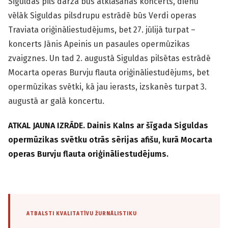
Siguldas pils dārzā būs atklāšanas koncerts, dienu
vēlāk Siguldas pilsdrupu estrādē būs Verdi operas
Traviata oriģināliestudējums, bet 27. jūlijā turpat –
koncerts Jānis Apeinis un pasaules opermūzikas
zvaigznes. Un tad 2. augustā Siguldas pilsētas estrādē
Mocarta operas Burvju flauta oriģināliestudējums, bet
opermūzikas svētki, kā jau ierasts, izskanēs turpat 3.
augustā ar galā koncertu.
ATKAL JAUNA IZRĀDE. Dainis Kalns ar šīgada Siguldas
opermūzikas svētku otrās sērijas afišu, kurā Mocarta
operas Burvju flauta oriģināliestudējums.
ATBALSTI KVALITATĪVU ŽURNĀLISTIKU