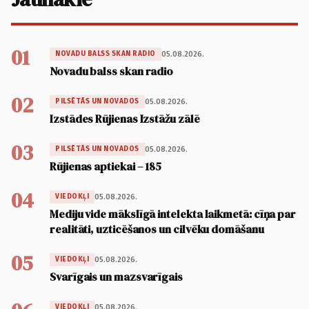
01
05.08.2026.
NOVADU BALSS SKAN RADIO
Novadu balss skan radio
02
05.08.2026.
PILSĒTĀS UN NOVADOS
Izstādes Rūjienas Izstāžu zālē
03
05.08.2026.
PILSĒTĀS UN NOVADOS
Rūjienas aptiekai – 185
04
05.08.2026.
VIEDOKĻI
Mediju vide mākslīgā intelekta laikmetā: cīņa par
realitāti, uzticēšanos un cilvēku domāšanu
05
05.08.2026.
VIEDOKĻI
Svarīgais un mazsvarīgais
05.08.2026.
VIEDOKĻI