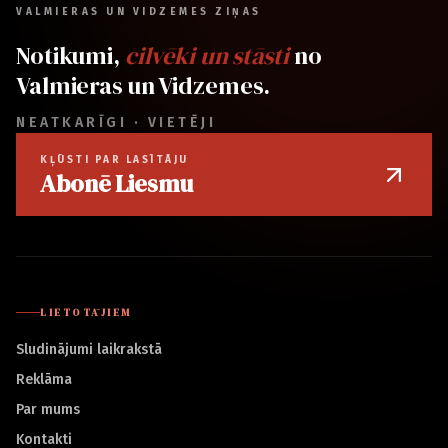
VALMIERAS UN VIDZEMES ZIŅAS
Notikumi,
cilvēki un stāsti
no
Valmieras un Vidzemes.
NEATKARĪGI · VIETĒJI
KĻŪSTI PAR LASĪTĀJU
Abonē Liesmu
LIETOTĀJIEM
Sludinājumi laikrakstā
Reklāma
Par mums
Kontakti