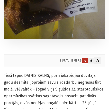
A
A
A
BURTU IZMĒRS
Tieši tāpēc DAINIS KALNS, pērn iekāpis jau devītajā
gadu desmitā, joprojām savu sirdsdarbu negrasās likt
malā, vēl vairāk – šogad viņš Siguldas 32. starptautiskos
opermūzikas svētkus sagatavojis nosacīti pat divās
porcijās, divās nedēļas nogalēs pēc kārtas. 25. jūlijā