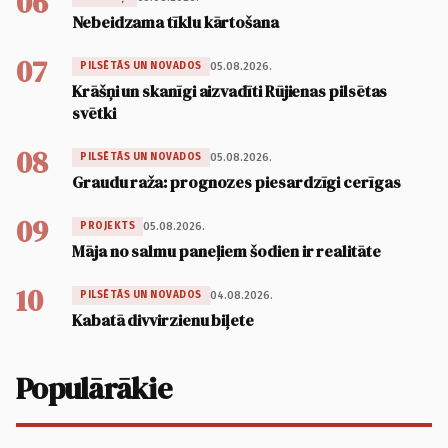
06
Nebeidzama tīklu kārtošana
07
05.08.2026.
PILSĒTĀS UN NOVADOS
Krāšņi un skanīgi aizvadīti Rūjienas pilsētas
svētki
08
05.08.2026.
PILSĒTĀS UN NOVADOS
Graudu raža: prognozes piesardzīgi cerīgas
09
05.08.2026.
PROJEKTS
Māja no salmu paneļiem šodien ir realitāte
10
04.08.2026.
PILSĒTĀS UN NOVADOS
Kabatā divvirzienu biļete
Populārākie