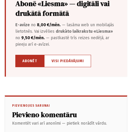
Abonē «Liesma» — digitāli vai
drukātā formātā
E-avīze
no
8,00 €/mēn.
— lasāma web un mobilajās
lietotnēs. Vai izvēlies
drukāto laikrakstu «Liesma»
no
9,50 €/mēn.
— pastkastē trīs reizes nedēļā, ar
pieeju arī e-avīzei.
ABONĒT
VISI PIEDĀVĀJUMI
PIEVIENOJIES SARUNAI
Pievieno komentāru
Komentēt vari arī anonīmi — pietiek norādīt vārdu.