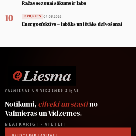
Ražas sezonai sākums ir labs
10
04.08.2026.
PROJEKTS
Energoefektīvs – labāks un lētāks dzīvošanai
VALMIERAS UN VIDZEMES ZIŅAS
Notikumi,
cilvēki un stāsti
no
Valmieras un Vidzemes.
NEATKARĪGI · VIETĒJI
KĻŪSTI PAR LASĪTĀJU