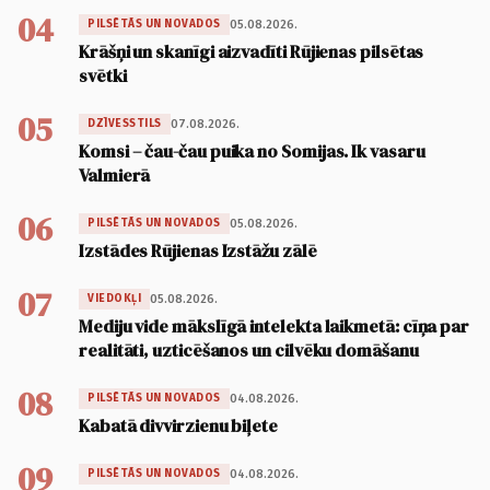
04
05.08.2026.
PILSĒTĀS UN NOVADOS
Krāšņi un skanīgi aizvadīti Rūjienas pilsētas
svētki
05
07.08.2026.
DZĪVESSTILS
Komsi – čau-čau puika no Somijas. Ik vasaru
Valmierā
06
05.08.2026.
PILSĒTĀS UN NOVADOS
Izstādes Rūjienas Izstāžu zālē
07
05.08.2026.
VIEDOKĻI
Mediju vide mākslīgā intelekta laikmetā: cīņa par
realitāti, uzticēšanos un cilvēku domāšanu
08
04.08.2026.
PILSĒTĀS UN NOVADOS
Kabatā divvirzienu biļete
09
04.08.2026.
PILSĒTĀS UN NOVADOS