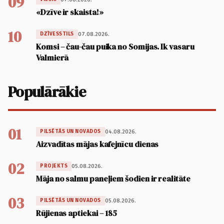
09
«Dzīve ir skaista!»
10
07.08.2026.
DZĪVESSTILS
Komsi – čau-čau puika no Somijas. Ik vasaru
Valmierā
Populārākie
01
04.08.2026.
PILSĒTĀS UN NOVADOS
Aizvadītas mājas kafejnīcu dienas
02
05.08.2026.
PROJEKTS
Māja no salmu paneļiem šodien ir realitāte
03
05.08.2026.
PILSĒTĀS UN NOVADOS
Rūjienas aptiekai – 185