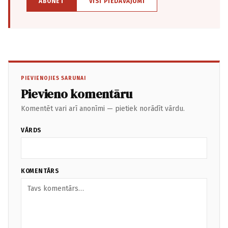
ABONĒT
VISI PIEDĀVĀJUMI
PIEVIENOJIES SARUNAI
Pievieno komentāru
Komentēt vari arī anonīmi — pietiek norādīt vārdu.
VĀRDS
KOMENTĀRS