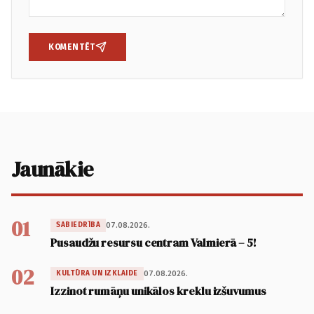
KOMENTĒT
Jaunākie
01
07.08.2026.
SABIEDRĪBA
Pusaudžu resursu centram Valmierā – 5!
02
07.08.2026.
KULTŪRA UN IZKLAIDE
Izzinot rumāņu unikālos kreklu izšuvumus