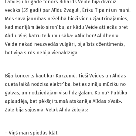
Latviešu brigādē tenors Rihards Veide bija divreiz
vecāks (59 gadi) par Alīdu Zvaguli, Ēriku Tipaini un mani.
Mēs savā jaunības nežēlībā bieži vien uzjautrinājāmies,
kad manījām lielo sirsnību, ar kādu Veide attiecās pret
Alīdu. Viņš katru teikumu sāka: «Alīdhen! Alīdhen!»
Veide nekad neuzvedās vulgāri, bija īsts džentlmenis,
bet viņa sirds nebija vienaldzīga.
Bija koncerts kaut kur Kurzemē. Tieši Veides un Alīdas
dueta laikā nodzisa elektrība, bet es zināju mūziku no
galvas, un nodziedājām visu līdz galam. Ko nu? Publika
aplaudēja, bet pēkšņi tumsā atskanēja Alīdas «Vai!».
Zāle bija sajūsmā. Vēlāk Alīda žēlojās:
– Viņš man spiedās klāt!