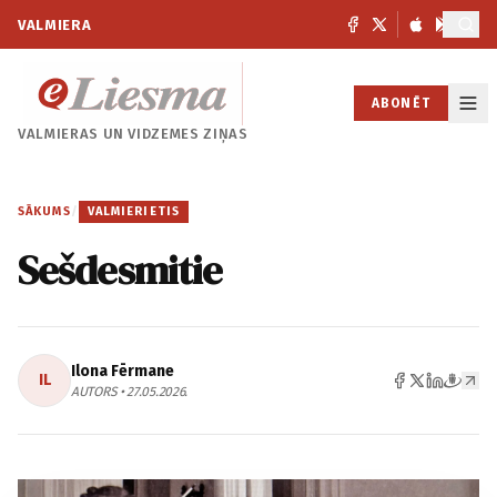
VALMIERA
ABONĒT
VALMIERAS UN
VIDZEMES ZIŅAS
SĀKUMS
/
VALMIERIETIS
Sešdesmitie
Ilona Fērmane
IL
AUTORS • 27.05.2026.