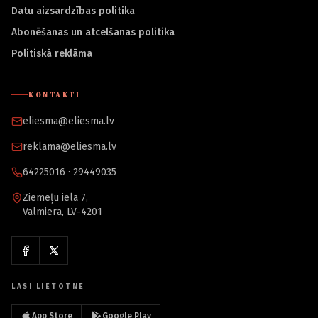
Datu aizsardzības politika
Abonēšanas un atcelšanas politika
Politiskā reklāma
KONTAKTI
eliesma@eliesma.lv
reklama@eliesma.lv
64225016 · 29449035
Ziemeļu iela 7,
Valmiera, LV-4201
LASI LIETOTNĒ
App Store
Google Play