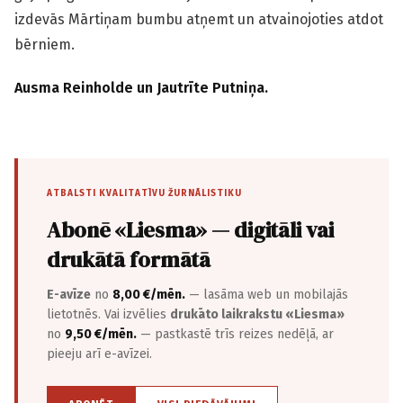
izdevās Mārtiņam bumbu atņemt un atvainojoties atdot
bērniem.
Ausma Reinholde un Jautrīte Putniņa.
ATBALSTI KVALITATĪVU ŽURNĀLISTIKU
Abonē «Liesma» — digitāli vai
drukātā formātā
E-avīze
no
8,00 €/mēn.
— lasāma web un mobilajās
lietotnēs. Vai izvēlies
drukāto laikrakstu «Liesma»
no
9,50 €/mēn.
— pastkastē trīs reizes nedēļā, ar
pieeju arī e-avīzei.