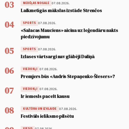
03
07.08.2026.
NEDĒĻAS NOGALE
Laikmetīgās mākslas izstāde Strenčos
04
07.08.2026.
SPORTS
«Salacas Mauciens» aicina uz leģendāru nakts
piedzīvojumu
05
07.08.2026.
SPORTS
Izlases vārtsargi nav glābēji Daliņā
06
07.08.2026.
VIEDOKĻI
Premjers būs «Andris Stepaņenko-Šlesers»?
07
07.08.2026.
VIEDOKĻI
Ir iemesls pacelt kausu
08
07.08.2026.
KULTŪRA UN IZKLAIDE
Festivāls ielīksmo pilsētu
07.08.2026.
VIESIS