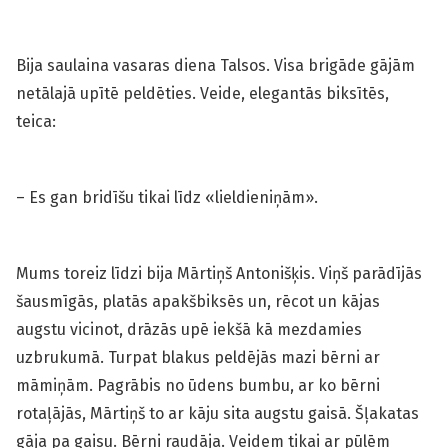
Bija saulaina vasaras diena Talsos. Visa brigāde gājām
netālajā upītē peldēties. Veide, elegantās biksītēs,
teica:
– Es gan bridīšu tikai līdz «lieldieniņām».
Mums toreiz līdzi bija Mārtiņš Antonišķis. Viņš parādījās
šausmīgās, platās apakšbiksēs un, rēcot un kājas
augstu vicinot, drāzās upē iekšā kā mezdamies
uzbrukumā. Turpat blakus peldējās mazi bērni ar
māmiņām. Pagrābis no ūdens bumbu, ar ko bērni
rotaļājās, Mārtiņš to ar kāju sita augstu gaisā. Šļakatas
gāja pa gaisu. Bērni raudāja. Veidem tikai ar pūlēm