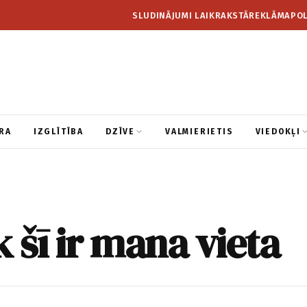
SLUDINĀJUMI LAIKRAKSTĀ
REKLĀMA
POL
RA
IZGLĪTĪBA
DZĪVE
VALMIERIETIS
VIEDOKĻI
k šī ir mana vieta