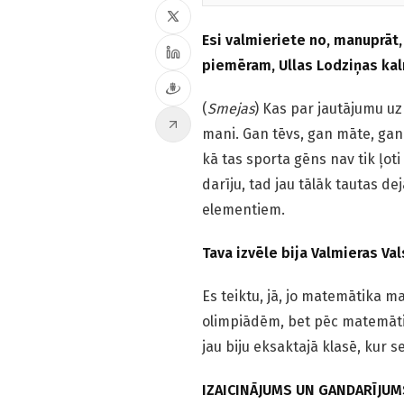
Esi valmieriete no, manuprāt,
piemēram,
Ullas Lodziņas kal
(
Smejas
) Kas par jautājumu uzr
mani. Gan tēvs, gan māte, ga
kā tas sporta gēns nav tik ļoti
darīju, tad jau tālāk tautas de
elementiem.
Tava izvēle bija Valmieras Va
Es teiktu, jā, jo matemātika m
olimpiādēm, bet pēc matemātik
jau biju eksaktajā klasē, kur 
IZAICINĀJUMS UN GANDARĪJUMS