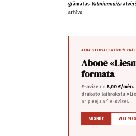
grāmatas
Valmiermuiža
atvērš
arhīva
ATBALSTI KVALITATĪVU ŽURNĀL
Abonē «Liesm
formātā
E-avīze
no
8,00 €/mēn.
drukāto laikrakstu «L
ar pieeju arī e-avīzei.
ABONĒT
VISI PIE