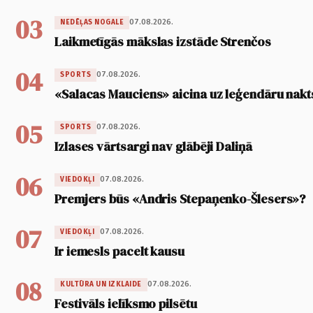
03
07.08.2026.
NEDĒĻAS NOGALE
Laikmetīgās mākslas izstāde Strenčos
04
07.08.2026.
SPORTS
«Salacas Mauciens» aicina uz leģendāru nakt
05
07.08.2026.
SPORTS
Izlases vārtsargi nav glābēji Daliņā
06
07.08.2026.
VIEDOKĻI
Premjers būs «Andris Stepaņenko-Šlesers»?
07
07.08.2026.
VIEDOKĻI
Ir iemesls pacelt kausu
08
07.08.2026.
KULTŪRA UN IZKLAIDE
Festivāls ielīksmo pilsētu