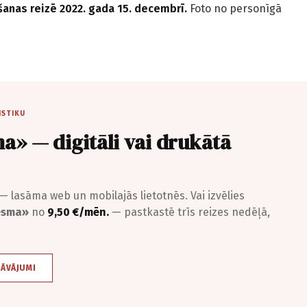
anas reizē 2022. gada 15. decembrī.
Foto no personīgā
ISTIKU
a» — digitāli vai drukātā
— lasāma web un mobilajās lietotnēs. Vai izvēlies
iesma»
no
9,50 €/mēn.
— pastkastē trīs reizes nedēļā,
DĀVĀJUMI