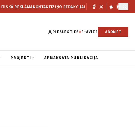
ITISKĀ REKLĀMA
KONTAKTI
ZIŅO REDAKCIJAI
PIESLĒGTIES
E-AVĪZE
ABONĒT
PROJEKTI
APMAKSĀTĀ PUBLIKĀCIJA