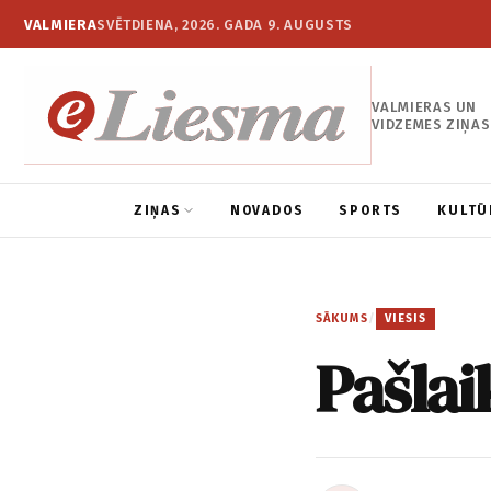
VALMIERA
SVĒTDIENA, 2026. GADA 9. AUGUSTS
VALMIERAS UN
VIDZEMES ZIŅAS
ZIŅAS
NOVADOS
SPORTS
KULTŪ
SĀKUMS
/
VIESIS
Pašlai