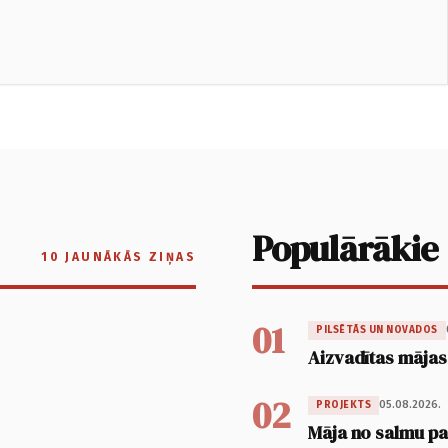
Populārākie
10 JAUNĀKĀS ZIŅAS
01
PILSĒTĀS UN NOVADOS
Aizvadītas mājas
02
05.08.2026.
PROJEKTS
Māja no salmu pan