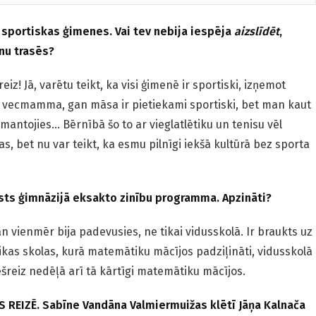
 sportiskas ģimenes. Vai tev nebija iespēja
aizslīdēt
,
nu trasēs?
eiz! Jā, varētu teikt, ka visi ģimenē ir sportiski, izņemot
n vecmamma, gan māsa ir pietiekami sportiski, bet man kaut
 mantojies… Bērnībā šo to ar vieglatlētiku un tenisu vēl
jas, bet nu var teikt, ka esmu pilnīgi iekšā kultūrā bez sporta
lsts ģimnāzijā eksakto zinību programma. Apzināti?
an vienmēr bija padevusies, ne tikai vidusskolā. Ir braukts uz
as skolas, kurā matemātiku mācījos padziļināti, vidusskolā
sešreiz nedēļā arī tā kārtīgi matemātiku mācījos.
 REIZĒ. Sabīne Vandāna Valmiermuižas klētī Jāņa Kalnača