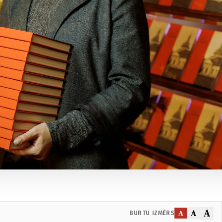
A
A
A
BURTU IZMĒRS