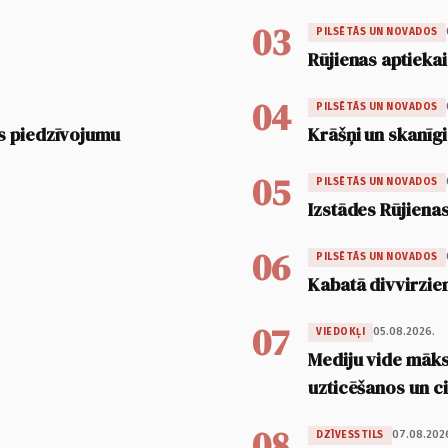
03
PILSĒTĀS UN NOVADOS
Rūjienas aptiekai
04
PILSĒTĀS UN NOVADOS
s piedzīvojumu
Krāšņi un skanīgi
05
PILSĒTĀS UN NOVADOS
Izstādes Rūjienas
06
PILSĒTĀS UN NOVADOS
Kabatā divvirzien
07
05.08.2026.
VIEDOKĻI
Mediju vide māksl
uzticēšanos un 
08
07.08.202
DZĪVESSTILS