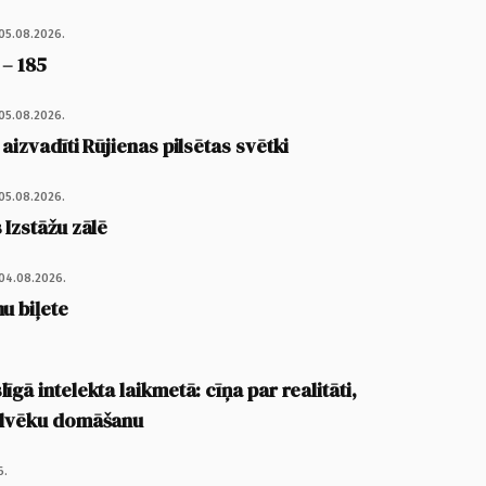
05.08.2026.
 – 185
05.08.2026.
 aizvadīti Rūjienas pilsētas svētki
05.08.2026.
 Izstāžu zālē
04.08.2026.
u biļete
īgā intelekta laikmetā: cīņa par realitāti,
cilvēku domāšanu
6.