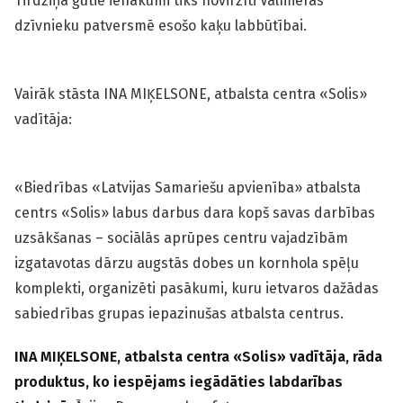
Tirdziņā gūtie ienākumi tiks novirzīti Valmieras
dzīvnieku patversmē esošo kaķu labbūtībai.
Vairāk stāsta INA MIĶELSONE, atbalsta centra «Solis»
vadītāja:
«Biedrības «Latvijas Samariešu apvienība» atbalsta
centrs «Solis» labus darbus dara kopš savas darbības
uzsākšanas – sociālās aprūpes centru vajadzībām
izgatavotas dārzu augstās dobes un korn­hola spēļu
komplekti, organizēti pasākumi, kuru ietvaros dažādas
sabiedrības grupas iepazinušas atbalsta centrus.
INA MIĶELSONE, atbalsta centra «Solis» vadītāja, rāda
produktus, ko iespējams iegādāties labdarības