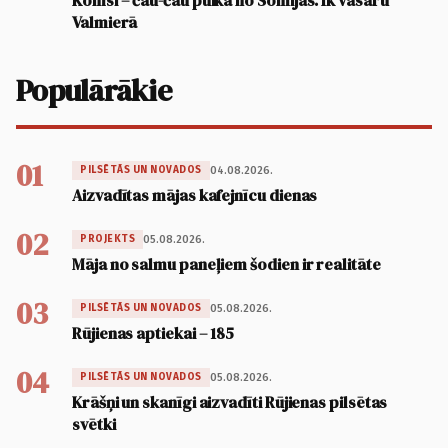
Komsi – čau-čau puika no Somijas. Ik vasaru
Valmierā
Populārākie
01
04.08.2026.
PILSĒTĀS UN NOVADOS
Aizvadītas mājas kafejnīcu dienas
02
05.08.2026.
PROJEKTS
Māja no salmu paneļiem šodien ir realitāte
03
05.08.2026.
PILSĒTĀS UN NOVADOS
Rūjienas aptiekai – 185
04
05.08.2026.
PILSĒTĀS UN NOVADOS
Krāšņi un skanīgi aizvadīti Rūjienas pilsētas
svētki