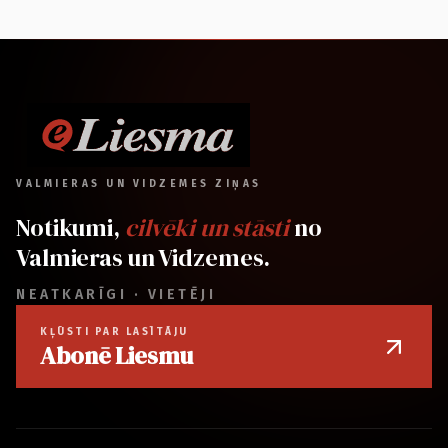
VALMIERAS UN VIDZEMES ZIŅAS
Notikumi,
cilvēki un stāsti
no
Valmieras un Vidzemes.
NEATKARĪGI · VIETĒJI
KĻŪSTI PAR LASĪTĀJU
Abonē Liesmu