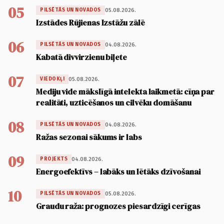
05
05.08.2026.
PILSĒTĀS UN NOVADOS
Izstādes Rūjienas Izstāžu zālē
06
04.08.2026.
PILSĒTĀS UN NOVADOS
Kabatā divvirzienu biļete
07
05.08.2026.
VIEDOKĻI
Mediju vide mākslīgā intelekta laikmetā: cīņa par
realitāti, uzticēšanos un cilvēku domāšanu
08
04.08.2026.
PILSĒTĀS UN NOVADOS
Ražas sezonai sākums ir labs
09
04.08.2026.
PROJEKTS
Energoefektīvs – labāks un lētāks dzīvošanai
10
05.08.2026.
PILSĒTĀS UN NOVADOS
Graudu raža: prognozes piesardzīgi cerīgas