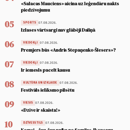
«Salacas Mauciens» aicina uz leģendāru nakts
piedzīvojumu
05
07.08.2026.
SPORTS
Izlases vārtsargi nav glābēji Daliņā
06
07.08.2026.
VIEDOKĻI
Premjers būs «Andris Stepaņenko-Šlesers»?
07
07.08.2026.
VIEDOKĻI
Ir iemesls pacelt kausu
08
07.08.2026.
KULTŪRA UN IZKLAIDE
Festivāls ielīksmo pilsētu
09
07.08.2026.
VIESIS
«Dzīve ir skaista!»
10
07.08.2026.
DZĪVESSTILS