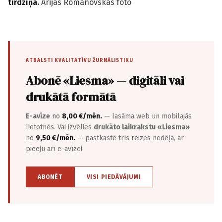
tirdziņā.
Ārijas Romanovskas foto
ATBALSTI KVALITATĪVU ŽURNĀLISTIKU
Abonē «Liesma» — digitāli vai
drukātā formātā
E-avīze
no
8,00 €/mēn.
— lasāma web un mobilajās
lietotnēs. Vai izvēlies
drukāto laikrakstu «Liesma»
no
9,50 €/mēn.
— pastkastē trīs reizes nedēļā, ar
pieeju arī e-avīzei.
ABONĒT
VISI PIEDĀVĀJUMI