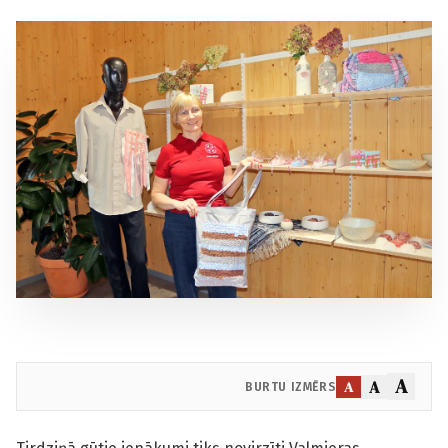
A
A
A
BURTU IZMĒRS