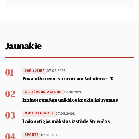
Jaunākie
01
07.08.2026.
SABIEDRĪBA
Pusaudžu resursu centram Valmierā – 5!
02
07.08.2026.
KULTŪRA UN IZKLAIDE
Izzinot rumāņu unikālos kreklu izšuvumus
03
07.08.2026.
NEDĒĻAS NOGALE
Laikmetīgās mākslas izstāde Strenčos
04
07.08.2026.
SPORTS