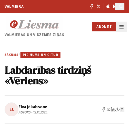
VALMIERA
ABONĒT
VALMIERAS UN
VIDZEMES ZIŅAS
SĀKUMS
/
PIE MUMS UN CITUR
Labdarības tirdziņš
«Vēriens»
Elva Jēkabsone
EL
AUTORS • 12.11.2025.