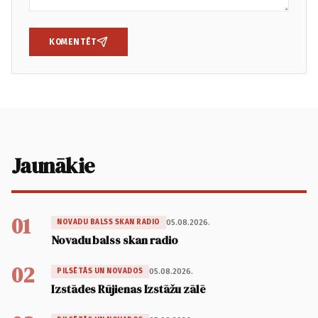
KOMENTĒT
Jaunākie
01
05.08.2026.
NOVADU BALSS SKAN RADIO
Novadu balss skan radio
02
05.08.2026.
PILSĒTĀS UN NOVADOS
Izstādes Rūjienas Izstāžu zālē