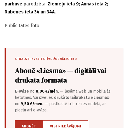
pārbūve
paredzēta:
Ziemeļu ielā 9; Annas ielā 2;
Rubenes ielā 34 un 34A.
Publicitātes foto
ATBALSTI KVALITATĪVU ŽURNĀLISTIKU
Abonē «Liesma» — digitāli vai
drukātā formātā
E-avīze
no
8,00 €/mēn.
— lasāma web un mobilajās
lietotnēs. Vai izvēlies
drukāto laikrakstu «Liesma»
no
9,50 €/mēn.
— pastkastē trīs reizes nedēļā, ar
pieeju arī e-avīzei.
ABONĒT
VISI PIEDĀVĀJUMI