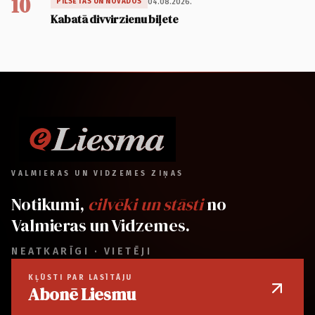
10
04.08.2026.
PILSĒTĀS UN NOVADOS
Kabatā divvirzienu biļete
VALMIERAS UN VIDZEMES ZIŅAS
Notikumi,
cilvēki un stāsti
no
Valmieras un Vidzemes.
NEATKARĪGI · VIETĒJI
KĻŪSTI PAR LASĪTĀJU
Abonē Liesmu