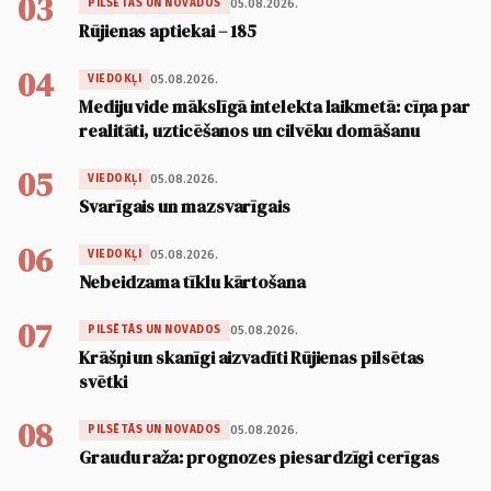
03
05.08.2026.
PILSĒTĀS UN NOVADOS
Rūjienas aptiekai – 185
04
05.08.2026.
VIEDOKĻI
Mediju vide mākslīgā intelekta laikmetā: cīņa par
realitāti, uzticēšanos un cilvēku domāšanu
05
05.08.2026.
VIEDOKĻI
Svarīgais un mazsvarīgais
06
05.08.2026.
VIEDOKĻI
Nebeidzama tīklu kārtošana
07
05.08.2026.
PILSĒTĀS UN NOVADOS
Krāšņi un skanīgi aizvadīti Rūjienas pilsētas
svētki
08
05.08.2026.
PILSĒTĀS UN NOVADOS
Graudu raža: prognozes piesardzīgi cerīgas