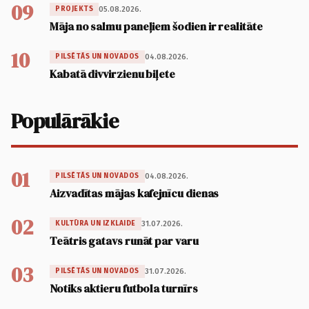
09
05.08.2026.
PROJEKTS
Māja no salmu paneļiem šodien ir realitāte
10
04.08.2026.
PILSĒTĀS UN NOVADOS
Kabatā divvirzienu biļete
Populārākie
01
04.08.2026.
PILSĒTĀS UN NOVADOS
Aizvadītas mājas kafejnīcu dienas
02
31.07.2026.
KULTŪRA UN IZKLAIDE
Teātris gatavs runāt par varu
03
31.07.2026.
PILSĒTĀS UN NOVADOS
Notiks aktieru futbola turnīrs