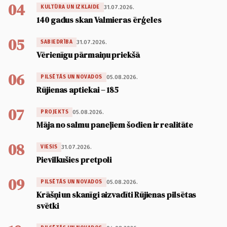
04
31.07.2026.
KULTŪRA UN IZKLAIDE
140 gadus skan Valmieras ērģeles
05
31.07.2026.
SABIEDRĪBA
Vērienīgu pārmaiņu priekšā
06
05.08.2026.
PILSĒTĀS UN NOVADOS
Rūjienas aptiekai – 185
07
05.08.2026.
PROJEKTS
Māja no salmu paneļiem šodien ir realitāte
08
31.07.2026.
VIESIS
Pievilkušies pretpoli
09
05.08.2026.
PILSĒTĀS UN NOVADOS
Krāšņi un skanīgi aizvadīti Rūjienas pilsētas
svētki