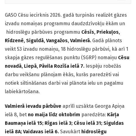
GASO Cēsu iecirknis 2026. gadā turpinās realizēt gāzes
izvadu nomaiņas programmu daudzdzīvokļu ēkām un
hidroslēgu pārbūves programmu
Cēsīs, Priekuļos,
Rīdzenē, Siguldā, Vangažos, Valmierā.
Gadā plānots
veikt 53 izvadu nomaiņu, 18 hidroslēgu pārbūvi, kā arī 1
skapja gāzes regulēšanas punktu (SGRP) nomaiņu
Cēsu
novadā, Liepā, Pāvila Rozīša ielā 7
.
Iespēju robežās
darbu veikšanu plānojam ēkās, kurās paredzēti vai
notiek siltināšanas darbi vai plānota ielu un pagalmu
labiekārtošana.
Valmierā
ievadu pārbūve
aprīlī uzsākta Georga Apiņa
ielā 8, bet
no maija līdz oktobrim
paredzēta:
Kārļa
Baumaņa ielā 15; Rīgas ielā 3; Cēsu ielā 31; Siguldas
ielā 8A; Vaidavas ielā 6.
Savukārt
hidroslēgu