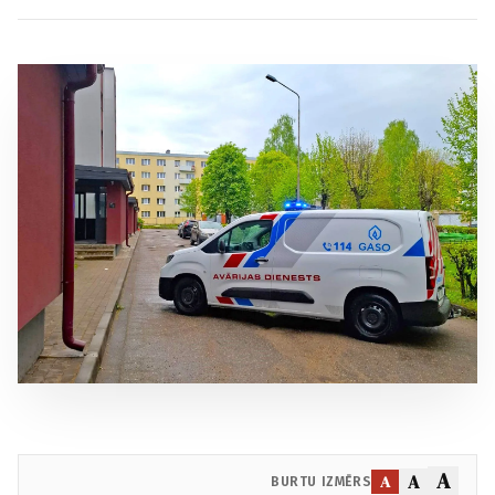
A
A
A
BURTU IZMĒRS