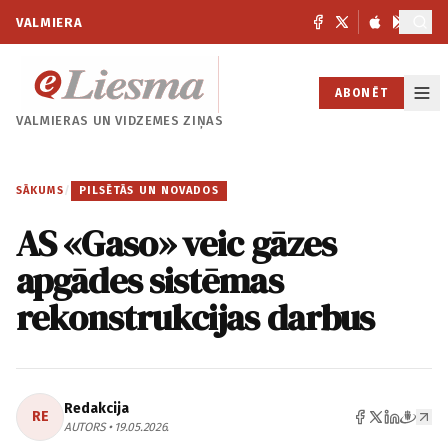
VALMIERA
ABONĒT
VALMIERAS UN
VIDZEMES ZIŅAS
SĀKUMS
/
PILSĒTĀS UN NOVADOS
AS «Gaso» veic gāzes
apgādes sistēmas
rekonstrukcijas darbus
Redakcija
RE
AUTORS • 19.05.2026.