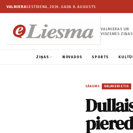
VALMIERA
SESTDIENA, 2026. GADA 8. AUGUSTS
VALMIERAS UN
VIDZEMES ZIŅAS
ZIŅAS
NOVADOS
SPORTS
KULTŪ
SĀKUMS
/
VALMIERIETIS
Dullai
piered