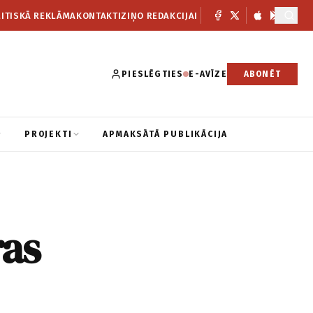
ITISKĀ REKLĀMA
KONTAKTI
ZIŅO REDAKCIJAI
PIESLĒGTIES
E-AVĪZE
ABONĒT
PROJEKTI
APMAKSĀTĀ PUBLIKĀCIJA
ras