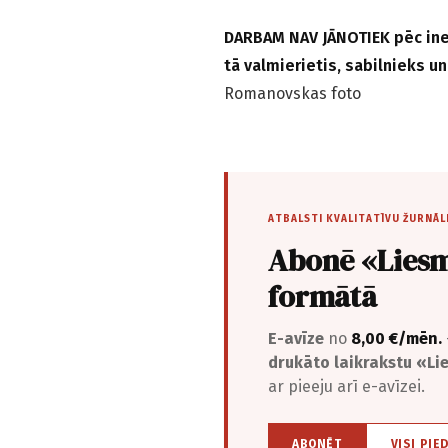
DARBAM NAV JĀNOTIEK pēc inerc
tā valmierietis, sabilnieks 
Romanovskas foto
ATBALSTI KVALITATĪVU ŽURNĀL
Abonē «Liesm
formātā
E-avīze
no
8,00 €/mēn.
drukāto laikrakstu «L
ar pieeju arī e-avīzei.
ABONĒT
VISI PIE