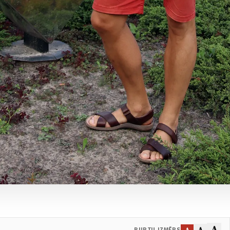
A
A
A
BURTU IZMĒRS