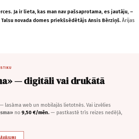
es. Ja ir lieta, kas man nav pašsaprotama, es jautāju, –
un Talsu novada domes priekšsēdētājs Ansis Bērziņš.
Ārijas
ISTIKU
a» — digitāli vai drukātā
— lasāma web un mobilajās lietotnēs. Vai izvēlies
iesma»
no
9,50 €/mēn.
— pastkastē trīs reizes nedēļā,
DĀVĀJUMI