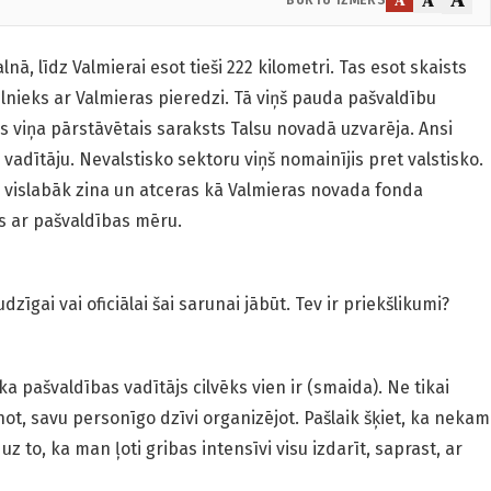
ā, līdz Valmierai esot tieši 222 kilometri. Tas esot skaists
bilnieks ar Valmieras pieredzi. Tā viņš pauda pašvaldību
as viņa pārstāvētais saraksts Talsu novadā uzvarēja. Ansi
 vadītāju. Nevalstisko sektoru viņš nomainījis pret valstisko.
vislabāk zina un atceras kā Valmieras novada fonda
as ar pašvaldības mēru.
dzīgai vai oficiālai šai sarunai jābūt. Tev ir priekšlikumi?
 ka pašvaldības vadītājs cilvēks vien ir (smaida). Ne tikai
not, savu personīgo dzīvi organizējot. Pašlaik šķiet, ka nekam
uz to, ka man ļoti gribas intensīvi visu izdarīt, saprast, ar