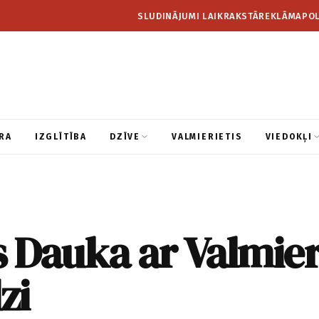
SLUDINĀJUMI LAIKRAKSTĀ
REKLĀMA
POL
RA
IZGLĪTĪBA
DZĪVE
VALMIERIETIS
VIEDOKĻI
s Dauka ar Valmie
zi