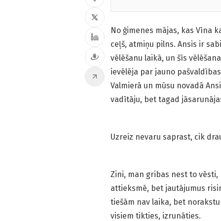
No ģimenes mājas, kas Vīna kaln
ceļš, atmiņu pilns. Ansis ir sa
vēlēšanu laikā, un šīs vēlēšan
ievēlēja par jauno pašvaldības
Valmierā un mūsu novadā Ansi 
vadītāju, bet tagad jāsarunāj
Uzreiz nevaru saprast, cik drau
Zini, man gribas nest to vēsti,
attieksmē, bet jautājumus risi
tiešām nav laika, bet norakstu 
visiem tikties, izrunāties.