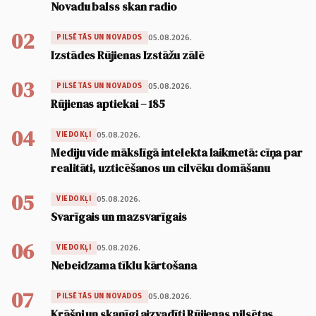
Novadu balss skan radio
02
05.08.2026.
PILSĒTĀS UN NOVADOS
Izstādes Rūjienas Izstāžu zālē
03
05.08.2026.
PILSĒTĀS UN NOVADOS
Rūjienas aptiekai – 185
04
05.08.2026.
VIEDOKĻI
Mediju vide mākslīgā intelekta laikmetā: cīņa par
realitāti, uzticēšanos un cilvēku domāšanu
05
05.08.2026.
VIEDOKĻI
Svarīgais un mazsvarīgais
06
05.08.2026.
VIEDOKĻI
Nebeidzama tīklu kārtošana
07
05.08.2026.
PILSĒTĀS UN NOVADOS
Krāšņi un skanīgi aizvadīti Rūjienas pilsētas