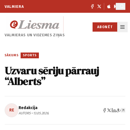
VALMIERA
ABONĒT
VALMIERAS UN
VIDZEMES ZIŅAS
SĀKUMS
/
SPORTS
Uzvaru sēriju pārrauj
“Alberts”
Redakcija
RE
AUTORS • 13.05.2026.