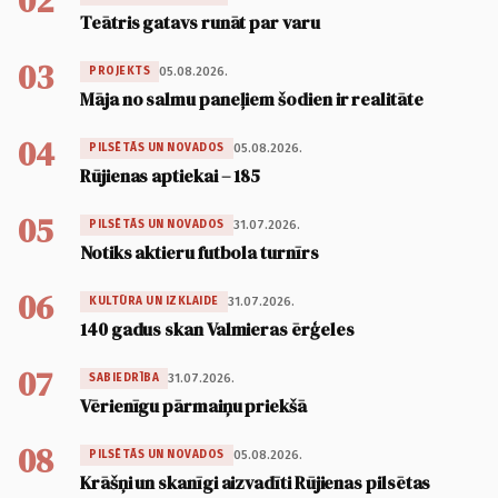
02
Teātris gatavs runāt par varu
03
05.08.2026.
PROJEKTS
Māja no salmu paneļiem šodien ir realitāte
04
05.08.2026.
PILSĒTĀS UN NOVADOS
Rūjienas aptiekai – 185
05
31.07.2026.
PILSĒTĀS UN NOVADOS
Notiks aktieru futbola turnīrs
06
31.07.2026.
KULTŪRA UN IZKLAIDE
140 gadus skan Valmieras ērģeles
07
31.07.2026.
SABIEDRĪBA
Vērienīgu pārmaiņu priekšā
08
05.08.2026.
PILSĒTĀS UN NOVADOS
Krāšņi un skanīgi aizvadīti Rūjienas pilsētas