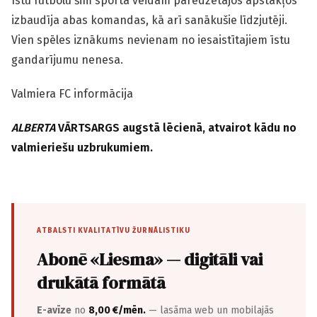
Īstu futbolu šim sporta veidam paredzētajos apstākļos
izbaudīja abas komandas, kā arī sanākušie līdzjutēji.
Vien spēles iznākums nevienam no iesaistītajiem īstu
gandarījumu nenesa.
Valmiera FC informācija
ALBERTA
VĀRTSARGS augstā lēcienā, atvairot kādu no
valmieriešu uzbrukumiem.
ATBALSTI KVALITATĪVU ŽURNĀLISTIKU
Abonē «Liesma» — digitāli vai
drukātā formātā
E-avīze
no
8,00 €/mēn.
— lasāma web un mobilajās