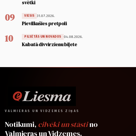
svētki
09
31.07.2026.
VIESIS
Pievilkušies pretpoli
10
04.08.2026.
PILSĒTĀS UN NOVADOS
Kabatā divvirzienu biļete
VALMIERAS UN VIDZEMES ZIŅAS
Notikumi,
cilvēki un stāsti
no
Valmieras un Vidzemes.