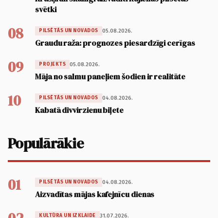
svētki
08
05.08.2026.
PILSĒTĀS UN NOVADOS
Graudu raža: prognozes piesardzīgi cerīgas
09
05.08.2026.
PROJEKTS
Māja no salmu paneļiem šodien ir realitāte
10
04.08.2026.
PILSĒTĀS UN NOVADOS
Kabatā divvirzienu biļete
Populārākie
01
04.08.2026.
PILSĒTĀS UN NOVADOS
Aizvadītas mājas kafejnīcu dienas
31.07.2026.
KULTŪRA UN IZKLAIDE