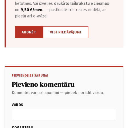
lietotnēs. Vai izvēlies
drukāto laikrakstu «Liesma»
no
9,50 €/mēn.
— pastkastē trīs reizes nedēļā, ar
pieeju arī e-avīzei.
ABONĒT
VISI PIEDĀVĀJUMI
PIEVIENOJIES SARUNAI
Pievieno komentāru
Komentēt vari arī anonīmi — pietiek norādīt vārdu.
VĀRDS
KOMENTĀRS