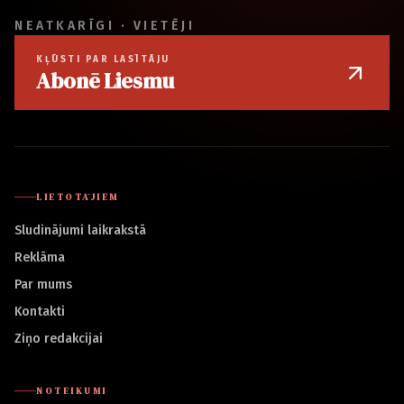
NEATKARĪGI · VIETĒJI
KĻŪSTI PAR LASĪTĀJU
Abonē Liesmu
LIETOTĀJIEM
Sludinājumi laikrakstā
Reklāma
Par mums
Kontakti
Ziņo redakcijai
NOTEIKUMI