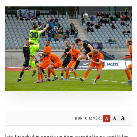
A
A
A
BURTU IZMĒRS