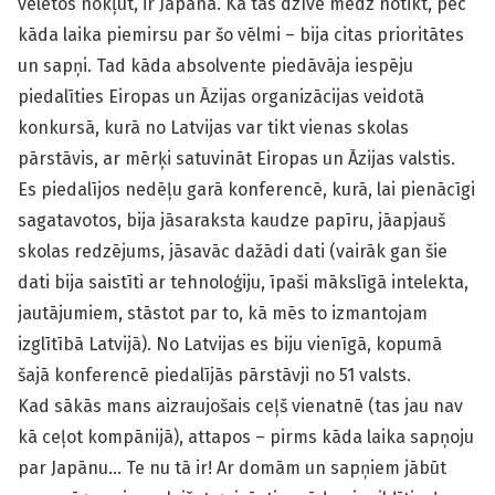
vēlētos nokļūt, ir Japāna. Kā tas dzīvē mēdz notikt, pēc
kāda laika piemirsu par šo vēlmi – bija citas prioritātes
un sapņi. Tad kāda absolvente piedāvāja iespēju
piedalīties Eiropas un Āzijas organizācijas veidotā
konkursā, kurā no Latvijas var tikt vienas skolas
pārstāvis, ar mērķi satuvināt Eiropas un Āzijas valstis.
Es piedalījos nedēļu garā konferencē, kurā, lai pienācīgi
sagatavotos, bija jāsaraksta kaudze papīru, jāapjauš
skolas redzējums, jāsavāc dažādi dati (vairāk gan šie
dati bija saistīti ar tehnoloģiju, īpaši mākslīgā intelekta,
jautājumiem, stāstot par to, kā mēs to izmantojam
izglītībā Latvijā). No Latvijas es biju vienīgā, kopumā
šajā konferencē piedalījās pārstāvji no 51 valsts.
Kad sākās mans aizraujošais ceļš vienatnē (tas jau nav
kā ceļot kompānijā), attapos – pirms kāda laika sapņoju
par Japānu… Te nu tā ir! Ar domām un sapņiem jābūt