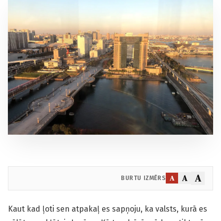
A
A
A
BURTU IZMĒRS
Kaut kad ļoti sen atpakaļ es sapņoju, ka valsts, kurā es