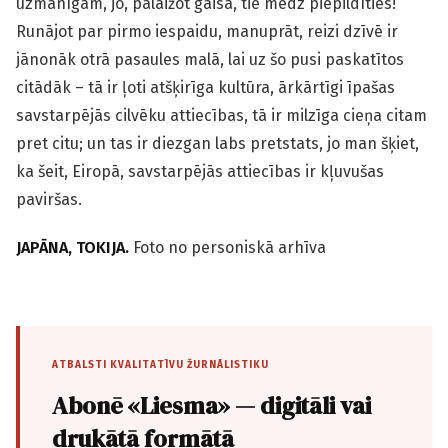
uzmanīgam, jo, palaižot gaisā, tie mēdz piepildīties!
Runājot par pirmo iespaidu, manuprāt, reizi dzīvē ir
jānonāk otrā pasaules malā, lai uz šo pusi paskatītos
citādāk – tā ir ļoti atšķirīga kultūra, ārkārtīgi īpašas
savstarpējās cilvēku attiecības, tā ir milzīga cieņa citam
pret citu; un tas ir diezgan labs pretstats, jo man šķiet,
ka šeit, Eiropā, savstarpējās attiecības ir kļuvušas
paviršas.
JAPĀNA, TOKIJA.
Foto no personiskā arhīva
ATBALSTI KVALITATĪVU ŽURNĀLISTIKU
Abonē «Liesma» — digitāli vai
drukātā formātā