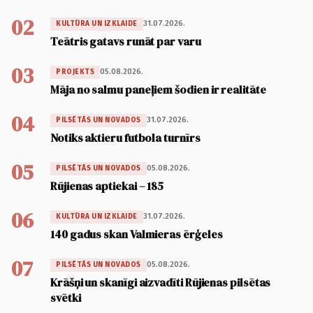
02
31.07.2026.
KULTŪRA UN IZKLAIDE
Teātris gatavs runāt par varu
03
05.08.2026.
PROJEKTS
Māja no salmu paneļiem šodien ir realitāte
04
31.07.2026.
PILSĒTĀS UN NOVADOS
Notiks aktieru futbola turnīrs
05
05.08.2026.
PILSĒTĀS UN NOVADOS
Rūjienas aptiekai – 185
06
31.07.2026.
KULTŪRA UN IZKLAIDE
140 gadus skan Valmieras ērģeles
07
05.08.2026.
PILSĒTĀS UN NOVADOS
Krāšņi un skanīgi aizvadīti Rūjienas pilsētas
svētki