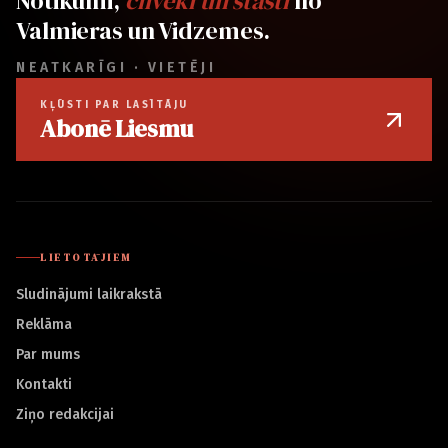
Notikumi,
cilvēki un stāsti
no
Valmieras un Vidzemes.
NEATKARĪGI · VIETĒJI
KĻŪSTI PAR LASĪTĀJU
Abonē Liesmu
LIETOTĀJIEM
Sludinājumi laikrakstā
Reklāma
Par mums
Kontakti
Ziņo redakcijai