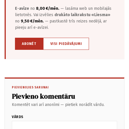
E-avīze
no
8,00 €/mēn.
— lasāma web un mobilajās
lietotnēs. Vai izvēlies
drukāto laikrakstu «Liesma»
no
9,50 €/mēn.
— pastkastē trīs reizes nedēļā, ar
pieeju arī e-avīzei.
ABONĒT
VISI PIEDĀVĀJUMI
PIEVIENOJIES SARUNAI
Pievieno komentāru
Komentēt vari arī anonīmi — pietiek norādīt vārdu.
VĀRDS