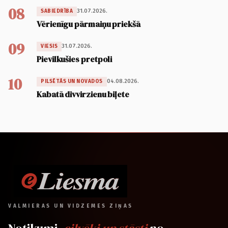
08
31.07.2026.
SABIEDRĪBA
Vērienīgu pārmaiņu priekšā
09
31.07.2026.
VIESIS
Pievilkušies pretpoli
10
04.08.2026.
PILSĒTĀS UN NOVADOS
Kabatā divvirzienu biļete
VALMIERAS UN VIDZEMES ZIŅAS