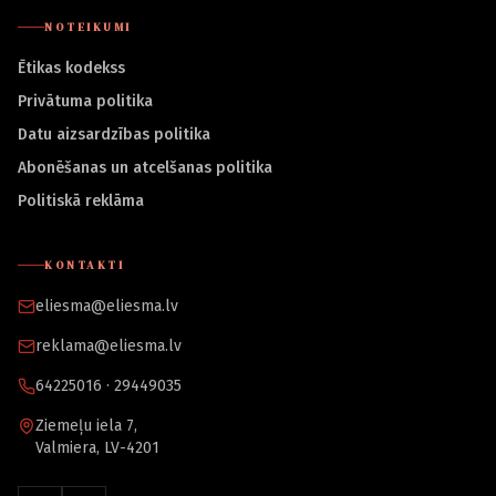
NOTEIKUMI
Ētikas kodekss
Privātuma politika
Datu aizsardzības politika
Abonēšanas un atcelšanas politika
Politiskā reklāma
KONTAKTI
eliesma@eliesma.lv
reklama@eliesma.lv
64225016 · 29449035
Ziemeļu iela 7,
Valmiera, LV-4201