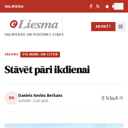
VALMIERA
ABONĒT
VALMIERAS UN
VIDZEMES ZIŅAS
SĀKUMS
/
PIE MUMS UN CITUR
Stāvēt pāri ikdienai
Daniels Kevins Berkans
DA
AUTORS • 21.02.2020.