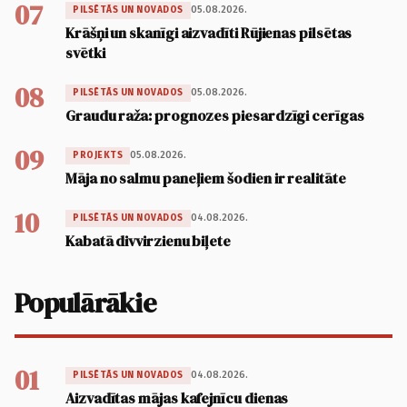
07
05.08.2026.
PILSĒTĀS UN NOVADOS
Krāšņi un skanīgi aizvadīti Rūjienas pilsētas
svētki
08
05.08.2026.
PILSĒTĀS UN NOVADOS
Graudu raža: prognozes piesardzīgi cerīgas
09
05.08.2026.
PROJEKTS
Māja no salmu paneļiem šodien ir realitāte
10
04.08.2026.
PILSĒTĀS UN NOVADOS
Kabatā divvirzienu biļete
Populārākie
01
04.08.2026.
PILSĒTĀS UN NOVADOS
Aizvadītas mājas kafejnīcu dienas