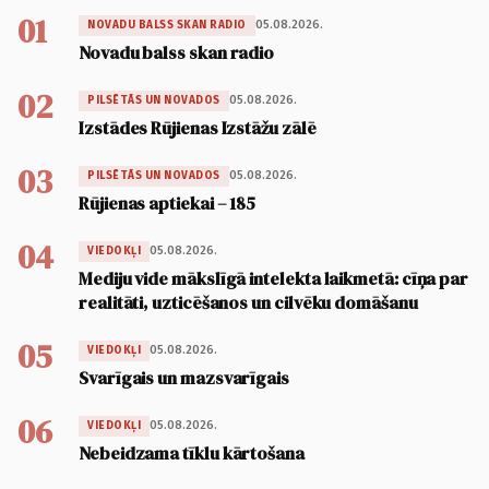
01
05.08.2026.
NOVADU BALSS SKAN RADIO
Novadu balss skan radio
02
05.08.2026.
PILSĒTĀS UN NOVADOS
Izstādes Rūjienas Izstāžu zālē
03
05.08.2026.
PILSĒTĀS UN NOVADOS
Rūjienas aptiekai – 185
04
05.08.2026.
VIEDOKĻI
Mediju vide mākslīgā intelekta laikmetā: cīņa par
realitāti, uzticēšanos un cilvēku domāšanu
05
05.08.2026.
VIEDOKĻI
Svarīgais un mazsvarīgais
06
05.08.2026.
VIEDOKĻI
Nebeidzama tīklu kārtošana