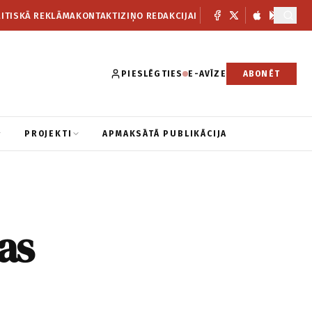
ITISKĀ REKLĀMA
KONTAKTI
ZIŅO REDAKCIJAI
PIESLĒGTIES
E-AVĪZE
ABONĒT
PROJEKTI
APMAKSĀTĀ PUBLIKĀCIJA
as