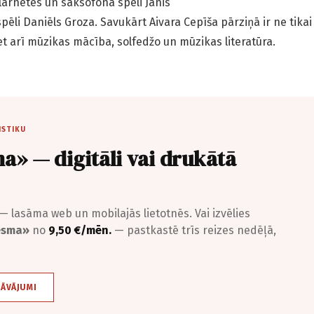
klarnetes un saksofona spēli Jānis
pēli Daniēls Groza. Savukārt Aivara Cepīša pārziņā ir ne tikai
et arī mūzikas mācība, solfedžo un mūzikas literatūra.
ISTIKU
a» — digitāli vai drukātā
— lasāma web un mobilajās lietotnēs. Vai izvēlies
iesma»
no
9,50 €/mēn.
— pastkastē trīs reizes nedēļā,
DĀVĀJUMI