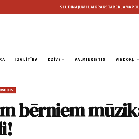
SLUDINĀJUMI LAIKRAKSTĀ
REKLĀMA
POL
RA
IZGLĪTĪBA
DZĪVE
VALMIERIETIS
VIEDOKĻI
OVADOS
im bērniem mūzik
i!