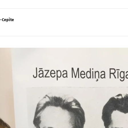
-Cepīte