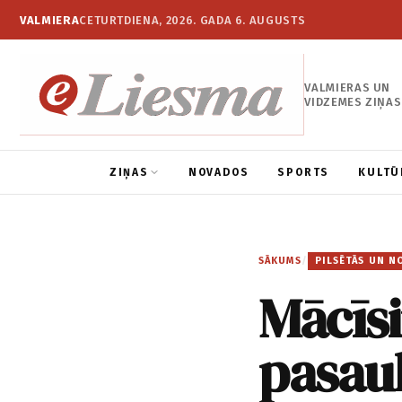
VALMIERA
CETURTDIENA, 2026. GADA 6. AUGUSTS
VALMIERAS UN
VIDZEMES ZIŅAS
ZIŅAS
NOVADOS
SPORTS
KULTŪ
SĀKUMS
/
PILSĒTĀS UN N
Mācīs
pasaul