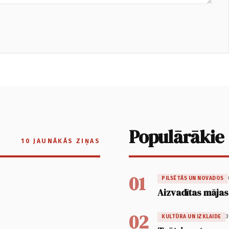
Populārākie
10 JAUNĀKĀS ZIŅAS
01
PILSĒTĀS UN NOVADOS
Aizvadītas mājas
02
3
KULTŪRA UN IZKLAIDE