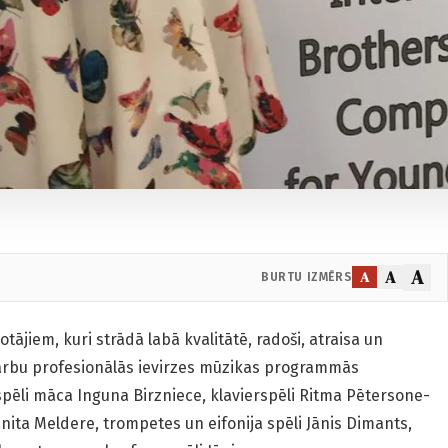
A
A
A
BURTU IZMĒRS
tājiem, kuri strādā labā kvalitātē, radoši, atraisa un
rbu profesionālās ievirzes mūzikas programmās
spēli māca Inguna Birzniece, klavierspēli Ritma Pētersone-
anita Meldere, trompetes un eifonija spēli Jānis Dimants,