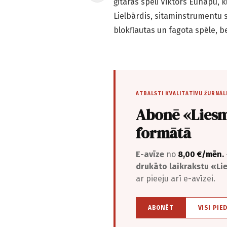
ģitāras spēli Viktors Eunapu, 
Lielbārdis, sitaminstrumentu s
blokflautas un fagota spēle, b
ATBALSTI KVALITATĪVU ŽURNĀL
Abonē «Liesm
formātā
E-avīze
no
8,00 €/mēn.
drukāto laikrakstu «L
ar pieeju arī e-avīzei.
ABONĒT
VISI PIE