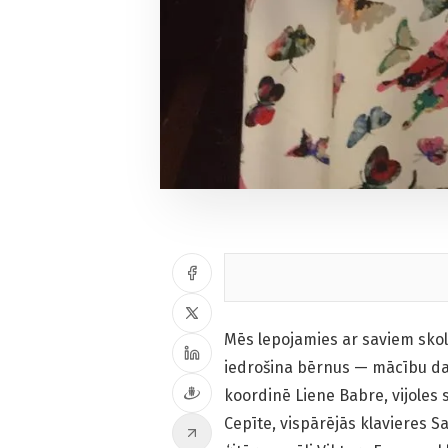
Mēs lepojamies ar saviem skolo
iedrošina bērnus — mācību da
koordinē Liene Babre, vijoles 
Cepīte, vispārējās klavieres S