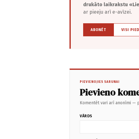
drukāto laikrakstu «L
ar pieeju arī e-avīzei.
ABONĒT
VISI PIE
PIEVIENOJIES SARUNAI
Pievieno kom
Komentēt vari arī anonīmi — p
VĀRDS