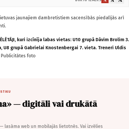
 Lietuvas jaunajiem dambretistiem sacensībās piedalījās arī
ti.
ĒTĀJI, kuri izcīnīja labas vietas: U10 grupā Dāvim Brolim 3.
a, U8 grupā Gabrielai Knostenbergai 7. vieta. Treneri Uldis
.
Publicitātes foto
ISTIKU
a» — digitāli vai drukātā
— lasāma web un mobilajās lietotnēs. Vai izvēlies