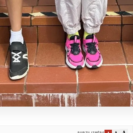
A
A
A
BURTU IZMĒRS