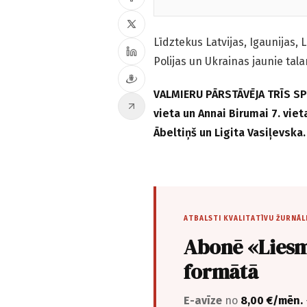
Līdztekus Latvijas, Igaunijas,
Polijas un Ukrainas jaunie talan
VALMIERU PĀRSTĀVĒJA TRĪS SPĒL
vieta un Annai Birumai 7. viet
Ābeltiņš un Ligita Vasiļevska
ATBALSTI KVALITATĪVU ŽURNĀL
Abonē «Liesm
formātā
E-avīze
no
8,00 €/mēn.