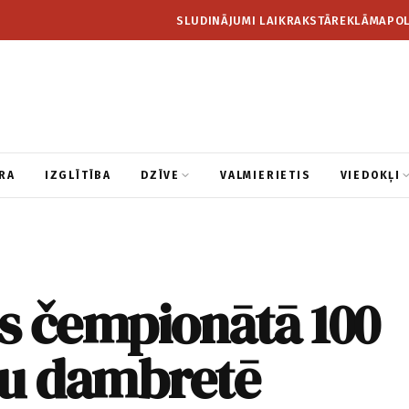
SLUDINĀJUMI LAIKRAKSTĀ
REKLĀMA
POL
RA
IZGLĪTĪBA
DZĪVE
VALMIERIETIS
VIEDOKĻI
as čempionātā 100
ņu dambretē