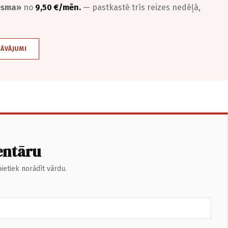
iesma»
no
9,50 €/mēn.
— pastkastē trīs reizes nedēļā,
DĀVĀJUMI
entāru
ietiek norādīt vārdu.