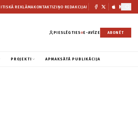
ITISKĀ REKLĀMA
KONTAKTI
ZIŅO REDAKCIJAI
PIESLĒGTIES
E-AVĪZE
ABONĒT
PROJEKTI
APMAKSĀTĀ PUBLIKĀCIJA