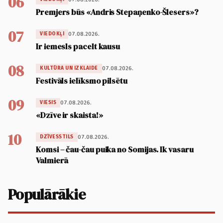
06
Premjers būs «Andris Stepaņenko-Šlesers»?
07
07.08.2026.
VIEDOKĻI
Ir iemesls pacelt kausu
08
07.08.2026.
KULTŪRA UN IZKLAIDE
Festivāls ielīksmo pilsētu
09
07.08.2026.
VIESIS
«Dzīve ir skaista!»
10
07.08.2026.
DZĪVESSTILS
Komsi – čau-čau puika no Somijas. Ik vasaru
Valmierā
Populārākie