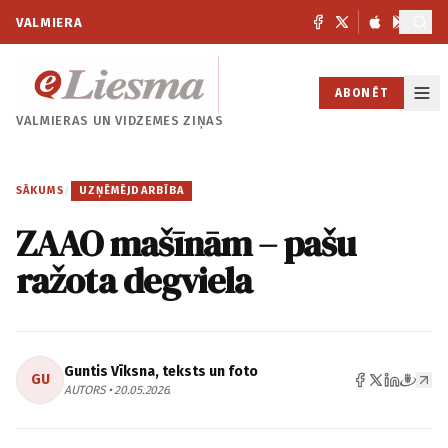
VALMIERA
ABONĒT
VALMIERAS UN
VIDZEMES ZIŅAS
SĀKUMS
/
UZŅĒMĒJDARBĪBA
ZAAO mašīnām – pašu
ražota degviela
Guntis Vīksna, teksts un foto
GU
AUTORS • 20.05.2026.