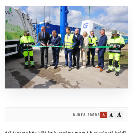
A
A
A
BURTU IZMĒRS