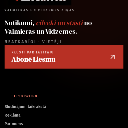
VALMIERAS UN VIDZEMES ZIŅAS
Notikumi,
cilvēki un stāsti
no
Valmieras un Vidzemes.
NEATKARĪGI · VIETĒJI
KĻŪSTI PAR LASĪTĀJU
Abonē Liesmu
LIETOTĀJIEM
Sludinājumi laikrakstā
Reklāma
Par mums