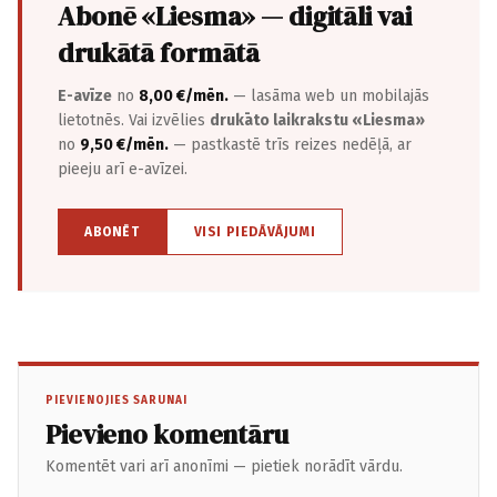
Abonē «Liesma» — digitāli vai
drukātā formātā
E-avīze
no
8,00 €/mēn.
— lasāma web un mobilajās
lietotnēs. Vai izvēlies
drukāto laikrakstu «Liesma»
no
9,50 €/mēn.
— pastkastē trīs reizes nedēļā, ar
pieeju arī e-avīzei.
ABONĒT
VISI PIEDĀVĀJUMI
PIEVIENOJIES SARUNAI
Pievieno komentāru
Komentēt vari arī anonīmi — pietiek norādīt vārdu.