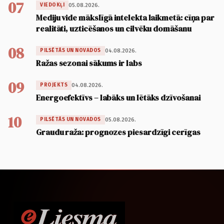
07
05.08.2026.
VIEDOKĻI
Mediju vide mākslīgā intelekta laikmetā: cīņa par
realitāti, uzticēšanos un cilvēku domāšanu
08
04.08.2026.
PILSĒTĀS UN NOVADOS
Ražas sezonai sākums ir labs
09
04.08.2026.
PROJEKTS
Energoefektīvs – labāks un lētāks dzīvošanai
10
05.08.2026.
PILSĒTĀS UN NOVADOS
Graudu raža: prognozes piesardzīgi cerīgas