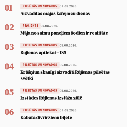
01
04.08.2026.
PILSĒTĀS UN NOVADOS
Aizvadītas mājas kafejnīcu dienas
02
05.08.2026.
PROJEKTS
Māja no salmu paneļiem šodien ir realitāte
03
05.08.2026.
PILSĒTĀS UN NOVADOS
Rūjienas aptiekai – 185
04
05.08.2026.
PILSĒTĀS UN NOVADOS
Krāšņi un skanīgi aizvadīti Rūjienas pilsētas
svētki
05
05.08.2026.
PILSĒTĀS UN NOVADOS
Izstādes Rūjienas Izstāžu zālē
06
04.08.2026.
PILSĒTĀS UN NOVADOS
Kabatā divvirzienu biļete