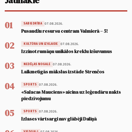
Jaunākie
01
07.08.2026.
SABIEDRĪBA
Pusaudžu resursu centram Valmierā – 5!
02
07.08.2026.
KULTŪRA UN IZKLAIDE
Izzinot rumāņu unikālos kreklu izšuvumus
03
07.08.2026.
NEDĒĻAS NOGALE
Laikmetīgās mākslas izstāde Strenčos
04
07.08.2026.
SPORTS
«Salacas Mauciens» aicina uz leģendāru nakts
piedzīvojumu
05
07.08.2026.
SPORTS
Izlases vārtsargi nav glābēji Daliņā
07.08.2026.
VIEDOKĻI