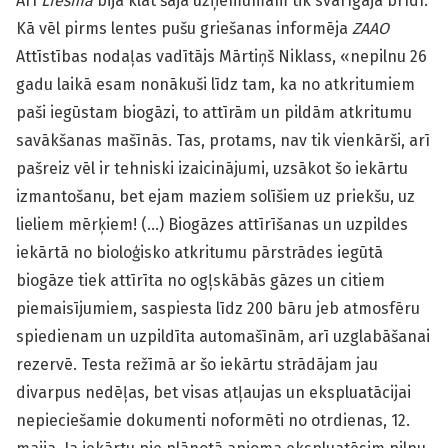
Arī
Liesma
bija klāt šajā uzņēmumam tik svarīgajā brīdī.
Kā vēl pirms lentes pušu griešanas informēja
ZAAO
Attīstības nodaļas vadītājs Mārtiņš Niklass, «nepilnu 26
gadu laikā esam nonākuši līdz tam, ka no atkritumiem
paši iegūstam biogāzi, to attīrām un pildām atkritumu
savākšanas mašīnās. Tas, protams, nav tik vienkārši, arī
pašreiz vēl ir tehniski izaicinājumi, uzsākot šo iekārtu
izmantošanu, bet ejam maziem solīšiem uz priekšu, uz
lieliem mērķiem! (…) Biogāzes attīrīšanas un uzpildes
iekārtā no bioloģisko atkritumu pārstrādes iegūtā
biogāze tiek attīrīta no ogļskābās gāzes un citiem
piemaisījumiem, saspiesta līdz 200 bāru jeb atmosfēru
spiedienam un uzpildīta automašīnām, arī uzglabāšanai
rezervē. Testa režīmā ar šo iekārtu strādājam jau
divarpus nedēļas, bet visas atļaujas un ekspluatācijai
nepieciešamie dokumenti noformēti no otrdienas, 12.