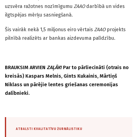
uzsvēra ražotnes nozīmīgumu
ZAAO
darbībā un vides
ilgtspējas mērķu sasniegšanā.
Šis vairāk nekā 1,5 miljonus eiro vērtais
ZAAO
projekts
pilnībā realizēts ar bankas aizdevuma palīdzību.
BRAUKSIM ARVIEN
ZAĻĀK
! Par to pārliecināti (otrais no
kreisās) Kaspars Melnis, Gints Kukainis, Mārtiņš
Niklass un pārējie lentes griešanas ceremonijas
dalībnieki.
ATBALSTI KVALITATĪVU ŽURNĀLISTIKU