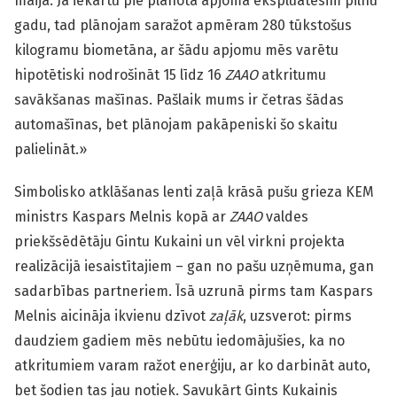
maija. Ja iekārtu pie plānotā apjoma ekspluatēsim pilnu
gadu, tad plānojam saražot apmēram 280 tūkstošus
kilogramu biometāna, ar šādu apjomu mēs varētu
hipotētiski nodrošināt 15 līdz 16
ZAAO
atkritumu
savākšanas mašīnas. Pašlaik mums ir četras šādas
automašīnas, bet plānojam pakāpeniski šo skaitu
palielināt.»
Simbolisko atklāšanas lenti zaļā krāsā pušu grieza KEM
ministrs Kaspars Melnis kopā ar
ZAAO
valdes
priekšsēdētāju Gintu Kukaini un vēl virkni projekta
realizācijā iesaistītajiem – gan no pašu uzņēmuma, gan
sadarbības partneriem. Īsā uzrunā pirms tam Kaspars
Melnis aicināja ikvienu dzīvot
zaļāk
, uzsverot: pirms
daudziem gadiem mēs nebūtu iedomājušies, ka no
atkritumiem varam ražot enerģiju, ar ko darbināt auto,
bet šodien tas jau notiek. Savukārt Gints Kukainis