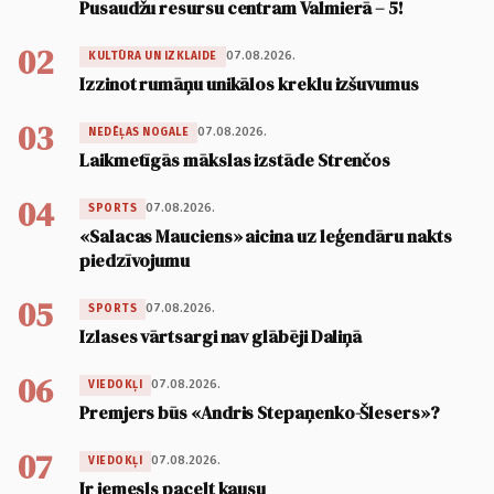
Pusaudžu resursu centram Valmierā – 5!
02
07.08.2026.
KULTŪRA UN IZKLAIDE
Izzinot rumāņu unikālos kreklu izšuvumus
03
07.08.2026.
NEDĒĻAS NOGALE
Laikmetīgās mākslas izstāde Strenčos
04
07.08.2026.
SPORTS
«Salacas Mauciens» aicina uz leģendāru nakts
piedzīvojumu
05
07.08.2026.
SPORTS
Izlases vārtsargi nav glābēji Daliņā
06
07.08.2026.
VIEDOKĻI
Premjers būs «Andris Stepaņenko-Šlesers»?
07
07.08.2026.
VIEDOKĻI
Ir iemesls pacelt kausu