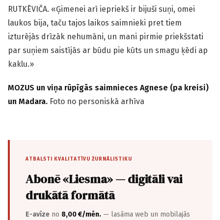
RUTKĒVIČA. «Ģimenei arī iepriekš ir bijuši suņi, omei
laukos bija, taču tajos laikos saimnieki pret tiem
izturējās drīzāk nehumāni, un mani pirmie priekšstati
par suņiem sais­tījās ar būdu pie kūts un smagu ķēdi ap
kaklu.»
MOZUS un viņa rūpīgās saimnieces Agnese (pa kreisi)
un Madara.
Foto no personiskā arhīva
ATBALSTI KVALITATĪVU ŽURNĀLISTIKU
Abonē «Liesma» — digitāli vai
drukātā formātā
E-avīze
no
8,00 €/mēn.
— lasāma web un mobilajās