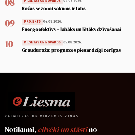
08
04.08.2026.
PILSĒTĀS UN NOVADOS
Ražas sezonai sākums ir labs
09
04.08.2026.
PROJEKTS
Energoefektīvs – labāks un lētāks dzīvošanai
10
05.08.2026.
PILSĒTĀS UN NOVADOS
Graudu raža: prognozes piesardzīgi cerīgas
VALMIERAS UN VIDZEMES ZIŅAS
Notikumi,
cilvēki un stāsti
no