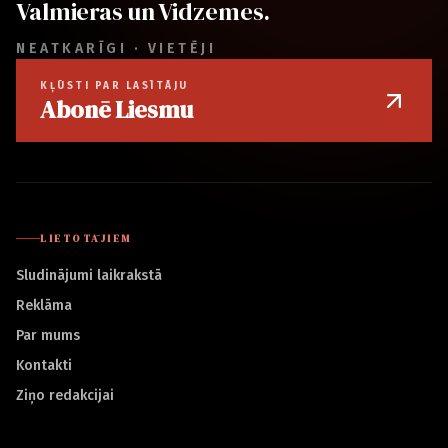
Valmieras un Vidzemes.
NEATKARĪGI · VIETĒJI
KĻŪSTI PAR LASĪTĀJU
Abonē Liesmu
LIETOTĀJIEM
Sludinājumi laikrakstā
Reklāma
Par mums
Kontakti
Ziņo redakcijai