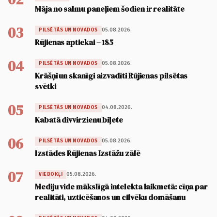
Māja no salmu paneļiem šodien ir realitāte
03
05.08.2026.
PILSĒTĀS UN NOVADOS
Rūjienas aptiekai – 185
04
05.08.2026.
PILSĒTĀS UN NOVADOS
Krāšņi un skanīgi aizvadīti Rūjienas pilsētas
svētki
05
04.08.2026.
PILSĒTĀS UN NOVADOS
Kabatā divvirzienu biļete
06
05.08.2026.
PILSĒTĀS UN NOVADOS
Izstādes Rūjienas Izstāžu zālē
07
05.08.2026.
VIEDOKĻI
Mediju vide mākslīgā intelekta laikmetā: cīņa par
realitāti, uzticēšanos un cilvēku domāšanu