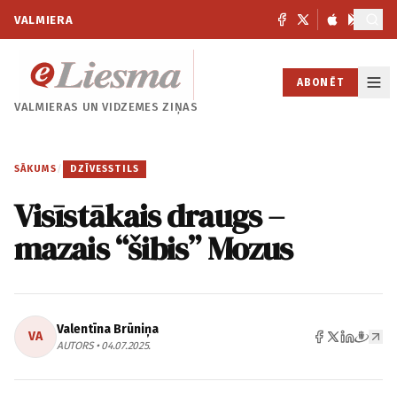
VALMIERA
ABONĒT
VALMIERAS UN
VIDZEMES ZIŅAS
SĀKUMS
/
DZĪVESSTILS
Visīstākais draugs –
mazais “šibis” Mozus
Valentīna Brūniņa
VA
AUTORS • 04.07.2025.