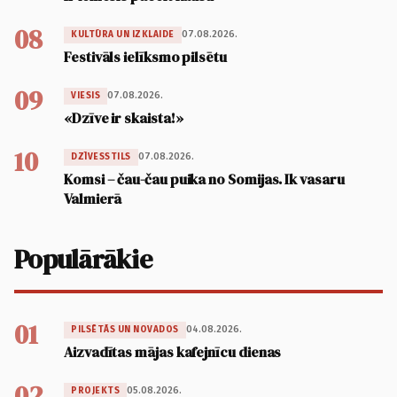
08
07.08.2026.
KULTŪRA UN IZKLAIDE
Festivāls ielīksmo pilsētu
09
07.08.2026.
VIESIS
«Dzīve ir skaista!»
10
07.08.2026.
DZĪVESSTILS
Komsi – čau-čau puika no Somijas. Ik vasaru
Valmierā
Populārākie
01
04.08.2026.
PILSĒTĀS UN NOVADOS
Aizvadītas mājas kafejnīcu dienas
02
05.08.2026.
PROJEKTS