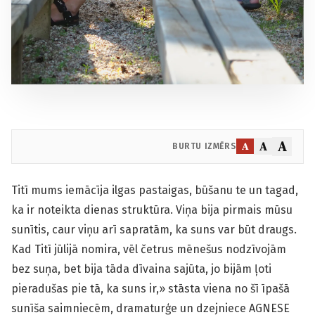
A
A
A
BURTU IZMĒRS
Titī mums iemācīja ilgas pastaigas, būšanu te un tagad,
ka ir noteikta dienas struktūra. Viņa bija pirmais mūsu
sunītis, caur viņu arī sapratām, ka suns var būt draugs.
Kad Titī jūlijā nomira, vēl četrus mēnešus nodzīvojām
bez suņa, bet bija tāda dīvaina sajūta, jo bijām ļoti
pieradušas pie tā, ka suns ir,» stāsta viena no šī īpašā
sunīša saimniecēm, dramaturģe un dzejniece AGNESE