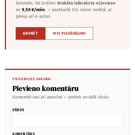
lietotnēs. Vai izvēlies
drukāto laikrakstu «Liesma»
no
9,50 €/mēn.
— pastkastē trīs reizes nedēļā, ar
pieeju arī e-avīzei.
ABONĒT
VISI PIEDĀVĀJUMI
PIEVIENOJIES SARUNAI
Pievieno komentāru
Komentēt vari arī anonīmi — pietiek norādīt vārdu.
VĀRDS
KOMENTĀRS