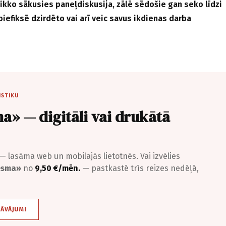
ikko sākusies paneļdiskusija, zālē sēdošie gan seko līdzi
piefiksē dzirdēto vai arī veic savus ikdienas darba
ISTIKU
a» — digitāli vai drukātā
— lasāma web un mobilajās lietotnēs. Vai izvēlies
iesma»
no
9,50 €/mēn.
— pastkastē trīs reizes nedēļā,
DĀVĀJUMI