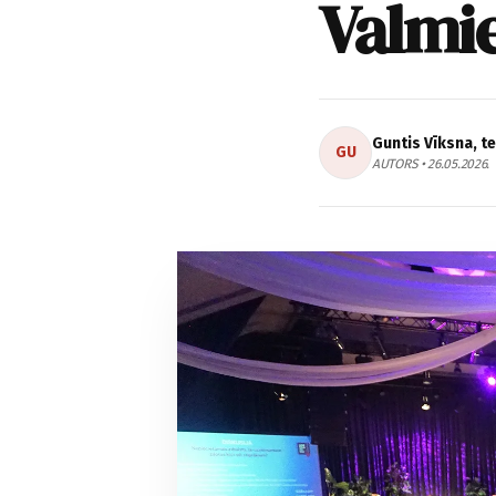
Valmi
Guntis Vīksna, t
GU
AUTORS • 26.05.2026.