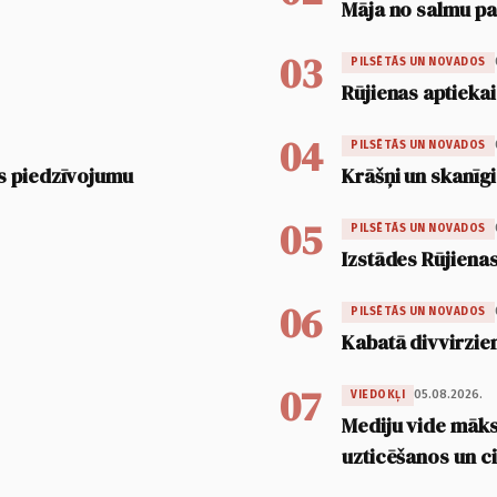
Māja no salmu pan
03
PILSĒTĀS UN NOVADOS
Rūjienas aptiekai
04
PILSĒTĀS UN NOVADOS
s piedzīvojumu
Krāšņi un skanīgi
05
PILSĒTĀS UN NOVADOS
Izstādes Rūjienas
06
PILSĒTĀS UN NOVADOS
Kabatā divvirzien
07
05.08.2026.
VIEDOKĻI
Mediju vide māksl
uzticēšanos un 