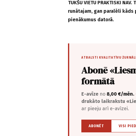
TUKŠU VIETU PRAKTISKI NAV. T
runātajam, gan paralēli kāds 
pienākumus datorā.
ATBALSTI KVALITATĪVU ŽURNĀL
Abonē «Liesm
formātā
E-avīze
no
8,00 €/mēn.
drukāto laikrakstu «L
ar pieeju arī e-avīzei.
ABONĒT
VISI PIE