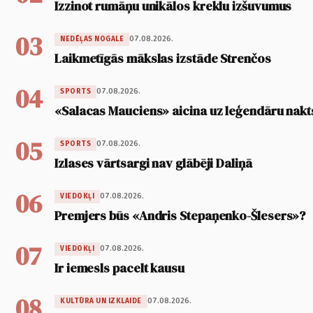
Izzinot rumāņu unikālos kreklu izšuvumus
03
07.08.2026.
NEDĒĻAS NOGALE
Laikmetīgās mākslas izstāde Strenčos
04
07.08.2026.
SPORTS
«Salacas Mauciens» aicina uz leģendāru nakt
05
07.08.2026.
SPORTS
Izlases vārtsargi nav glābēji Daliņā
06
07.08.2026.
VIEDOKĻI
Premjers būs «Andris Stepaņenko-Šlesers»?
07
07.08.2026.
VIEDOKĻI
Ir iemesls pacelt kausu
08
07.08.2026.
KULTŪRA UN IZKLAIDE