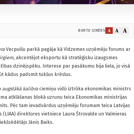
A
A
A
BURTU IZMĒRS
era
Vecpuišu parkā pagāja kā Vidzemes uzņēmēju forums ar
irgiem
, akcentējot eksportu kā stratēģisku izaugsmes
stības dzinējspēku. Interese par pasākumu bija liela, jo visā
būt kādus padsmit tukšus krēslus.
o
augstākā kalibra
ciemiņu vidū iztrūka ekonomikas ministrs
oruma atklāšanas blokā uzrunu teica Ekonomikas ministrijas
mits. Pēc tam ievadvārdus uzņēmēju forumam teica Latvijas
as (LIAA) direktores vietniece Laura Štrovalde un Valmieras
ekšsēdētājs Jānis Baiks.