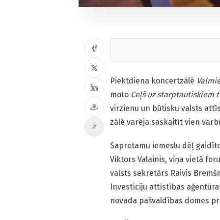
Piektdiena koncertzālē
Valmi
moto
Ceļš uz starptautiskiem
t
virzienu un būtisku valsts attī
zālē varēja saskaitīt vien var
Saprotamu iemeslu dēļ gaidīt
Viktors Valainis, viņa vietā f
valsts sekretārs Raivis Bremš
Investīciju attīstības aģentūr
novada pašvaldības domes pri