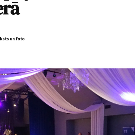
erā
eksts un foto