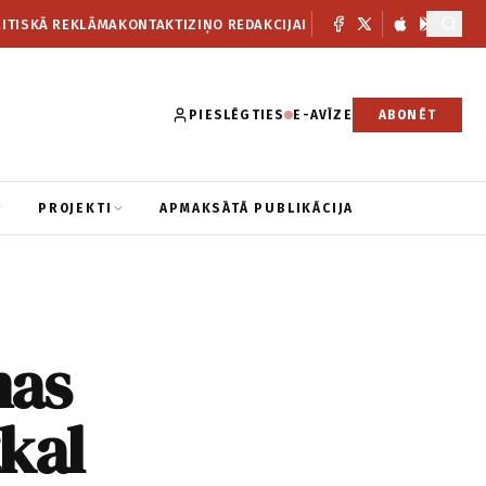
ITISKĀ REKLĀMA
KONTAKTI
ZIŅO REDAKCIJAI
PIESLĒGTIES
E-AVĪZE
ABONĒT
PROJEKTI
APMAKSĀTĀ PUBLIKĀCIJA
nas
tkal