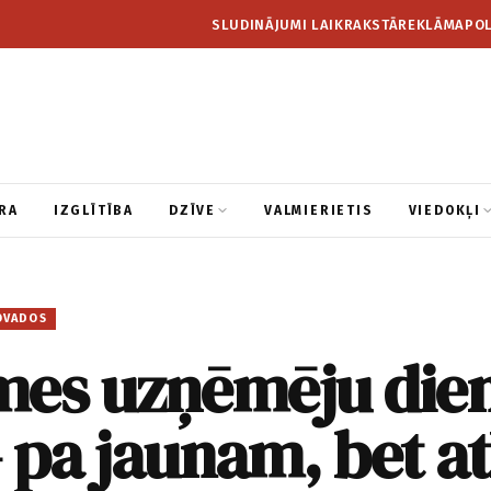
SLUDINĀJUMI LAIKRAKSTĀ
REKLĀMA
POL
RA
IZGLĪTĪBA
DZĪVE
VALMIERIETIS
VIEDOKĻI
OVADOS
mes uzņēmēju die
 pa jaunam, bet a