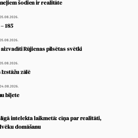
eļiem šodien ir realitāte
05.08.2026.
 – 185
05.08.2026.
 aizvadīti Rūjienas pilsētas svētki
05.08.2026.
 Izstāžu zālē
04.08.2026.
u biļete
īgā intelekta laikmetā: cīņa par realitāti,
cilvēku domāšanu