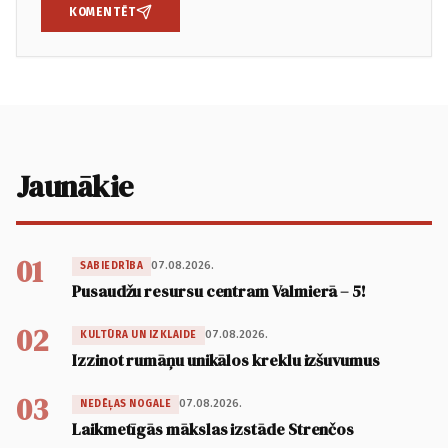
KOMENTĒT
Jaunākie
01
07.08.2026.
SABIEDRĪBA
Pusaudžu resursu centram Valmierā – 5!
02
07.08.2026.
KULTŪRA UN IZKLAIDE
Izzinot rumāņu unikālos kreklu izšuvumus
03
07.08.2026.
NEDĒĻAS NOGALE
Laikmetīgās mākslas izstāde Strenčos