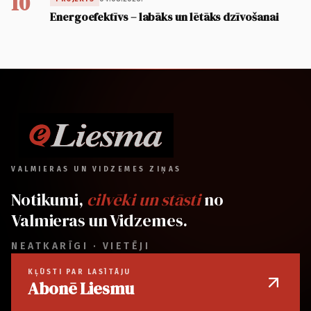
10
Energoefektīvs – labāks un lētāks dzīvošanai
VALMIERAS UN VIDZEMES ZIŅAS
Notikumi,
cilvēki un stāsti
no
Valmieras un Vidzemes.
NEATKARĪGI · VIETĒJI
KĻŪSTI PAR LASĪTĀJU
Abonē Liesmu