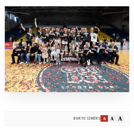
A
A
A
BURTU IZMĒRS