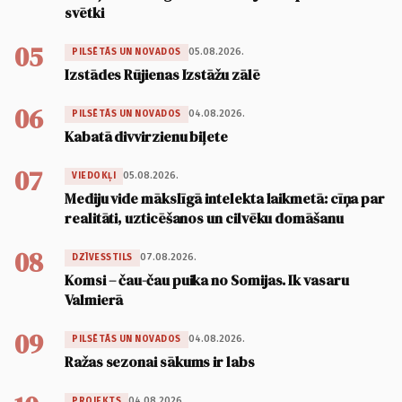
svētki
05
05.08.2026.
PILSĒTĀS UN NOVADOS
Izstādes Rūjienas Izstāžu zālē
06
04.08.2026.
PILSĒTĀS UN NOVADOS
Kabatā divvirzienu biļete
07
05.08.2026.
VIEDOKĻI
Mediju vide mākslīgā intelekta laikmetā: cīņa par
realitāti, uzticēšanos un cilvēku domāšanu
08
07.08.2026.
DZĪVESSTILS
Komsi – čau-čau puika no Somijas. Ik vasaru
Valmierā
09
04.08.2026.
PILSĒTĀS UN NOVADOS
Ražas sezonai sākums ir labs
04.08.2026.
PROJEKTS