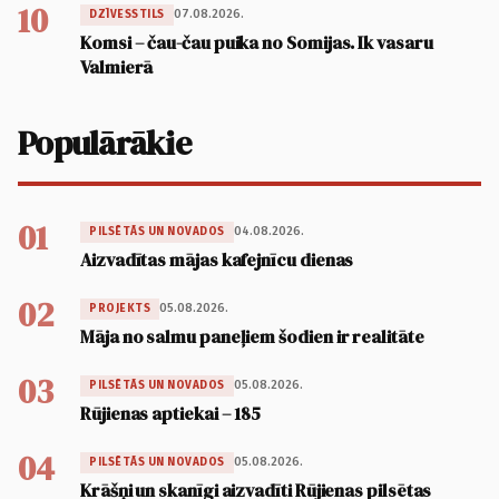
10
07.08.2026.
DZĪVESSTILS
Komsi – čau-čau puika no Somijas. Ik vasaru
Valmierā
Populārākie
01
04.08.2026.
PILSĒTĀS UN NOVADOS
Aizvadītas mājas kafejnīcu dienas
02
05.08.2026.
PROJEKTS
Māja no salmu paneļiem šodien ir realitāte
03
05.08.2026.
PILSĒTĀS UN NOVADOS
Rūjienas aptiekai – 185
04
05.08.2026.
PILSĒTĀS UN NOVADOS
Krāšņi un skanīgi aizvadīti Rūjienas pilsētas