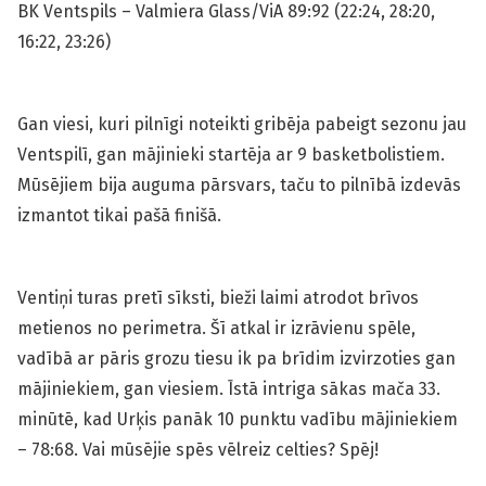
BK Ventspils – Valmiera Glass/ViA 89:92 (22:24, 28:20,
16:22, 23:26)
Gan viesi, kuri pilnīgi noteikti gribēja pabeigt sezonu jau
Ventspilī, gan mājinieki startēja ar 9 basketbolistiem.
Mūsējiem bija auguma pārsvars, taču to pilnībā izdevās
izmantot tikai pašā finišā.
Ventiņi turas pretī sīksti, bieži laimi atrodot brīvos
metienos no perimetra. Šī atkal ir izrāvienu spēle,
vadībā ar pāris grozu tiesu ik pa brīdim izvirzoties gan
mājiniekiem, gan viesiem. Īstā intriga sākas mača 33.
minūtē, kad Urķis panāk 10 punktu vadību mājiniekiem
– 78:68. Vai mūsējie spēs vēlreiz celties? Spēj!