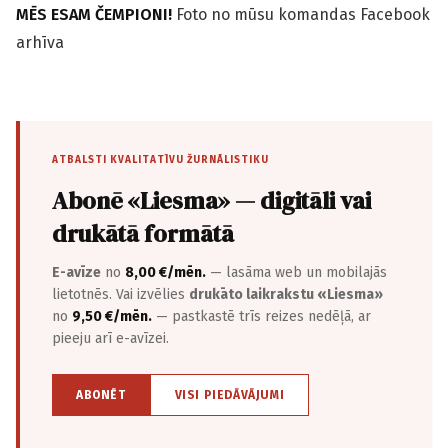
MĒS ESAM ČEMPIONI!
Foto no mūsu komandas Facebook
arhīva
ATBALSTI KVALITATĪVU ŽURNĀLISTIKU
Abonē «Liesma» — digitāli vai
drukātā formātā
E-avīze
no
8,00 €/mēn.
— lasāma web un mobilajās
lietotnēs. Vai izvēlies
drukāto laikrakstu «Liesma»
no
9,50 €/mēn.
— pastkastē trīs reizes nedēļā, ar
pieeju arī e-avīzei.
ABONĒT
VISI PIEDĀVĀJUMI