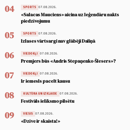
04
07.08.2026.
SPORTS
«Salacas Mauciens» aicina uz leģendāru nakts
piedzīvojumu
05
07.08.2026.
SPORTS
Izlases vārtsargi nav glābēji Daliņā
06
07.08.2026.
VIEDOKĻI
Premjers būs «Andris Stepaņenko-Šlesers»?
07
07.08.2026.
VIEDOKĻI
Ir iemesls pacelt kausu
08
07.08.2026.
KULTŪRA UN IZKLAIDE
Festivāls ielīksmo pilsētu
09
07.08.2026.
VIESIS
«Dzīve ir skaista!»