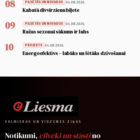
08
04.08.2026.
PILSĒTĀS UN NOVADOS
Kabatā divvirzienu biļete
09
04.08.2026.
PILSĒTĀS UN NOVADOS
Ražas sezonai sākums ir labs
10
04.08.2026.
PROJEKTS
Energoefektīvs – labāks un lētāks dzīvošanai
VALMIERAS UN VIDZEMES ZIŅAS
Notikumi,
cilvēki un stāsti
no