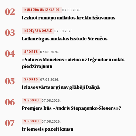
02
07.08.2026.
KULTŪRA UN IZKLAIDE
Izzinot rumāņu unikālos kreklu izšuvumus
03
07.08.2026.
NEDĒĻAS NOGALE
Laikmetīgās mākslas izstāde Strenčos
04
07.08.2026.
SPORTS
«Salacas Mauciens» aicina uz leģendāru nakts
piedzīvojumu
05
07.08.2026.
SPORTS
Izlases vārtsargi nav glābēji Daliņā
06
07.08.2026.
VIEDOKĻI
Premjers būs «Andris Stepaņenko-Šlesers»?
07
07.08.2026.
VIEDOKĻI
Ir iemesls pacelt kausu