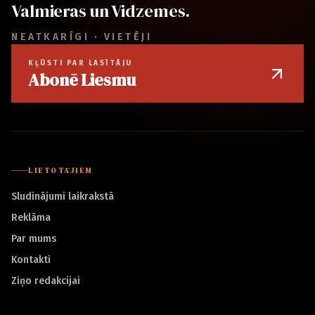
Valmieras un Vidzemes.
NEATKARĪGI · VIETĒJI
KĻŪSTI PAR LASĪTĀJU
Abonē Liesmu
LIETOTĀJIEM
Sludinājumi laikrakstā
Reklāma
Par mums
Kontakti
Ziņo redakcijai