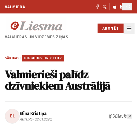
VALMIERA
ABONĒT
VALMIERAS UN
VIDZEMES ZIŅAS
SĀKUMS
/
PIE MUMS UN CITUR
Valmierieši palīdz
dzīvniekiem Austrālijā
Elīna Kristiņa
EL
AUTORS • 22.01.2020.