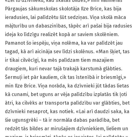
«Žēl to dzīvnieku, kad skatās bildes,» min Valmieras
Pārgaujas sākumskolas skolotāja Ilze Brice, kas bija
ieradusies, lai palīdzētu šūt sedziņas. Viņa skolā māca
mājturību un dabaszinības, tāpēc arī pašai bija radusies
ideja ko līdzīgu realizēt kopā ar saviem skolēniem.
Pamanot šo iespēju, viņa nolēma, ka var palīdzēt jau
tagad, kā arī aicināja sev līdzi skolēnus. «Man šķiet, tas
ir tikai cilvēcīgi, ka mēs palīdzam tiem mazajiem
draugiem, kuri nevar tajā trakajā karstumā glābties.
Šermuļi iet pār kauliem, cik tas īstenībā ir briesmīgi,»
min Ilze Brice. Viņa norāda, ka dzīvnieki jūt tādas lietas
kā cunami, bet uguns ar vēja palīdzību izplatās tik ļoti
ātri, ka cilvēks ar transporta palīdzību var glābties, bet
dzīvnieki nesaprot, kas notiek. «Lai arī daudzi saka, ka
šie ugunsgrēki – tā ir normāla dabas parādība, bet
redzēt tās bildes ar mirušajiem dzīvniekiem, lieliem un