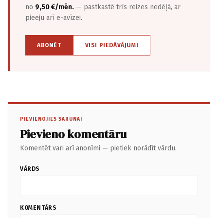
no
9,50 €/mēn.
— pastkastē trīs reizes nedēļā, ar
pieeju arī e-avīzei.
ABONĒT
VISI PIEDĀVĀJUMI
PIEVIENOJIES SARUNAI
Pievieno komentāru
Komentēt vari arī anonīmi — pietiek norādīt vārdu.
VĀRDS
KOMENTĀRS