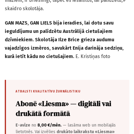
maziem, ir briesmīgi, tāpēc es iesaistos, lai palīdzētu,»
skaidro skolotāja.
GAN MAZS, GAN LIELS bija ieradies, lai dotu savu
ieguldījumu un palīdzētu Austrālijā cietušajiem
dzīvniekiem. Skolotāja Ilze Brice grieza audumu
vajadzīgos izmēros, savukārt Enija darināja sedziņu,
kurā ietīt kādu no cietušajiem.
E. Kristiņas foto
ATBALSTI KVALITATĪVU ŽURNĀLISTIKU
Abonē «Liesma» — digitāli vai
drukātā formātā
E-avīze
no
8,00 €/mēn.
— lasāma web un mobilajās
lietotnēs. Vai izvēlies
drukāto laikrakstu «Liesma»