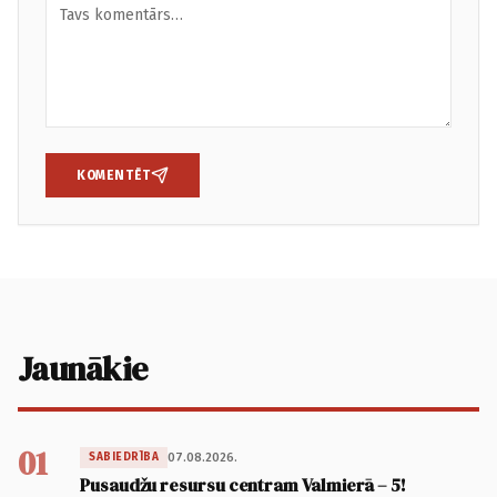
KOMENTĒT
Jaunākie
01
07.08.2026.
SABIEDRĪBA
Pusaudžu resursu centram Valmierā – 5!