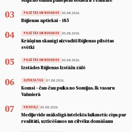
Māja no salmu paneļiem šodien ir realitāte
03
05.08.2026.
PILSĒTĀS UN NOVADOS
Rūjienas aptiekai – 185
04
05.08.2026.
PILSĒTĀS UN NOVADOS
Krāšņi un skanīgi aizvadīti Rūjienas pilsētas
svētki
05
05.08.2026.
PILSĒTĀS UN NOVADOS
Izstādes Rūjienas Izstāžu zālē
06
07.08.2026.
DZĪVESSTILS
Komsi – čau-čau puika no Somijas. Ik vasaru
Valmierā
07
05.08.2026.
VIEDOKĻI
Mediju vide mākslīgā intelekta laikmetā: cīņa par
realitāti, uzticēšanos un cilvēku domāšanu