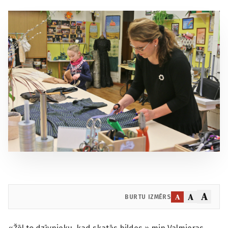
A
A
A
BURTU IZMĒRS