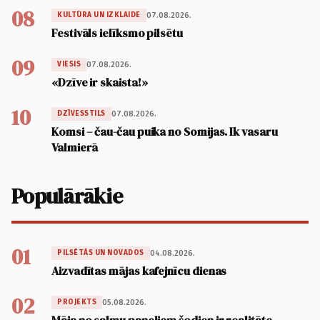
08
07.08.2026.
KULTŪRA UN IZKLAIDE
Festivāls ielīksmo pilsētu
09
07.08.2026.
VIESIS
«Dzīve ir skaista!»
10
07.08.2026.
DZĪVESSTILS
Komsi – čau-čau puika no Somijas. Ik vasaru
Valmierā
Populārākie
01
04.08.2026.
PILSĒTĀS UN NOVADOS
Aizvadītas mājas kafejnīcu dienas
02
05.08.2026.
PROJEKTS