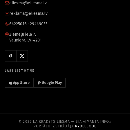
eliesma@eliesma.lv
reklama@eliesma.lv
64225016 · 29449035
Ziemeļu iela 7,
Valmiera, LV-4201
LASI LIETOTNĒ
App Store
Google Play
© 2026 LAIKRAKSTS LIESMA — SIA «IMANTA INFO»
PORTĀLU IZSTRĀDĀJA
RYDELCODE