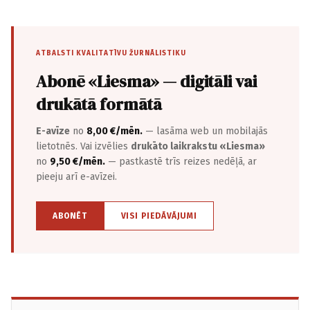
ATBALSTI KVALITATĪVU ŽURNĀLISTIKU
Abonē «Liesma» — digitāli vai
drukātā formātā
E-avīze
no
8,00 €/mēn.
— lasāma web un mobilajās
lietotnēs. Vai izvēlies
drukāto laikrakstu «Liesma»
no
9,50 €/mēn.
— pastkastē trīs reizes nedēļā, ar
pieeju arī e-avīzei.
ABONĒT
VISI PIEDĀVĀJUMI