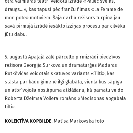
otrā Valmieras teātrī veidotā izrāde «Paliec sveiks,
draugs…», kas tapusi pēc franču filmas «La Femme de
mon pote» motīviem. Šajā darbā režisors turpina jau
savā pirmajā izrādē iesākto izziņas procesu par cilvēku
jūtu dabu.
5. augustā Apaļajā zālē pārcelto pirmizrādi piedzīvos
režisora Georgija Surkova un dramaturģes Madaras
Rutkēvičas veidotais skatuves variants «Tilti», kas
stāsta par kādu ģimenē ilgi glabāta, vienlaikus sāpīga
un atbrīvojoša noslēpuma atklāšanu, kā pamatu veido
Roberta Džeimsa Vollera romāns «Medisonas apgabala
tilti».
KOLEKTĪVA KOPBILDE.
Matīsa Markovska foto