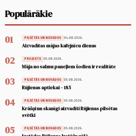
Populārākie
01
04.08.2026.
PILSĒTĀS UN NOVADOS
Aizvadītas mājas kafejnīcu dienas
02
05.08.2026.
PROJEKTS
Māja no salmu paneļiem šodien ir realitāte
03
05.08.2026.
PILSĒTĀS UN NOVADOS
Rūjienas aptiekai – 185
04
05.08.2026.
PILSĒTĀS UN NOVADOS
Krāšņi un skanīgi aizvadīti Rūjienas pilsētas
svētki
05
05.08.2026.
PILSĒTĀS UN NOVADOS
Izstādes Rūjienas Izstāžu zālē