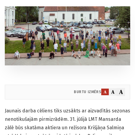
A
A
A
BURTU IZMĒRS
Jaunais darba cēliens tiks uzsākts ar aizvadītās sezonas
nenotikušajām pirmizrādēm. 31. jūlijā LMT Mansarda
zālē būs skatāma aktiera un režisora Krišjāņa Salmiņa