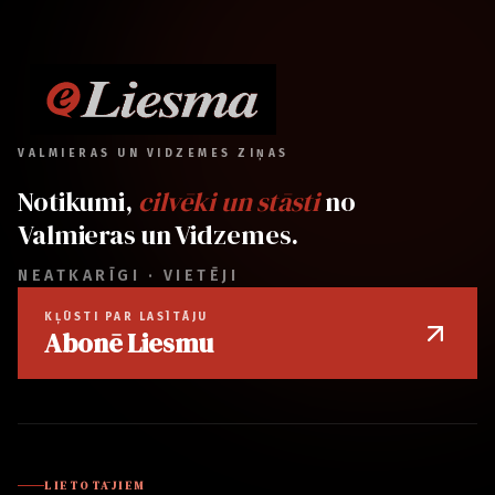
VALMIERAS UN VIDZEMES ZIŅAS
Notikumi,
cilvēki un stāsti
no
Valmieras un Vidzemes.
NEATKARĪGI · VIETĒJI
KĻŪSTI PAR LASĪTĀJU
Abonē Liesmu
LIETOTĀJIEM