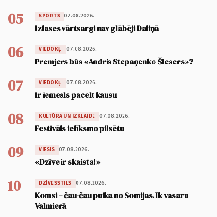
05
07.08.2026.
SPORTS
Izlases vārtsargi nav glābēji Daliņā
06
07.08.2026.
VIEDOKĻI
Premjers būs «Andris Stepaņenko-Šlesers»?
07
07.08.2026.
VIEDOKĻI
Ir iemesls pacelt kausu
08
07.08.2026.
KULTŪRA UN IZKLAIDE
Festivāls ielīksmo pilsētu
09
07.08.2026.
VIESIS
«Dzīve ir skaista!»
10
07.08.2026.
DZĪVESSTILS
Komsi – čau-čau puika no Somijas. Ik vasaru
Valmierā