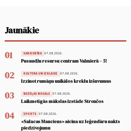
Jaunākie
01
07.08.2026.
SABIEDRĪBA
Pusaudžu resursu centram Valmierā – 5!
02
07.08.2026.
KULTŪRA UN IZKLAIDE
Izzinot rumāņu unikālos kreklu izšuvumus
03
07.08.2026.
NEDĒĻAS NOGALE
Laikmetīgās mākslas izstāde Strenčos
04
07.08.2026.
SPORTS
«Salacas Mauciens» aicina uz leģendāru nakts
piedzīvojumu