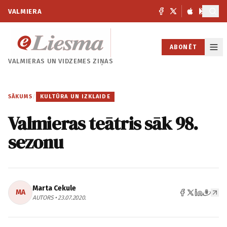
VALMIERA
ABONĒT
VALMIERAS UN
VIDZEMES ZIŅAS
SĀKUMS
/
KULTŪRA UN IZKLAIDE
Valmieras teātris sāk 98.
sezonu
Marta Cekule
MA
AUTORS • 23.07.2020.