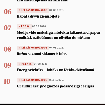
06
04.08.2026.
PILSĒTĀS UN NOVADOS
Kabatā divvirzienu biļete
07
05.08.2026.
VIEDOKĻI
Mediju vide mākslīgā intelekta laikmetā: cīņa par
realitāti, uzticēšanos un cilvēku domāšanu
08
04.08.2026.
PILSĒTĀS UN NOVADOS
Ražas sezonai sākums ir labs
09
04.08.2026.
PROJEKTS
Energoefektīvs – labāks un lētāks dzīvošanai
10
05.08.2026.
PILSĒTĀS UN NOVADOS
Graudu raža: prognozes piesardzīgi cerīgas