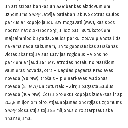
un attīstības bankas un
SEB
bankas aizdevumiem
uzņēmums
Sunly
Latvijā patlaban izbūvē četrus saules
parkus ar kopējo jaudu 329 megavati (MW), kas spēs
nodrošināt elektroenerģiju līdz pat 180 tūkstošiem
mājsaimniecību gadā. Saules parku izbūve plānota līdz
nākamā gada sākumam, un to ģeogrāfiskās atrašanās
vietas skar teju visus Latvijas reģionus – viens no
parkiem ar jaudu 54 MW atrodas netālu no Matīšiem
Valmieras novadā, otrs – Dagdas pagastā Krāslavas
novadā (90 MW), trešais – pie Barkavas Madonas
novadā (81 MW) un ceturtais – Zirņu pagastā Saldus
novadā (104 MW). Četru projektu kopējās izmaksas ir ap
203,9 miljoniem eiro. Atjaunojamās enerģijas uzņēmums
Sunly
piesaistījis teju 85 miljonus eiro starptautiska
finansējuma.