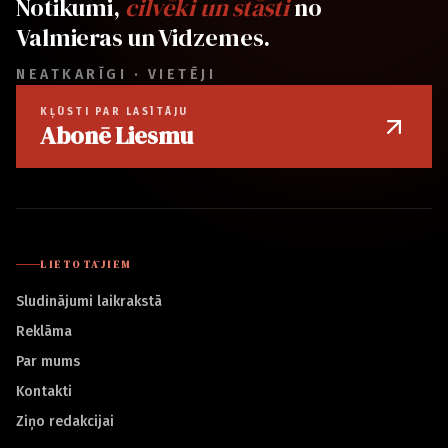
Notikumi,
cilvēki un stāsti
no
Valmieras un Vidzemes.
NEATKARĪGI · VIETĒJI
KĻŪSTI PAR LASĪTĀJU
Abonē Liesmu
LIETOTĀJIEM
Sludinājumi laikrakstā
Reklāma
Par mums
Kontakti
Ziņo redakcijai