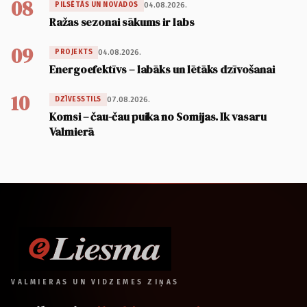
08
04.08.2026.
PILSĒTĀS UN NOVADOS
Ražas sezonai sākums ir labs
09
04.08.2026.
PROJEKTS
Energoefektīvs – labāks un lētāks dzīvošanai
10
07.08.2026.
DZĪVESSTILS
Komsi – čau-čau puika no Somijas. Ik vasaru
Valmierā
VALMIERAS UN VIDZEMES ZIŅAS