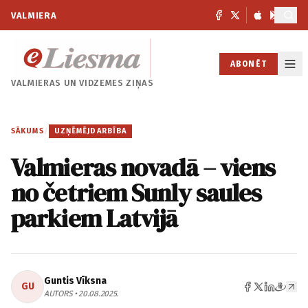
VALMIERA
ABONĒT
VALMIERAS UN
VIDZEMES ZIŅAS
SĀKUMS
/
UZŅĒMĒJDARBĪBA
Valmieras novadā – viens
no četriem Sunly saules
parkiem Latvijā
Guntis Vīksna
GU
AUTORS • 20.08.2025.