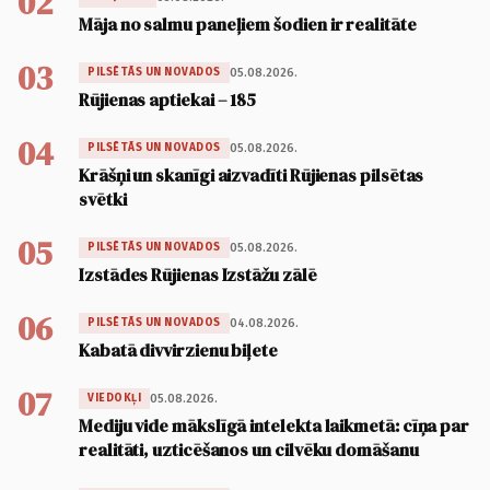
02
Māja no salmu paneļiem šodien ir realitāte
03
05.08.2026.
PILSĒTĀS UN NOVADOS
Rūjienas aptiekai – 185
04
05.08.2026.
PILSĒTĀS UN NOVADOS
Krāšņi un skanīgi aizvadīti Rūjienas pilsētas
svētki
05
05.08.2026.
PILSĒTĀS UN NOVADOS
Izstādes Rūjienas Izstāžu zālē
06
04.08.2026.
PILSĒTĀS UN NOVADOS
Kabatā divvirzienu biļete
07
05.08.2026.
VIEDOKĻI
Mediju vide mākslīgā intelekta laikmetā: cīņa par
realitāti, uzticēšanos un cilvēku domāšanu