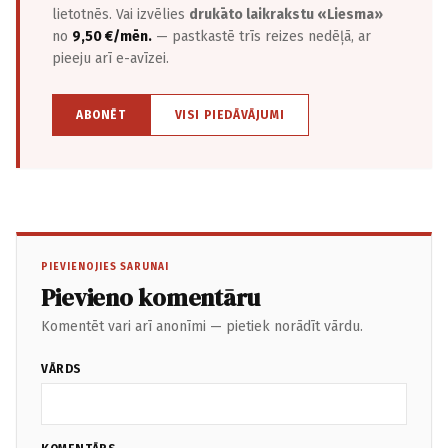
lietotnēs. Vai izvēlies
drukāto laikrakstu «Liesma»
no
9,50 €/mēn.
— pastkastē trīs reizes nedēļā, ar
pieeju arī e-avīzei.
ABONĒT
VISI PIEDĀVĀJUMI
PIEVIENOJIES SARUNAI
Pievieno komentāru
Komentēt vari arī anonīmi — pietiek norādīt vārdu.
VĀRDS