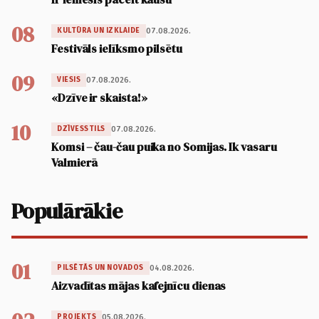
08
07.08.2026.
KULTŪRA UN IZKLAIDE
Festivāls ielīksmo pilsētu
09
07.08.2026.
VIESIS
«Dzīve ir skaista!»
10
07.08.2026.
DZĪVESSTILS
Komsi – čau-čau puika no Somijas. Ik vasaru
Valmierā
Populārākie
01
04.08.2026.
PILSĒTĀS UN NOVADOS
Aizvadītas mājas kafejnīcu dienas
05.08.2026.
PROJEKTS