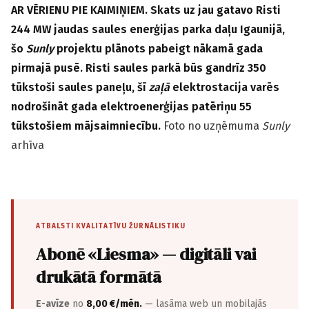
AR VĒRIENU PIE KAIMIŅIEM. Skats uz jau gatavo Risti
244 MW jaudas saules enerģijas parka daļu Igaunijā,
šo
Sunly
projektu plānots pabeigt nākamā gada
pirmajā pusē. Risti saules parkā būs gandrīz 350
tūkstoši saules paneļu, šī
zaļā
elektrostacija varēs
nodrošināt gada elektroenerģijas patēriņu 55
tūkstošiem mājsaimniecību.
Foto no uzņēmuma
Sunly
arhīva
ATBALSTI KVALITATĪVU ŽURNĀLISTIKU
Abonē «Liesma» — digitāli vai
drukātā formātā
E-avīze
no
8,00 €/mēn.
— lasāma web un mobilajās