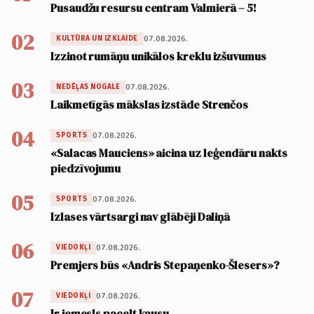
Pusaudžu resursu centram Valmierā – 5!
02
07.08.2026.
KULTŪRA UN IZKLAIDE
Izzinot rumāņu unikālos kreklu izšuvumus
03
07.08.2026.
NEDĒĻAS NOGALE
Laikmetīgās mākslas izstāde Strenčos
04
07.08.2026.
SPORTS
«Salacas Mauciens» aicina uz leģendāru nakts
piedzīvojumu
05
07.08.2026.
SPORTS
Izlases vārtsargi nav glābēji Daliņā
06
07.08.2026.
VIEDOKĻI
Premjers būs «Andris Stepaņenko-Šlesers»?
07
07.08.2026.
VIEDOKĻI
Ir iemesls pacelt kausu