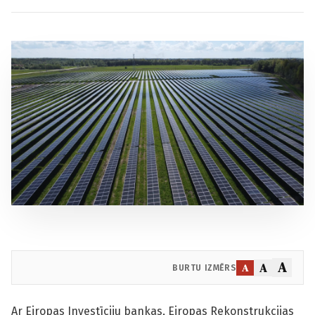
A
A
A
BURTU IZMĒRS
Ar Eiropas Investīciju bankas, Eiropas Rekonstrukcijas