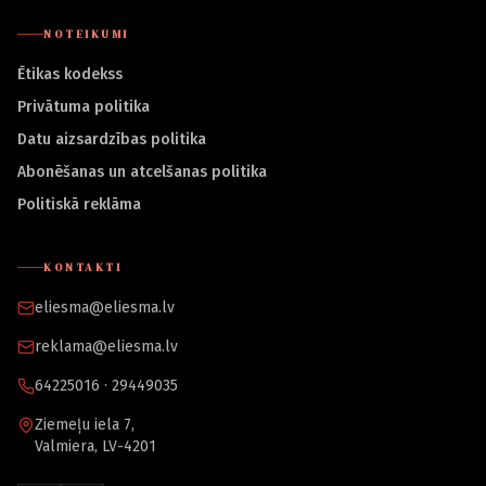
NOTEIKUMI
Ētikas kodekss
Privātuma politika
Datu aizsardzības politika
Abonēšanas un atcelšanas politika
Politiskā reklāma
KONTAKTI
eliesma@eliesma.lv
reklama@eliesma.lv
64225016 · 29449035
Ziemeļu iela 7,
Valmiera, LV-4201