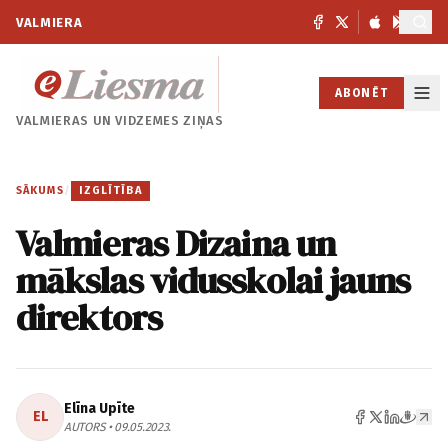
VALMIERA
ABONĒT
VALMIERAS UN
VIDZEMES ZIŅAS
SĀKUMS
/
IZGLĪTĪBA
Valmieras Dizaina un
mākslas vidusskolai jauns
direktors
Elīna Upīte
EL
AUTORS • 09.05.2023.