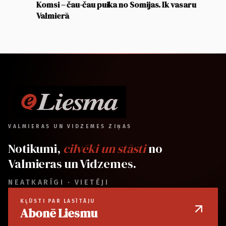
Komsi – čau-čau puika no Somijas. Ik vasaru
Valmierā
VALMIERAS UN VIDZEMES ZIŅAS
Notikumi,
cilvēki un stāsti
no
Valmieras un Vidzemes.
NEATKARĪGI · VIETĒJI
KĻŪSTI PAR LASĪTĀJU
Abonē Liesmu