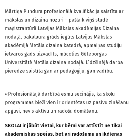
Mārtiņa Pundura profesionālā kvalifikācija saistīta ar
mākslas un dizaina nozari – pašlaik viņš studē
maģistrantūrā Latvijas Mākslas akadēmijas Dizaina
nodaļā, bakalaura grāds iegūts Latvijas Mākslas
akadēmijā Metāla dizaina katedrā, apmaiņas studiju
ietvaros gads aizvadīts, mācoties Gēteborgas
Universitātē Metāla dizaina nodaļā. Līdzšinējā darba
pieredze saistīta gan ar pedagoģiju, gan vadību.
«Profesionālajā darbībā esmu secinājis, ka skolu
programmas bieži vien ir orientētas uz pasīvu zināšanu
apguvi, nevis aktīvu un radošu domāšanu.
SKOLAI ir jābūt vietai, kur bērni var attīstīt ne tikai
akadēmiskās spējas, bet arī radošumu un ikdienas