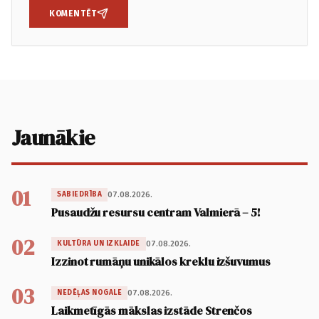
KOMENTĒT
Jaunākie
01
07.08.2026.
SABIEDRĪBA
Pusaudžu resursu centram Valmierā – 5!
02
07.08.2026.
KULTŪRA UN IZKLAIDE
Izzinot rumāņu unikālos kreklu izšuvumus
03
07.08.2026.
NEDĒĻAS NOGALE
Laikmetīgās mākslas izstāde Strenčos