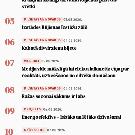
svētki
05
05.08.2026.
PILSĒTĀS UN NOVADOS
Izstādes Rūjienas Izstāžu zālē
06
04.08.2026.
PILSĒTĀS UN NOVADOS
Kabatā divvirzienu biļete
07
05.08.2026.
VIEDOKĻI
Mediju vide mākslīgā intelekta laikmetā: cīņa par
realitāti, uzticēšanos un cilvēku domāšanu
08
04.08.2026.
PILSĒTĀS UN NOVADOS
Ražas sezonai sākums ir labs
09
04.08.2026.
PROJEKTS
Energoefektīvs – labāks un lētāks dzīvošanai
10
07.08.2026.
DZĪVESSTILS