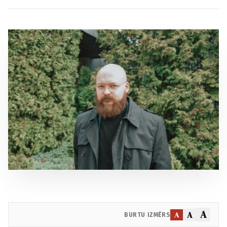
A
A
A
BURTU IZMĒRS