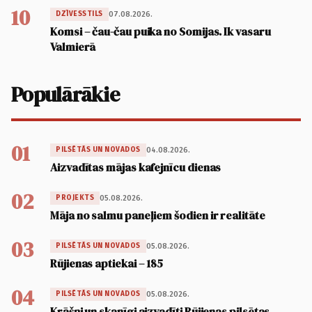
10
07.08.2026.
DZĪVESSTILS
Komsi – čau-čau puika no Somijas. Ik vasaru
Valmierā
Populārākie
01
04.08.2026.
PILSĒTĀS UN NOVADOS
Aizvadītas mājas kafejnīcu dienas
02
05.08.2026.
PROJEKTS
Māja no salmu paneļiem šodien ir realitāte
03
05.08.2026.
PILSĒTĀS UN NOVADOS
Rūjienas aptiekai – 185
04
05.08.2026.
PILSĒTĀS UN NOVADOS
Krāšņi un skanīgi aizvadīti Rūjienas pilsētas