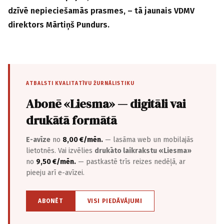
dzīvē nepieciešamās prasmes, – tā jaunais VDMV
direktors Mārtiņš Pundurs.
ATBALSTI KVALITATĪVU ŽURNĀLISTIKU
Abonē «Liesma» — digitāli vai
drukātā formātā
E-avīze
no
8,00 €/mēn.
— lasāma web un mobilajās
lietotnēs. Vai izvēlies
drukāto laikrakstu «Liesma»
no
9,50 €/mēn.
— pastkastē trīs reizes nedēļā, ar
pieeju arī e-avīzei.
ABONĒT
VISI PIEDĀVĀJUMI