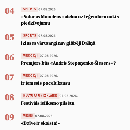
04
07.08.2026.
SPORTS
«Salacas Mauciens» aicina uz leģendāru nakts
piedzīvojumu
05
07.08.2026.
SPORTS
Izlases vārtsargi nav glābēji Daliņā
06
07.08.2026.
VIEDOKĻI
Premjers būs «Andris Stepaņenko-Šlesers»?
07
07.08.2026.
VIEDOKĻI
Ir iemesls pacelt kausu
08
07.08.2026.
KULTŪRA UN IZKLAIDE
Festivāls ielīksmo pilsētu
09
07.08.2026.
VIESIS
«Dzīve ir skaista!»