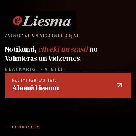
VALMIERAS UN VIDZEMES ZIŅAS
Notikumi,
cilvēki un stāsti
no
Valmieras un Vidzemes.
NEATKARĪGI · VIETĒJI
KĻŪSTI PAR LASĪTĀJU
Abonē Liesmu
LIETOTĀJIEM