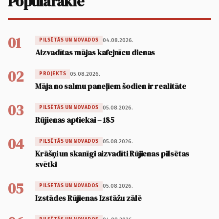
Populārākie
01
04.08.2026.
PILSĒTĀS UN NOVADOS
Aizvadītas mājas kafejnīcu dienas
02
05.08.2026.
PROJEKTS
Māja no salmu paneļiem šodien ir realitāte
03
05.08.2026.
PILSĒTĀS UN NOVADOS
Rūjienas aptiekai – 185
04
05.08.2026.
PILSĒTĀS UN NOVADOS
Krāšņi un skanīgi aizvadīti Rūjienas pilsētas
svētki
05
05.08.2026.
PILSĒTĀS UN NOVADOS
Izstādes Rūjienas Izstāžu zālē