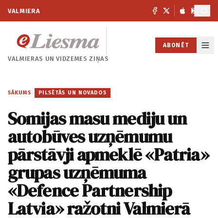
VALMIERA
ABONĒT
VALMIERAS UN
VIDZEMES ZIŅAS
SĀKUMS
/
PILSĒTĀS UN NOVADOS
Somijas masu mediju un
autobūves uzņēmumu
pārstāvji apmeklē «Patria»
grupas uzņēmuma
«Defence Partnership
Latvia» ražotni Valmierā