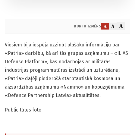
A
A
A
BURTU IZMĒRS
Viesiem bija iespēja uzzināt plašāku informāciju par
«Patria» darbību, kā arī tās grupas uzņēmumu – «ILIAS
Defense Platform», kas nodarbojas ar militārās
industrijas programmatūras izstrādi un uzturēšanu,
«Patria» daļēji piederošā starptautiskā kosmosa un
aizsardzības uzņēmuma «Nammo» un kopuzņēmuma
«Defence Partnership Latvia» aktualitātes.
Publicitātes foto