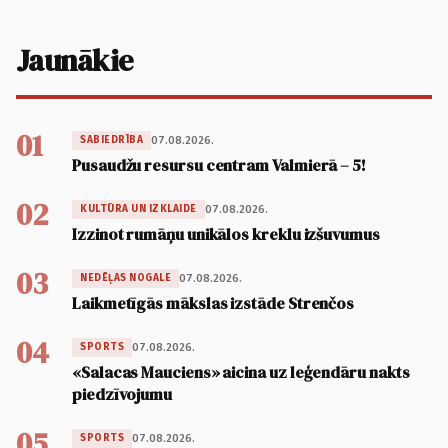
Jaunākie
01
07.08.2026.
SABIEDRĪBA
Pusaudžu resursu centram Valmierā – 5!
02
07.08.2026.
KULTŪRA UN IZKLAIDE
Izzinot rumāņu unikālos kreklu izšuvumus
03
07.08.2026.
NEDĒĻAS NOGALE
Laikmetīgās mākslas izstāde Strenčos
04
07.08.2026.
SPORTS
«Salacas Mauciens» aicina uz leģendāru nakts
piedzīvojumu
05
07.08.2026.
SPORTS