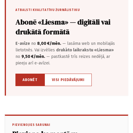
ATBALSTI KVALITATĪVU ŽURNĀLISTIKU
Abonē «Liesma» — digitāli vai
drukātā formātā
E-avīze
no
8,00 €/mēn.
— lasāma web un mobilajās
lietotnēs. Vai izvēlies
drukāto laikrakstu «Liesma»
no
9,50 €/mēn.
— pastkastē trīs reizes nedēļā, ar
pieeju arī e-avīzei.
ABONĒT
VISI PIEDĀVĀJUMI
PIEVIENOJIES SARUNAI