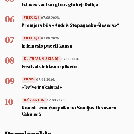
Izlases vārtsargi nav glābēji Daliņā
06
07.08.2026.
VIEDOKĻI
Premjers būs «Andris Stepaņenko-Šlesers»?
07
07.08.2026.
VIEDOKĻI
Ir iemesls pacelt kausu
08
07.08.2026.
KULTŪRA UN IZKLAIDE
Festivāls ielīksmo pilsētu
09
07.08.2026.
VIESIS
«Dzīve ir skaista!»
10
07.08.2026.
DZĪVESSTILS
Komsi – čau-čau puika no Somijas. Ik vasaru
Valmierā