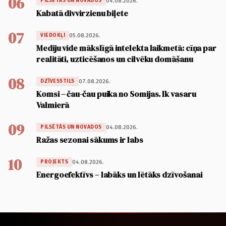
06
04.08.2026.
PILSĒTĀS UN NOVADOS
Kabatā divvirzienu biļete
07
05.08.2026.
VIEDOKĻI
Mediju vide mākslīgā intelekta laikmetā: cīņa par
realitāti, uzticēšanos un cilvēku domāšanu
08
07.08.2026.
DZĪVESSTILS
Komsi – čau-čau puika no Somijas. Ik vasaru
Valmierā
09
04.08.2026.
PILSĒTĀS UN NOVADOS
Ražas sezonai sākums ir labs
10
04.08.2026.
PROJEKTS
Energoefektīvs – labāks un lētāks dzīvošanai