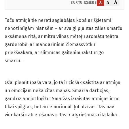
A
A
A
BURTU IZMĒRS
Taču atmiņā tie nereti saglabājas kopā ar šķietami
nenozīmīgām niansēm – ar svaigi pļautas zāles smaržu
eksāmena rītā, ar mitru vilnas mēteļu aromātu teātra
garderobē, ar mandarīniem Ziemassvētku
priekšvakarā, ar slimnīcas gaitenim raksturīgo
smaržu…
Ožai piemīt īpaša vara, jo tā ir ciešāk saistīta ar atmiņu
un emocijām nekā citas maņas. Smarža darbojas,
gandrīz apejot loģiku. Smaržas izraisītās atmiņas ir ne
tikai spilgtas, bet arī emocionāli ļoti dzīvas. Tās nav
vienkārši «atcerēšanās». Tās ir atgriešanās citā laikā.