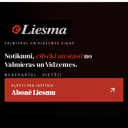
VALMIERAS UN VIDZEMES ZIŅAS
Notikumi,
cilvēki un stāsti
no
Valmieras un Vidzemes.
NEATKARĪGI · VIETĒJI
KĻŪSTI PAR LASĪTĀJU
Abonē Liesmu