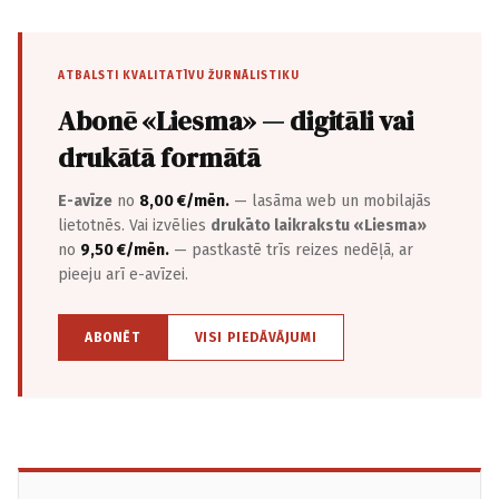
ATBALSTI KVALITATĪVU ŽURNĀLISTIKU
Abonē «Liesma» — digitāli vai
drukātā formātā
E-avīze
no
8,00 €/mēn.
— lasāma web un mobilajās
lietotnēs. Vai izvēlies
drukāto laikrakstu «Liesma»
no
9,50 €/mēn.
— pastkastē trīs reizes nedēļā, ar
pieeju arī e-avīzei.
ABONĒT
VISI PIEDĀVĀJUMI