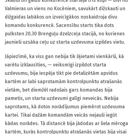
Skautu un gaidu konkurencē startēja trīs kopi — divi no
Valmieras un viens no Kocēniem, savukārt dižskauti un
dižgaidas labākos un izveicīgākos noskaidroja divu
komandu konkurencē. Sacensību starts tika dots
pulksten 20.30 Brenguļu dzelzceļa stacijā, no kurienes
jaunieši uzsāka ceļu uz starta uzdevuma izpildes vietu.
Jāpiezīmē, ka viss gan nebija tik šķietami vienkārši, kā
varētu izklausīties, — veiksmīgi izpildot starta
uzdevumu, bija iespēja tikt pie detalizētām apvidus
kartēm ar labi saprotamām kontrolpunktu atrašanās
vietām, bet diemžēl radošais gars komandas bija
pametis, un starta uzdevumi galīgi neveicās. Nebija
saprotams, kā dotos norādījumus piemērot uzdevuma
kartei. Tikai dažām komandām veicās nejauši iegūt
kādas norādes. Tā distancē bija jādodas ar liela mēroga
kartēm, kurās kontrolpunktu atrašanās vietas bija visai