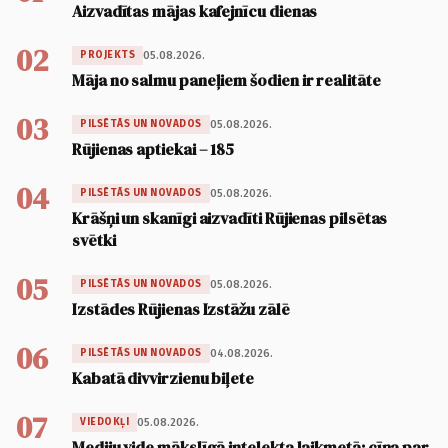
Aizvadītas mājas kafejnīcu dienas
02
05.08.2026.
PROJEKTS
Māja no salmu paneļiem šodien ir realitāte
03
05.08.2026.
PILSĒTĀS UN NOVADOS
Rūjienas aptiekai – 185
04
05.08.2026.
PILSĒTĀS UN NOVADOS
Krāšņi un skanīgi aizvadīti Rūjienas pilsētas
svētki
05
05.08.2026.
PILSĒTĀS UN NOVADOS
Izstādes Rūjienas Izstāžu zālē
06
04.08.2026.
PILSĒTĀS UN NOVADOS
Kabatā divvirzienu biļete
07
05.08.2026.
VIEDOKĻI
Mediju vide mākslīgā intelekta laikmetā: cīņa par