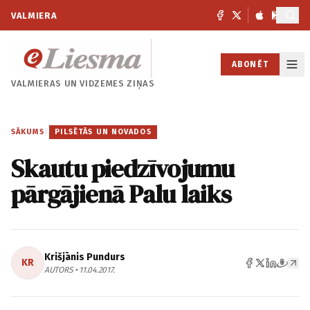
VALMIERA
ABONĒT
VALMIERAS UN
VIDZEMES ZIŅAS
SĀKUMS
/
PILSĒTĀS UN NOVADOS
Skautu piedzīvojumu
pārgājienā Palu laiks
Krišjānis Pundurs
KR
AUTORS • 11.04.2017.