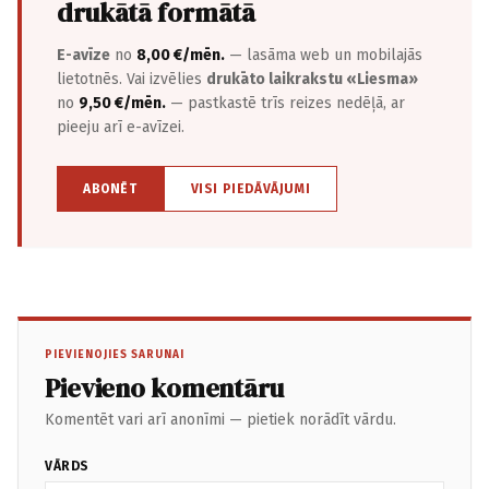
drukātā formātā
E-avīze
no
8,00 €/mēn.
— lasāma web un mobilajās
lietotnēs. Vai izvēlies
drukāto laikrakstu «Liesma»
no
9,50 €/mēn.
— pastkastē trīs reizes nedēļā, ar
pieeju arī e-avīzei.
ABONĒT
VISI PIEDĀVĀJUMI
PIEVIENOJIES SARUNAI
Pievieno komentāru
Komentēt vari arī anonīmi — pietiek norādīt vārdu.
VĀRDS