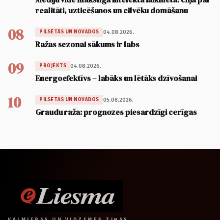
realitāti, uzticēšanos un cilvēku domāšanu
08
04.08.2026.
PILSĒTĀS UN NOVADOS
Ražas sezonai sākums ir labs
09
04.08.2026.
PROJEKTS
Energoefektīvs – labāks un lētāks dzīvošanai
10
05.08.2026.
PILSĒTĀS UN NOVADOS
Graudu raža: prognozes piesardzīgi cerīgas