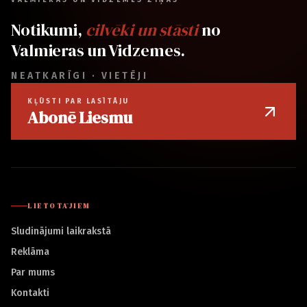
VALMIERAS UN VIDZEMES ZIŅAS
Notikumi,
cilvēki un stāsti
no
Valmieras un Vidzemes.
NEATKARĪGI · VIETĒJI
KĻŪSTI PAR LASĪTĀJU
Abonē Liesmu
LIETOTĀJIEM
Sludinājumi laikrakstā
Reklāma
Par mums
Kontakti