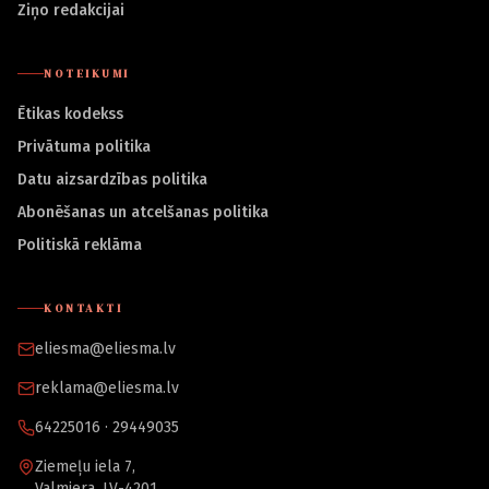
Ziņo redakcijai
NOTEIKUMI
Ētikas kodekss
Privātuma politika
Datu aizsardzības politika
Abonēšanas un atcelšanas politika
Politiskā reklāma
KONTAKTI
eliesma@eliesma.lv
reklama@eliesma.lv
64225016 · 29449035
Ziemeļu iela 7,
Valmiera, LV-4201