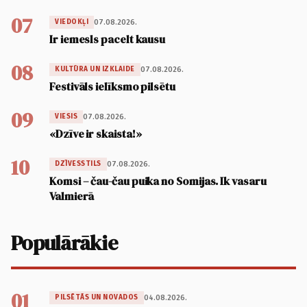
07
07.08.2026.
VIEDOKĻI
Ir iemesls pacelt kausu
08
07.08.2026.
KULTŪRA UN IZKLAIDE
Festivāls ielīksmo pilsētu
09
07.08.2026.
VIESIS
«Dzīve ir skaista!»
10
07.08.2026.
DZĪVESSTILS
Komsi – čau-čau puika no Somijas. Ik vasaru
Valmierā
Populārākie
01
04.08.2026.
PILSĒTĀS UN NOVADOS