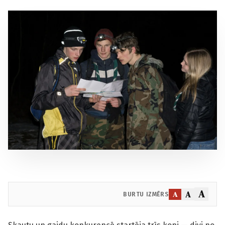
A
A
A
BURTU IZMĒRS