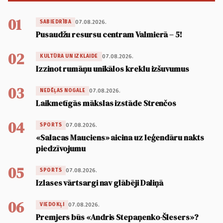
01
07.08.2026.
SABIEDRĪBA
Pusaudžu resursu centram Valmierā – 5!
02
07.08.2026.
KULTŪRA UN IZKLAIDE
Izzinot rumāņu unikālos kreklu izšuvumus
03
07.08.2026.
NEDĒĻAS NOGALE
Laikmetīgās mākslas izstāde Strenčos
04
07.08.2026.
SPORTS
«Salacas Mauciens» aicina uz leģendāru nakts
piedzīvojumu
05
07.08.2026.
SPORTS
Izlases vārtsargi nav glābēji Daliņā
06
07.08.2026.
VIEDOKĻI
Premjers būs «Andris Stepaņenko-Šlesers»?