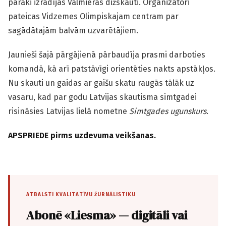
pārāki izrādījās Valmieras dižskauti. Organizatori
pateicas Vidzemes Olimpiskajam centram par
sagādātajām balvām uzvarētājiem.
Jaunieši šajā pārgājienā pārbaudīja prasmi darboties
komandā, kā arī patstāvīgi orientēties nakts apstākļos.
Nu skauti un gaidas ar gaišu skatu raugās tālāk uz
vasaru, kad par godu Latvijas skautisma simtgadei
risināsies Latvijas lielā nometne
Simtgades ugunskurs
.
APSPRIEDE pirms uzdevuma veikšanas.
ATBALSTI KVALITATĪVU ŽURNĀLISTIKU
Abonē «Liesma» — digitāli vai