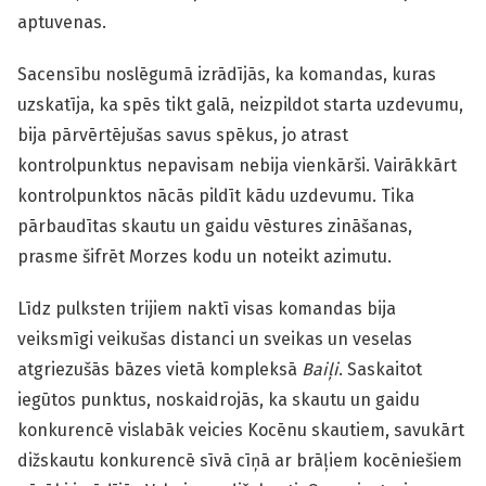
aptuvenas.
Sacensību noslēgumā izrādījās, ka komandas, kuras
uzskatīja, ka spēs tikt galā, neizpildot starta uzdevumu,
bija pārvērtējušas savus spēkus, jo atrast
kontrolpunktus nepavisam nebija vienkārši. Vairākkārt
kontrolpunktos nācās pildīt kādu uzdevumu. Tika
pārbaudītas skautu un gaidu vēstures zināšanas,
prasme šifrēt Morzes kodu un noteikt azimutu.
Līdz pulksten trijiem naktī visas komandas bija
veiksmīgi veikušas distanci un sveikas un veselas
atgriezušās bāzes vietā kompleksā
Baiļi
. Saskaitot
iegūtos punktus, noskaidrojās, ka skautu un gaidu
konkurencē vislabāk veicies Kocēnu skautiem, savukārt
dižskautu konkurencē sīvā cīņā ar brāļiem kocēniešiem