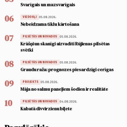
Svarīgais un mazsvarīgais
06
05.08.2026.
VIEDOKĻI
Nebeidzama tīklu kārtošana
07
05.08.2026.
PILSĒTĀS UN NOVADOS
Krāšņi un skanīgi aizvadīti Rūjienas pilsētas
svētki
08
05.08.2026.
PILSĒTĀS UN NOVADOS
Graudu raža: prognozes piesardzīgi cerīgas
09
05.08.2026.
PROJEKTS
Māja no salmu paneļiem šodien ir realitāte
10
04.08.2026.
PILSĒTĀS UN NOVADOS
Kabatā divvirzienu biļete