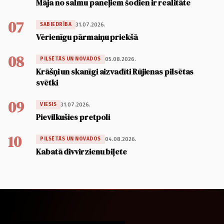
Māja no salmu paneļiem šodien ir realitāte
07
31.07.2026.
SABIEDRĪBA
Vērienīgu pārmaiņu priekšā
08
05.08.2026.
PILSĒTĀS UN NOVADOS
Krāšņi un skanīgi aizvadīti Rūjienas pilsētas
svētki
09
31.07.2026.
VIESIS
Pievilkušies pretpoli
10
04.08.2026.
PILSĒTĀS UN NOVADOS
Kabatā divvirzienu biļete