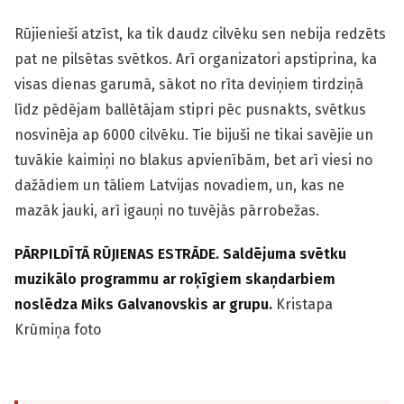
Rūjienieši atzīst, ka tik daudz cilvēku sen nebija redzēts
pat ne pilsētas svētkos. Arī organizatori apstiprina, ka
visas dienas garumā, sākot no rīta deviņiem tirdziņā
līdz pēdējam ballētājam stipri pēc pusnakts, svētkus
nosvinēja ap 6000 cilvēku. Tie bijuši ne tikai savējie un
tuvākie kaimiņi no blakus apvienībām, bet arī viesi no
dažādiem un tāliem Latvijas novadiem, un, kas ne
mazāk jauki, arī igauņi no tuvējās pārrobežas.
PĀRPILDĪTĀ RŪJIENAS ESTRĀDE. Saldējuma svētku
muzikālo programmu ar roķīgiem skaņdarbiem
noslēdza Miks Galvanovskis ar grupu.
Kristapa
Krūmiņa foto