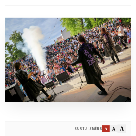
A
A
A
BURTU IZMĒRS