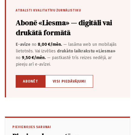
ATBALSTI KVALITATĪVU ŽURNĀLISTIKU
Abonē «Liesma» — digitāli vai
drukātā formātā
E-avīze
no
8,00 €/mēn.
— lasāma web un mobilajās
lietotnēs. Vai izvēlies
drukāto laikrakstu «Liesma»
no
9,50 €/mēn.
— pastkastē trīs reizes nedēļā, ar
pieeju arī e-avīzei.
ABONĒT
VISI PIEDĀVĀJUMI
PIEVIENOJIES SARUNAI