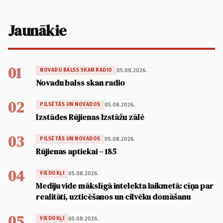
Jaunākie
01
05.08.2026.
NOVADU BALSS SKAN RADIO
Novadu balss skan radio
02
05.08.2026.
PILSĒTĀS UN NOVADOS
Izstādes Rūjienas Izstāžu zālē
03
05.08.2026.
PILSĒTĀS UN NOVADOS
Rūjienas aptiekai – 185
04
05.08.2026.
VIEDOKĻI
Mediju vide mākslīgā intelekta laikmetā: cīņa par
realitāti, uzticēšanos un cilvēku domāšanu
05
05.08.2026.
VIEDOKĻI