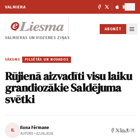
VALMIERA
ABONĒT
VALMIERAS UN
VIDZEMES ZIŅAS
SĀKUMS
/
PILSĒTĀS UN NOVADOS
Rūjienā aizvadīti visu laiku
grandiozākie Saldējuma
svētki
Ilona Fērmane
IL
AUTORS • 02.06.2026.