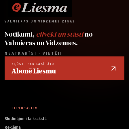
VALMIERAS UN VIDZEMES ZIŅAS
Notikumi,
cilvēki un stāsti
no
Valmieras un Vidzemes.
NEATKARĪGI · VIETĒJI
KĻŪSTI PAR LASĪTĀJU
Abonē Liesmu
LIETOTĀJIEM
Sludinājumi laikrakstā
Reklāma