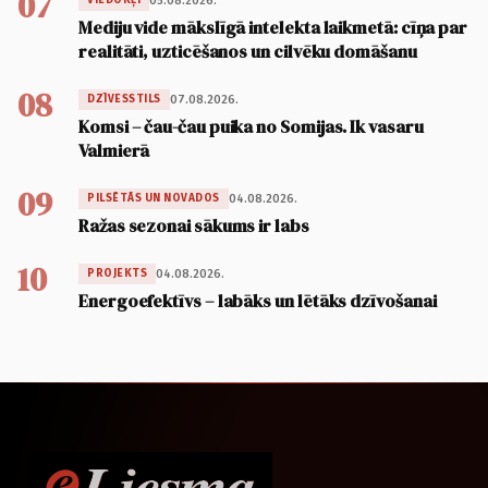
07
05.08.2026.
VIEDOKĻI
Mediju vide mākslīgā intelekta laikmetā: cīņa par
realitāti, uzticēšanos un cilvēku domāšanu
08
07.08.2026.
DZĪVESSTILS
Komsi – čau-čau puika no Somijas. Ik vasaru
Valmierā
09
04.08.2026.
PILSĒTĀS UN NOVADOS
Ražas sezonai sākums ir labs
10
04.08.2026.
PROJEKTS
Energoefektīvs – labāks un lētāks dzīvošanai