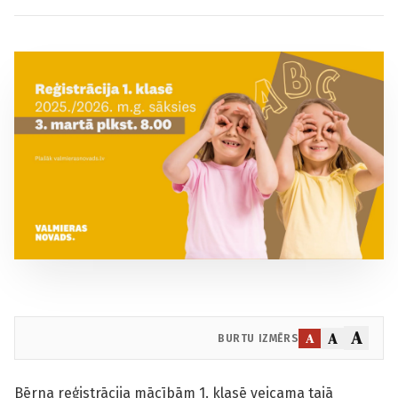
A
A
A
BURTU IZMĒRS
Bērna reģistrācija mācībām 1. klasē veicama tajā