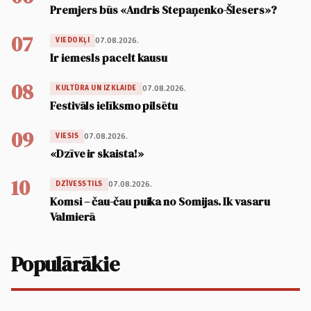
Premjers būs «Andris Stepaņenko-Šlesers»?
07
07.08.2026.
VIEDOKĻI
Ir iemesls pacelt kausu
08
07.08.2026.
KULTŪRA UN IZKLAIDE
Festivāls ielīksmo pilsētu
09
07.08.2026.
VIESIS
«Dzīve ir skaista!»
10
07.08.2026.
DZĪVESSTILS
Komsi – čau-čau puika no Somijas. Ik vasaru
Valmierā
Populārākie