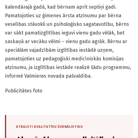
kalendārajā gadā, kad bērnam aprit septiņi gadi.
Pamatojoties uz ģimenes ārsta atzinumu par bērna
veselības stāvokli un psiholoģisko sagatavotību, bērns
var sākt pamat­izglītības ieguvi vienu gadu vēlāk, bet
saskaņā ar vecāku vēlmi – vienu gadu agrāk. Bērnu ar
speciālām vajadzībām izglītības iestādē uzņem,
pamatojoties uz pedagoģiski medicīniskās komisijas
atzinumu, ja izglītības iestāde realizē šādu programmu,
informē Valmieras novada pašvaldība.
Publicitātes foto
ATBALSTI KVALITATĪVU ŽURNĀLISTIKU