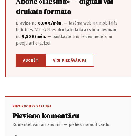
Abonē «Liesma» — digitāli vai
drukātā formātā
E-avīze
no
8,00 €/mēn.
— lasāma web un mobilajās
lietotnēs. Vai izvēlies
drukāto laikrakstu «Liesma»
no
9,50 €/mēn.
— pastkastē trīs reizes nedēļā, ar
pieeju arī e-avīzei.
ABONĒT
VISI PIEDĀVĀJUMI
PIEVIENOJIES SARUNAI
Pievieno komentāru
Komentēt vari arī anonīmi — pietiek norādīt vārdu.