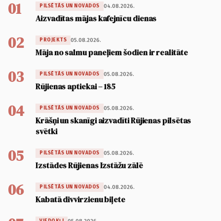
01
04.08.2026.
PILSĒTĀS UN NOVADOS
Aizvadītas mājas kafejnīcu dienas
02
05.08.2026.
PROJEKTS
Māja no salmu paneļiem šodien ir realitāte
03
05.08.2026.
PILSĒTĀS UN NOVADOS
Rūjienas aptiekai – 185
04
05.08.2026.
PILSĒTĀS UN NOVADOS
Krāšņi un skanīgi aizvadīti Rūjienas pilsētas
svētki
05
05.08.2026.
PILSĒTĀS UN NOVADOS
Izstādes Rūjienas Izstāžu zālē
06
04.08.2026.
PILSĒTĀS UN NOVADOS
Kabatā divvirzienu biļete