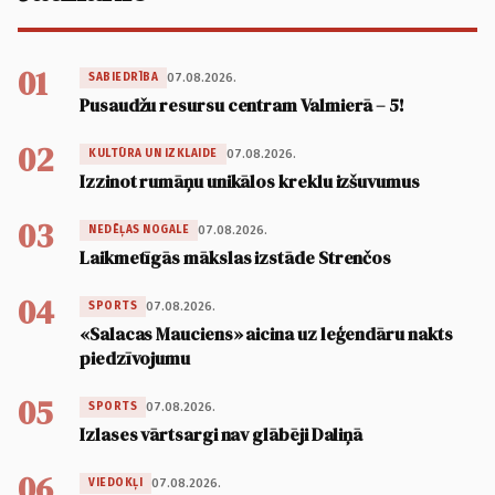
01
07.08.2026.
SABIEDRĪBA
Pusaudžu resursu centram Valmierā – 5!
02
07.08.2026.
KULTŪRA UN IZKLAIDE
Izzinot rumāņu unikālos kreklu izšuvumus
03
07.08.2026.
NEDĒĻAS NOGALE
Laikmetīgās mākslas izstāde Strenčos
04
07.08.2026.
SPORTS
«Salacas Mauciens» aicina uz leģendāru nakts
piedzīvojumu
05
07.08.2026.
SPORTS
Izlases vārtsargi nav glābēji Daliņā
06
07.08.2026.
VIEDOKĻI