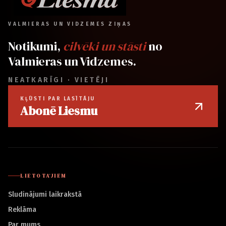
VALMIERAS UN VIDZEMES ZIŅAS
Notikumi,
cilvēki un stāsti
no
Valmieras un Vidzemes.
NEATKARĪGI · VIETĒJI
KĻŪSTI PAR LASĪTĀJU
Abonē Liesmu
LIETOTĀJIEM
Sludinājumi laikrakstā
Reklāma
Par mums