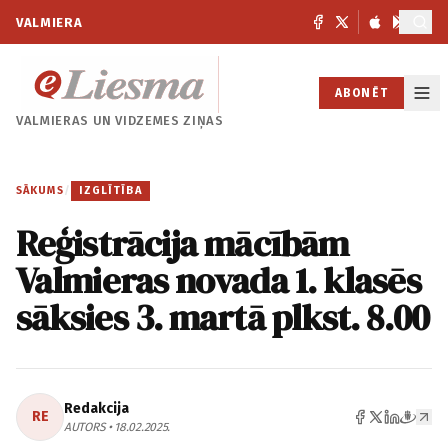
VALMIERA
ABONĒT
VALMIERAS UN
VIDZEMES ZIŅAS
SĀKUMS
/
IZGLĪTĪBA
Reģistrācija mācībām
Valmieras novada 1. klasēs
sāksies 3. martā plkst. 8.00
Redakcija
RE
AUTORS • 18.02.2025.