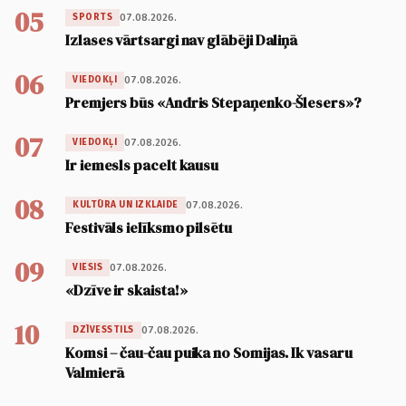
05
07.08.2026.
SPORTS
Izlases vārtsargi nav glābēji Daliņā
06
07.08.2026.
VIEDOKĻI
Premjers būs «Andris Stepaņenko-Šlesers»?
07
07.08.2026.
VIEDOKĻI
Ir iemesls pacelt kausu
08
07.08.2026.
KULTŪRA UN IZKLAIDE
Festivāls ielīksmo pilsētu
09
07.08.2026.
VIESIS
«Dzīve ir skaista!»
10
07.08.2026.
DZĪVESSTILS
Komsi – čau-čau puika no Somijas. Ik vasaru
Valmierā