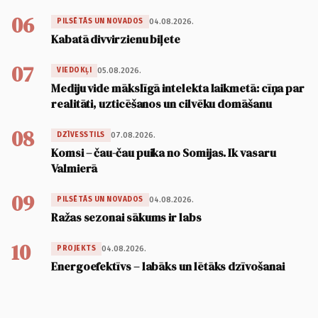
06
04.08.2026.
PILSĒTĀS UN NOVADOS
Kabatā divvirzienu biļete
07
05.08.2026.
VIEDOKĻI
Mediju vide mākslīgā intelekta laikmetā: cīņa par
realitāti, uzticēšanos un cilvēku domāšanu
08
07.08.2026.
DZĪVESSTILS
Komsi – čau-čau puika no Somijas. Ik vasaru
Valmierā
09
04.08.2026.
PILSĒTĀS UN NOVADOS
Ražas sezonai sākums ir labs
10
04.08.2026.
PROJEKTS
Energoefektīvs – labāks un lētāks dzīvošanai