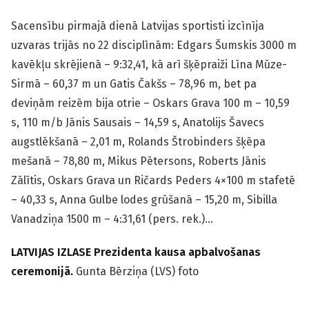
Sacensību pirmajā dienā Latvijas sportisti izcīnīja
uzvaras trijās no 22 disciplīnām: Edgars Šumskis 3000 m
kavēkļu skrējienā – 9:32,41, kā arī šķēpraiži Līna Mūze-
Sirmā – 60,37 m un Gatis Čakšs – 78,96 m, bet pa
deviņām reizēm bija otrie – Oskars Grava 100 m – 10,59
s, 110 m/b Jānis Sausais – 14,59 s, Anatolijs Šavecs
augstlēkšanā – 2,01 m, Rolands Štrobinders šķēpa
mešanā – 78,80 m, Mikus Pētersons, Roberts Jānis
Zālītis, Oskars Grava un Ričards Peders 4×100 m stafetē
– 40,33 s, Anna Gulbe lodes grūšanā – 15,20 m, Sibilla
Vanadziņa 1500 m – 4:31,61 (pers. rek.)…
LATVIJAS IZLASE Prezidenta kausa apbalvošanas
ceremonijā.
Gunta Bērziņa (LVS) foto