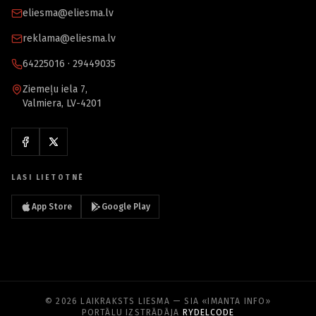
eliesma@eliesma.lv
reklama@eliesma.lv
64225016 · 29449035
Ziemeļu iela 7,
Valmiera, LV-4201
LASI LIETOTNĒ
App Store
Google Play
© 2026 LAIKRAKSTS LIESMA — SIA «IMANTA INFO»
PORTĀLU IZSTRĀDĀJA
RYDELCODE