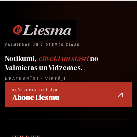
VALMIERAS UN VIDZEMES ZIŅAS
Notikumi,
cilvēki un stāsti
no
Valmieras un Vidzemes.
NEATKARĪGI · VIETĒJI
KĻŪSTI PAR LASĪTĀJU
Abonē Liesmu
LIETOTĀJIEM