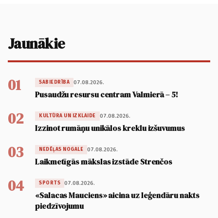
Jaunākie
01
07.08.2026.
SABIEDRĪBA
Pusaudžu resursu centram Valmierā – 5!
02
07.08.2026.
KULTŪRA UN IZKLAIDE
Izzinot rumāņu unikālos kreklu izšuvumus
03
07.08.2026.
NEDĒĻAS NOGALE
Laikmetīgās mākslas izstāde Strenčos
04
07.08.2026.
SPORTS
«Salacas Mauciens» aicina uz leģendāru nakts
piedzīvojumu