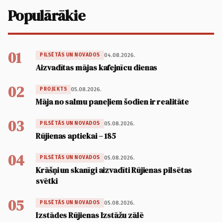
Populārākie
01
04.08.2026.
PILSĒTĀS UN NOVADOS
Aizvadītas mājas kafejnīcu dienas
02
05.08.2026.
PROJEKTS
Māja no salmu paneļiem šodien ir realitāte
03
05.08.2026.
PILSĒTĀS UN NOVADOS
Rūjienas aptiekai – 185
04
05.08.2026.
PILSĒTĀS UN NOVADOS
Krāšņi un skanīgi aizvadīti Rūjienas pilsētas
svētki
05
05.08.2026.
PILSĒTĀS UN NOVADOS
Izstādes Rūjienas Izstāžu zālē