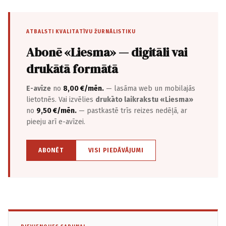
ATBALSTI KVALITATĪVU ŽURNĀLISTIKU
Abonē «Liesma» — digitāli vai
drukātā formātā
E-avīze
no
8,00 €/mēn.
— lasāma web un mobilajās
lietotnēs. Vai izvēlies
drukāto laikrakstu «Liesma»
no
9,50 €/mēn.
— pastkastē trīs reizes nedēļā, ar
pieeju arī e-avīzei.
ABONĒT
VISI PIEDĀVĀJUMI