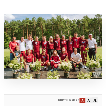
A
A
A
BURTU IZMĒRS