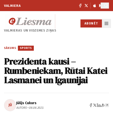
VALMIERA
ABONĒT
VALMIERAS UN
VIDZEMES ZIŅAS
SĀKUMS
/
SPORTS
Prezidenta kausi –
Rumbeniekam, Rūtai Katei
Lasmanei un Igaunijai
Jūlijs Cukurs
JŪ
AUTORS • 08.08.2023.